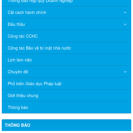
Thông báo hợp quy Doanh Nghiệp
Cải cách hành chính
Đấu thầu
Công tác CCHC
Công tác Bảo vệ bí mật nhà nước
Lịch làm việc
Chuyên đề
Phổ biến Giáo dục Pháp luật
V/v đề nghị báo cáo hệ thống phân phối, nhãn hiệu hàng hóa
Giới thiệu chung
và hoạt động mua bán khí trên địa bàn tỉnh năm 2025 (nhắc lần
2).
Thông báo
Thông báo bán thanh lý tài sản công theo hình thức chỉ định
THÔNG BÁO
Thông báo lựa chọn nhà thầu thực hiện gói thầu: “tổ chức tập
huấn kinh doanh online hiệu quả trên các kênh thương mại điện