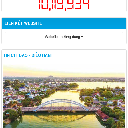
10,119,934
LIÊN KẾT WEBSITE
Website thường dùng
TIN CHỈ ĐẠO - ĐIỀU HÀNH