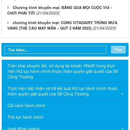
Chương trình khuyến mại: BĂNG QUA MỌI CUỘC VUI -
(21/04/2023)
CHƠI PHẢI TỚI
chương trình khuyến mại: CÙNG VITADAIRY TRÚNG MƯA
(21/04/2023)
VÀNG (THẺ CÀO MAY MẮN – QUÝ 2 NĂM 2023)
Tìm
Triển khai chuyển đổi, sử dụng tài khoản VNeID trong thực
hiện thủ tục hành chính thuộc thẩm quyền giải quyết của Sở
Công Thương
Thực hiện tiếp nhận và trả kết quả thủ tục hành chính thuộc
thẩm quyền giải quyết của Sở Công Thương
Cải cách hành chính
Thủ tục hành chính
Hoạt động ngành