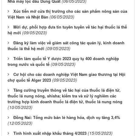
(06/05/2023)
Nhà máy lọc dầu Dung Quất
Xúc tiến mở cửa thị trường cho các sản phẩm nông sản của
(06/05/2023)
Việt Nam và Nhật Bản
Mời dự, phối hợp đưa tin tuyên tuyền về tác hại thuốc lá thế
(09/05/2023)
hệ mới
Đăng ký làm việc về giám sát công tác quản lý, kinh doanh
(09/05/2023)
thuốc lá thế hệ mới
Triển lãm quốc tế Y dược 2023 quy tụ 400 doanh nghiệp
(09/05/2023)
trong nước và quốc tế
Cơ hội cho các doanh nghiệp Việt Nam giao thương tại Hội
(09/05/2023)
chợ quốc tế Alger 2023
Tăng cường truyền thông về tác hại của thuốc lá điện tử,
thuốc lá nung nóng, shisha; kiểm tra và xử lý nghiêm các
trường hợp kinh doanh thuốc lá điện tử, thuốc lá nung nóng
(10/05/2023)
Đồng Nai: Tổng mức bán lẻ hàng hóa, dịch vụ tăng 3,4%
(12/05/2023)
(15/05/2023)
Tình hình xuất nhập khẩu tháng 4/2023