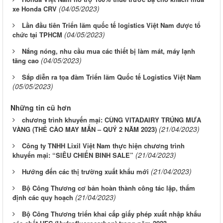
(04/05/2023)
xe Honda CRV
Lần đầu tiên Triển lãm quốc tế logistics Việt Nam được tổ
(04/05/2023)
chức tại TPHCM
Nắng nóng, nhu cầu mua các thiết bị làm mát, máy lạnh
(04/05/2023)
tăng cao
Sắp diễn ra tọa đàm Triển lãm Quốc tế Logistics Việt Nam
(05/05/2023)
Những tin cũ hơn
chương trình khuyến mại: CÙNG VITADAIRY TRÚNG MƯA
(21/04/2023)
VÀNG (THẺ CÀO MAY MẮN – QUÝ 2 NĂM 2023)
Công ty TNHH Lixil Việt Nam thực hiện chương trình
(21/04/2023)
khuyến mại: “SIÊU CHIẾN BINH SALE”
(21/04/2023)
Hướng đến các thị trường xuất khẩu mới
Bộ Công Thương cơ bản hoàn thành công tác lập, thẩm
(21/04/2023)
định các quy hoạch
Bộ Công Thương triển khai cấp giấy phép xuất nhập khẩu