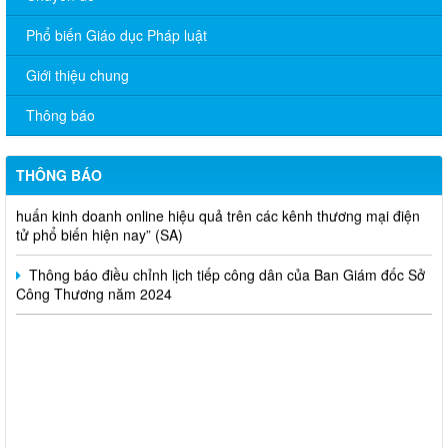
Phổ biến Giáo dục Pháp luật
V/v đề nghị báo cáo hệ thống phân phối, nhãn hiệu hàng hóa
Giới thiệu chung
và hoạt động mua bán khí trên địa bàn tỉnh năm 2025 (nhắc lần
2).
Thông báo
Thông báo bán thanh lý tài sản công theo hình thức chỉ định
THÔNG BÁO
Thông báo lựa chọn nhà thầu thực hiện gói thầu: “tổ chức tập
huấn kinh doanh online hiệu quả trên các kênh thương mại điện
tử phổ biến hiện nay” (SA)
Thông báo điều chỉnh lịch tiếp công dân của Ban Giám đốc Sở
Công Thương năm 2024