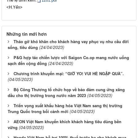
Thể lệ đính kèm:
1201.pdf
​<H.Yến>
Những tin mới hơn
Tháo gỡ khó khăn cho khách hàng vay phục vụ nhu cầu đời
(24/04/2023)
sống, tiêu dùng
P&G hợp tác chiến lược với Saigon Co.op mang nước uống
(24/04/2023)
sạch đến cộng đồng
Chương trình khuyến mại: “GIỜ YO! VUI HÈ NGẬP QUÀ”.
(04/05/2023)
Bộ Công Thương tổ chức họp về bảo đảm cung ứng xăng
(04/05/2023)
dầu cho thị trường trong nước năm 2023
Triển vọng xuất khẩu hàng hóa Việt Nam sang thị trường
(04/05/2023)
Trung Quốc trong bối cảnh mới
AEON Việt Nam khuyến khích khách hàng tiêu dùng bền
(04/05/2023)
vững
Honda Việt Nam hỗ trợ 100% thuế trước bạ cho khách mua