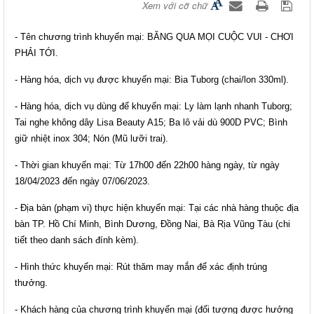
Xem với cỡ chữ
- Tên chương trình khuyến mại:
BĂNG QUA MỌI CUỘC VUI - CHƠI
PHẢI TỚI
.
- Hàng hóa, dịch vụ được khuyến mại: Bia Tubor
g (chai/lon 330ml).
- Hàng hóa, dịch vụ dùng để khuyến mại: Ly làm lạnh nhanh Tuborg;
Tai nghe không dây Lisa Beauty A15; Ba lô vải dù 900D PVC; Bình
giữ nhiệt inox 304;
Nón (Mũ lưỡi trai)
.
- Thời gian khuyến mại: Từ
17h00 đến 22h00 hàng ngày, từ ngày
18/04/2023 đến ngày 07/06/2023
.
- Địa bàn (phạm vi) thực hiện khuyến mại: Tại các nhà hàng thuộc địa
bàn TP. Hồ Chí Minh,
Bình Dương, Đồng Nai, Bà Rịa Vũng Tàu
(chi
tiết theo danh sách đính kèm).
- Hình thức khuyến mại:
Rút thăm may mắn để xác định trúng
thưởng
.
- Khách hàng của chương trình khuyến mại (đối tượng được hưởng