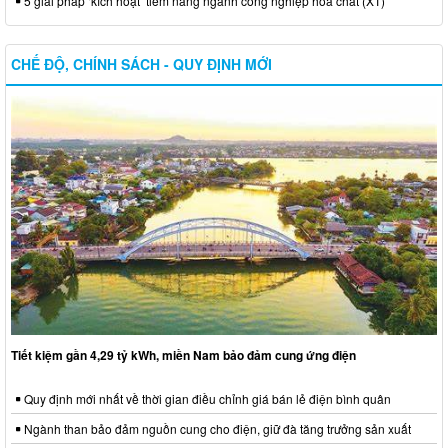
5 giải pháp ‘kích hoạt’ tiềm năng ngành công nghiệp hóa chất (XT)
CHẾ ĐỘ, CHÍNH SÁCH - QUY ĐỊNH MỚI
Tiết kiệm gần 4,29 tỷ kWh, miền Nam bảo đảm cung ứng điện
Quy định mới nhất về thời gian điều chỉnh giá bán lẻ điện bình quân
Ngành than bảo đảm nguồn cung cho điện, giữ đà tăng trưởng sản xuất