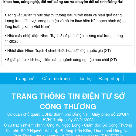
khoa học, công nghệ, đổi mới sáng tạo và chuyển đổi số tỉnh Đồng Nai
Tổng kết Dự án “Thúc đẩy thị trường đầu tư tiết kiệm và hiệu quả năng
lượng trong lĩnh vực công nghiệp và hỗ trợ thực hiện Kế hoạch hành động
tăng trưởng xanh Việt Nam”
Nhà máy nhiệt điện Nhơn Trạch 3 sẽ phát điện thương mại trong tháng
11/2025
Nhiệt điện Nhơn Trạch 4 chính thức hòa lưới điện quốc gia (XT)
5 giải pháp ‘kích hoạt’ tiềm năng ngành công nghiệp hóa chất (XT)
Trang chủ
Cấu trúc trang
Liên hệ
Đăng nhập
TRANG THÔNG TIN ĐIỆN TỬ SỞ
CÔNG THƯƠNG
Cơ quan chủ quản: UBND thành phố Đồng Nai . Giấy phép số 26/GP-
BVHTT cấp ngày 22/01/2003
Chịu trách nhiệm chính: Ông Vũ Ngọc Long - Giám đốc Sở Công Thương
Địa chỉ: Số 2 Nguyễn Văn Trị, Phường Trấn Biên, Thành phố Đồng Nai.
Điện Thoại : 0251.3823317 (VPS); 0251.3941585 (P.KHTCTH);