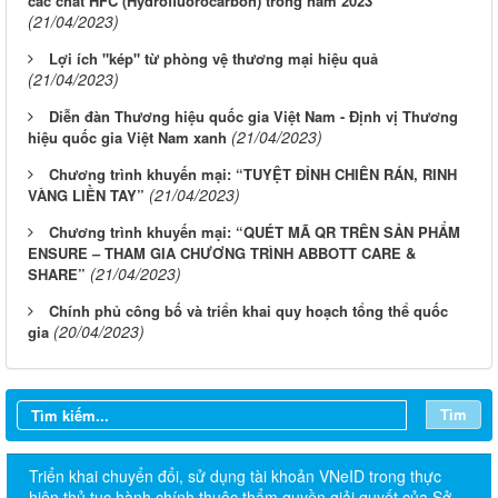
các chất HFC (Hydrofluorocarbon) trong năm 2023
(21/04/2023)
Lợi ích "kép" từ phòng vệ thương mại hiệu quả
(21/04/2023)
Diễn đàn Thương hiệu quốc gia Việt Nam - Định vị Thương
(21/04/2023)
hiệu quốc gia Việt Nam xanh
Chương trình khuyến mại: “TUYỆT ĐỈNH CHIÊN RÁN, RINH
(21/04/2023)
VÀNG LIỀN TAY”
Chương trình khuyến mại: “QUÉT MÃ QR TRÊN SẢN PHẨM
ENSURE – THAM GIA CHƯƠNG TRÌNH ABBOTT CARE &
(21/04/2023)
SHARE”
Chính phủ công bố và triển khai quy hoạch tổng thể quốc
(20/04/2023)
gia
Tìm
Triển khai chuyển đổi, sử dụng tài khoản VNeID trong thực
hiện thủ tục hành chính thuộc thẩm quyền giải quyết của Sở