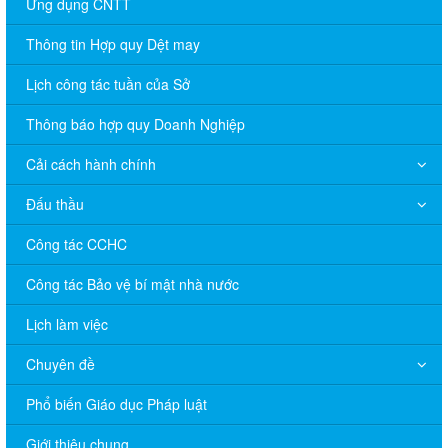
Ứng dụng CNTT
Thông tin Hợp quy Dệt may
Lịch công tác tuần của Sở
Thông báo hợp quy Doanh Nghiệp
Cải cách hành chính
Đấu thầu
Công tác CCHC
Công tác Bảo vệ bí mật nhà nước
Lịch làm việc
Chuyên đề
Phổ biến Giáo dục Pháp luật
V/v đề nghị báo cáo hệ thống phân phối, nhãn hiệu hàng hóa
và hoạt động mua bán khí trên địa bàn tỉnh năm 2025 (nhắc lần
Giới thiệu chung