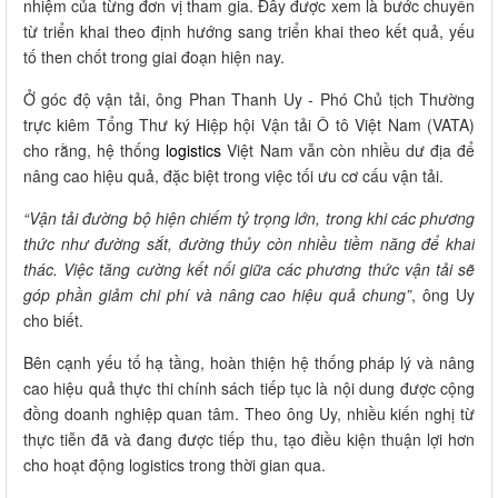
nhiệm của từng đơn vị tham gia. Đây được xem là bước chuyển
từ triển khai theo định hướng sang triển khai theo kết quả, yếu
tố then chốt trong giai đoạn hiện nay.
Ở góc độ vận tải, ông Phan Thanh Uy - Phó Chủ tịch Thường
trực kiêm Tổng Thư ký Hiệp hội Vận tải Ô tô Việt Nam (VATA)
cho rằng, hệ thống
logistics
Việt Nam vẫn còn nhiều dư địa để
nâng cao hiệu quả, đặc biệt trong việc tối ưu cơ cấu vận tải.
“Vận tải đường bộ hiện chiếm tỷ trọng lớn, trong khi các phương
thức như đường sắt, đường thủy còn nhiều tiềm năng để khai
thác. Việc tăng cường kết nối giữa các phương thức vận tải sẽ
góp phần giảm chi phí và nâng cao hiệu quả chung”
, ông Uy
cho biết.
Bên cạnh yếu tố hạ tầng, hoàn thiện hệ thống pháp lý và nâng
cao hiệu quả thực thi chính sách tiếp tục là nội dung được cộng
đồng doanh nghiệp quan tâm. Theo ông Uy, nhiều kiến nghị từ
thực tiễn đã và đang được tiếp thu, tạo điều kiện thuận lợi hơn
cho hoạt động logistics trong thời gian qua.