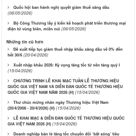
Quốc hội ban hành nghị quyết giảm thuế xăng dầu
(06/05/2026)
Bộ Công Thương lấy ý kiến kế hoạch phát triển thương mại
(06/05/2026)
điện tử vùng biên, miền núi
Những tin cũ hơn
Đề xuất tiếp tục giảm thuế nhập khẩu xăng dầu về 0% đến
(20/04/2026)
hết 30/6
Xuất nhập khẩu 2026: Kỳ vọng tăng tốc từ nền tảng quý I
(15/04/2026)
CHƯƠNG TRÌNH LỄ KHAI MẠC TUẦN LỄ THƯƠNG HIỆU
QUỐC GIA VIỆT NAM VÀ DIỄN ĐÀN QUỐC TẾ THƯƠNG HIỆU
(15/04/2026)
QUỐC GIA VIỆT NAM NĂM 2026 (H)
Thư chúc mừng nhân ngày Thương hiệu Việt Nam
(15/04/2026)
(20/4/2008 - 20/4/2026) (H)
LỄ KHAI MẠC & DIỄN ĐÀN QUỐC TẾ THƯƠNG HIỆU QUỐC
(15/04/2026)
GIA VIỆT NAM 2026 (H)
Doanh nghiệp bán lẻ tăng tốc chuyển đổi ‘bắt sóng’ tiêu