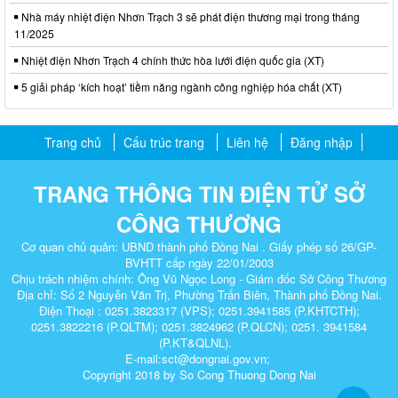
Nhà máy nhiệt điện Nhơn Trạch 3 sẽ phát điện thương mại trong tháng
11/2025
Nhiệt điện Nhơn Trạch 4 chính thức hòa lưới điện quốc gia (XT)
5 giải pháp ‘kích hoạt’ tiềm năng ngành công nghiệp hóa chất (XT)
Trang chủ
Cấu trúc trang
Liên hệ
Đăng nhập
TRANG THÔNG TIN ĐIỆN TỬ SỞ
CÔNG THƯƠNG
Cơ quan chủ quản: UBND thành phố Đồng Nai . Giấy phép số 26/GP-
BVHTT cấp ngày 22/01/2003
Chịu trách nhiệm chính: Ông Vũ Ngọc Long - Giám đốc Sở Công Thương
Địa chỉ: Số 2 Nguyễn Văn Trị, Phường Trấn Biên, Thành phố Đồng Nai.
Điện Thoại : 0251.3823317 (VPS); 0251.3941585 (P.KHTCTH);
0251.3822216 (P.QLTM); 0251.3824962 (P.QLCN); 0251. 3941584
(P.KT&QLNL).
E-mail:sct@dongnai.gov.vn;
Copyright 2018 by So Cong Thuong Dong Nai​