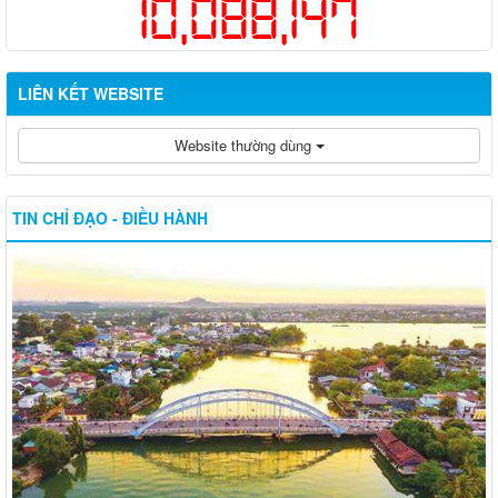
10,088,147
LIÊN KẾT WEBSITE
Website thường dùng
TIN CHỈ ĐẠO - ĐIỀU HÀNH