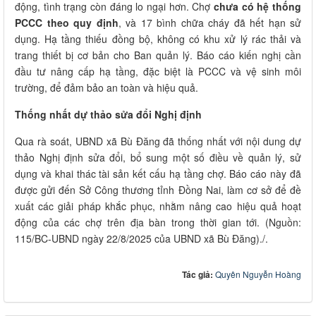
động, tình trạng còn đáng lo ngại hơn. Chợ
chưa có hệ thống
PCCC theo quy định
, và 17 bình chữa cháy đã hết hạn sử
dụng. Hạ tầng thiếu đồng bộ, không có khu xử lý rác thải và
trang thiết bị cơ bản cho Ban quản lý. Báo cáo kiến nghị cần
đầu tư nâng cấp hạ tầng, đặc biệt là PCCC và vệ sinh môi
trường, để đảm bảo an toàn và hiệu quả.
Thống nhất dự thảo sửa đổi Nghị định
Qua rà soát, UBND xã Bù Đăng đã thống nhất với nội dung dự
thảo Nghị định sửa đổi, bổ sung một số điều về quản lý, sử
dụng và khai thác tài sản kết cấu hạ tầng chợ. Báo cáo này đã
được gửi đến Sở Công thương tỉnh Đồng Nai, làm cơ sở để đề
xuất các giải pháp khắc phục, nhằm nâng cao hiệu quả hoạt
động của các chợ trên địa bàn trong thời gian tới. (Nguồn:
115/BC-UBND ngày 22/8/2025 của UBND xã Bù Đăng)./.
Tác giả:
Quyên Nguyễn Hoàng