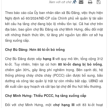
Xem với cỡ chữ
Theo báo cáo của Ủy ban nhân dân xã Bù Đăng, việc thực hiện
Nghị định số 60/2024/NĐ-CP của Chính phủ về quản lý tài sản
kết cấu hạ tầng chợ đang bộc lộ nhiều tồn tại. Cả hai chợ trên
địa bàn, bao gồm chợ Bù Đăng và chợ Minh Hưng, đều đối mặt
với những thách thức lớn, từ lãng phí nguồn lực đến cơ sở hạ
tầng xuống cấp.
Chợ Bù Đăng: Hơn 80 ki-ốt bỏ trống
Chợ Bù Đăng được xếp
hạng II
với quy mô lớn, tổng cộng 312
ki-ốt. Tuy nhiên, hiện tại có hơn
80 ki-ốt đang bị bỏ trống
,
chiếm gần 30%, gây lãng phí nghiêm trọng. Bên cạnh đó, hệ
thống phòng cháy chữa cháy (PCCC) cần được bổ sung, bảo
dưỡng và công tác quản lý trật tự còn nhiều bất cập. UBND xã
đề xuất cần quy hoạch và cải tạo lại chợ để thu hút tiểu thương.
Chợ Minh Hưng: Thiếu PCCC, hạ tầng xuống cấp
Đối với chợ Minh Hưng, một
chợ hạng III
với 83 ki-ốt hoạt