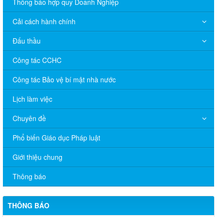
Thông báo hợp quy Doanh Nghiệp
Cải cách hành chính
Đấu thầu
Công tác CCHC
Công tác Bảo vệ bí mật nhà nước
Lịch làm việc
Chuyên đề
Phổ biến Giáo dục Pháp luật
V/v đề nghị báo cáo hệ thống phân phối, nhãn hiệu hàng hóa
Giới thiệu chung
và hoạt động mua bán khí trên địa bàn tỉnh năm 2025 (nhắc lần
2).
Thông báo
Thông báo bán thanh lý tài sản công theo hình thức chỉ định
THÔNG BÁO
Thông báo lựa chọn nhà thầu thực hiện gói thầu: “tổ chức tập