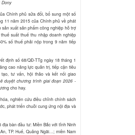
: Dony
của Chính phủ sửa đổi, bổ sung một số
ng 11 năm 2015 của Chính phủ về phát
n sản xuất sản phẩm công nghiệp hỗ trợ
g thuế suất thuế thu nhập doanh nghiệp
0% số thuế phải nộp trong 9 năm tiếp
uyết định số 68/QĐ-TTg ngày 18 tháng 1
g cao năng lực quản trị, tiếp cận tiêu
tạo, tư vấn, hội thảo và kết nối giao
 duyệt chương trình giai đoạn 2026 -
ương cho hay.
 hóa, nghiên cứu điều chỉnh chính sách
c, phát triển chuỗi cung ứng nội địa và
õ địa bàn đầu tư: Miền Bắc với tỉnh Ninh
 An, TP. Huế, Quảng Ngãi…; miền Nam