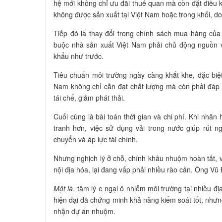
hệ mới không chỉ ưu đãi thuế quan mà còn đặt điều ki
không được sản xuất tại Việt Nam hoặc trong khối, d
Tiếp đó là thay đổi trong chính sách mua hàng củ
buộc nhà sản xuất Việt Nam phải chủ động nguồn v
khẩu như trước.
Tiêu chuẩn môi trường ngày càng khắt khe, đặc biệt 
Nam không chỉ cần đạt chất lượng mà còn phải đáp 
tái chế, giảm phát thải.
Cuối cùng là bài toán thời gian và chi phí. Khi nhã
tranh hơn, việc sử dụng vải trong nước giúp rút n
chuyển và áp lực tài chính.
Nhưng nghịch lý ở chỗ, chính khâu nhuộm hoàn tất, vố
nội địa hóa, lại đang vấp phải nhiều rào cản. Ông Vũ 
Một là
, tâm lý e ngại ô nhiễm môi trường tại nhiều đ
hiện đại đã chứng minh khả năng kiểm soát tốt, nhưng
nhận dự án nhuộm.