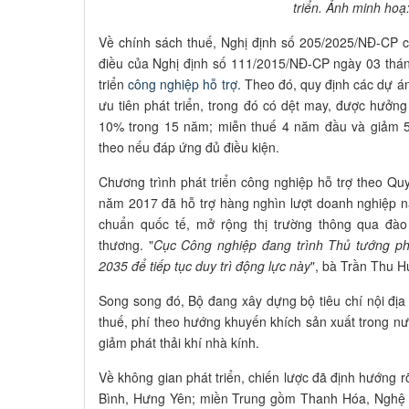
triển. Ảnh minh hoạ
Về chính sách thuế, Nghị định số 205/2025/NĐ-CP 
điều của Nghị định số 111/2015/NĐ-CP ngày 03 thá
triển
công nghiệp hỗ trợ
. Theo đó, quy định các dự á
ưu tiên phát triển, trong đó có dệt may, được hưởn
10% trong 15 năm; miễn thuế 4 năm đầu và giảm 5
theo nếu đáp ứng đủ điều kiện.
Chương trình phát triển công nghiệp hỗ trợ theo Q
năm 2017 đã hỗ trợ hàng nghìn lượt doanh nghiệp nân
chuẩn quốc tế, mở rộng thị trường thông qua đào 
thương. "
Cục Công nghiệp đang trình Thủ tướng phê
2035 để tiếp tục duy trì động lực này
", bà Trần Thu H
Song song đó, Bộ đang xây dựng bộ tiêu chí nội địa
thuế, phí theo hướng khuyến khích sản xuất trong nướ
giảm phát thải khí nhà kính.
Về không gian phát triển, chiến lược đã định hướng r
Bình, Hưng Yên; miền Trung gồm Thanh Hóa, Nghệ