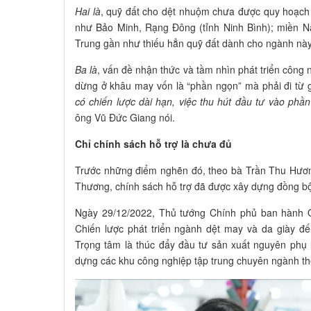
Hai là
, quỹ đất cho dệt nhuộm chưa được quy hoạch 
như Bảo Minh, Rạng Đông (tỉnh Ninh Bình); miền Na
Trung gần như thiếu hẳn quỹ đất dành cho ngành này
Ba là
, vấn đề nhận thức và tầm nhìn phát triển công 
dừng ở khâu may vốn là “phần ngọn” mà phải đi từ g
có chiến lược dài hạn, việc thu hút đầu tư vào phần
ông Vũ Đức Giang nói.
Chỉ chính sách hỗ trợ là chưa đủ
Trước những điểm nghẽn đó, theo bà Trần Thu Hươn
Thương, chính sách hỗ trợ đã được xây dựng đồng b
Ngày 29/12/2022, Thủ tướng Chính phủ ban hành 
Chiến lược phát triển ngành dệt may và da giày 
Trọng tâm là thúc đẩy đầu tư sản xuất nguyên phụ li
dựng các khu công nghiệp tập trung chuyên ngành theo