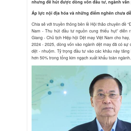
nhưng để hút được dòng vốn đầu tư, ngành vẫn p
Áp lực nội địa hóa và những điểm nghẽn chưa d
Chia sẻ với truyền thông bên lề Hội thảo chuyên đề “
Nam - Thu hút đầu tư nguồn cung thiếu hụt” diễn r
Giang - Chủ tịch Hiệp hội Dệt may Việt Nam cho hay, 
2024 - 2025, dòng vốn vào ngành dệt may đã có sự dị
dệt - nhuộm. Tỷ trọng đầu tư vào các khâu này tăng
hơn 50% trong tổng kim ngạch xuất khẩu toàn ngành.