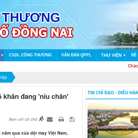
CSDL CÔNG THƯƠNG
VĂN BẢN QPPL
THƯ VIỆN
ĐỀ 
▼
▼
Chào mừng dịp 
hiệp
TIN CHỈ ĐẠO - ĐIỀU HÀ
 khăn đang 'níu chân'
Xem với cỡ chữ
ều năm qua của dệt may Việt Nam,