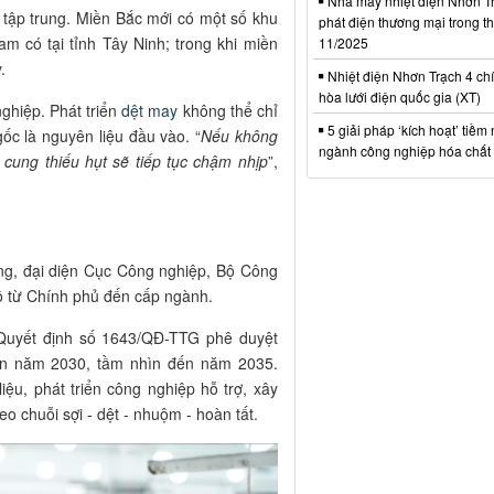
Nhà máy nhiệt điện Nhơn Tr
tập trung. Miền Bắc mới có một số khu
phát điện thương mại trong t
m có tại tỉnh Tây Ninh; trong khi miền
11/2025
.
Nhiệt điện Nhơn Trạch 4 chí
hòa lưới điện quốc gia (XT)
nghiệp. Phát triển
dệt may
không thể chỉ
5 giải pháp ‘kích hoạt’ tiềm
ốc là nguyên liệu đầu vào. “
Nếu không
ngành công nghiệp hóa chất 
 cung thiếu hụt sẽ tiếp tục chậm nhịp
”,
g, đại diện Cục Công nghiệp, Bộ Công
ộ từ Chính phủ đến cấp ngành.
Quyết định số 1643/QĐ-TTG phê duyệt
đến năm 2030, tầm nhìn đến năm 2035.
ệu, phát triển công nghiệp hỗ trợ, xây
 chuỗi sợi - dệt - nhuộm - hoàn tất.