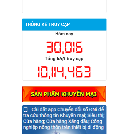
THỐNG KÊ TRUY CẬP
Hôm nay
30,016
Tổng lượt truy cập
10,114,463