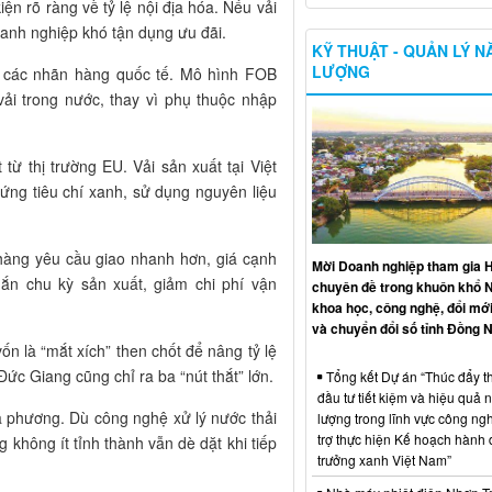
ện rõ ràng về tỷ lệ nội địa hóa. Nếu vải
oanh nghiệp khó tận dụng ưu đãi.
KỸ THUẬT - QUẢN LÝ 
LƯỢNG
a các nhãn hàng quốc tế. Mô hình FOB
ải trong nước, thay vì phụ thuộc nhập
từ thị trường EU. Vải sản xuất tại Việt
ứng tiêu chí xanh, sử dụng nguyên liệu
n hàng yêu cầu giao nhanh hơn, giá cạnh
Mời Doanh nghiệp tham gia H
gắn chu kỳ sản xuất, giảm chi phí vận
chuyên đề trong khuôn khổ 
khoa học, công nghệ, đổi mới
và chuyển đổi số tỉnh Đồng N
n là “mắt xích” then chốt để nâng tỷ lệ
Đức Giang cũng chỉ ra ba “nút thắt” lớn.
Tổng kết Dự án “Thúc đẩy th
đầu tư tiết kiệm và hiệu quả 
ịa phương. Dù công nghệ xử lý nước thải
lượng trong lĩnh vực công ng
trợ thực hiện Kế hoạch hành
 không ít tỉnh thành vẫn dè dặt khi tiếp
trưởng xanh Việt Nam”