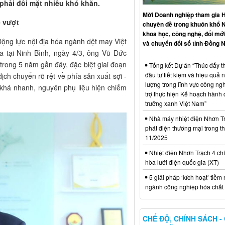
hải đối mặt nhiều khó khăn.
Mời Doanh nghiệp tham gia H
ễ vượt
chuyên đề trong khuôn khổ 
khoa học, công nghệ, đổi mới
Động lực nội địa hóa ngành dệt may Việt
và chuyển đổi số tỉnh Đồng N
a tại Ninh Bình, ngày 4/3, ông Vũ Đức
trong 5 năm gần đây, đặc biệt giai đoạn
Tổng kết Dự án “Thúc đẩy th
đầu tư tiết kiệm và hiệu quả 
ch chuyển rõ rệt về phía sản xuất sợi -
lượng trong lĩnh vực công ng
 khá nhanh, nguyên phụ liệu hiện chiếm
trợ thực hiện Kế hoạch hành
trưởng xanh Việt Nam”
Nhà máy nhiệt điện Nhơn Tr
phát điện thương mại trong t
11/2025
Nhiệt điện Nhơn Trạch 4 chí
hòa lưới điện quốc gia (XT)
5 giải pháp ‘kích hoạt’ tiềm
ngành công nghiệp hóa chất 
CHẾ ĐỘ, CHÍNH SÁCH -