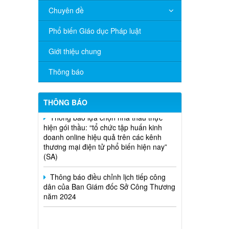
Chuyên đề
V/v đề nghị báo cáo hệ thống phân
phối, nhãn hiệu hàng hóa và hoạt động
Phổ biến Giáo dục Pháp luật
mua bán khí trên địa bàn tỉnh năm 2025
(nhắc lần 2).
Giới thiệu chung
Thông báo bán thanh lý tài sản công
Thông báo
theo hình thức chỉ định
Thông báo lựa chọn nhà thầu thực
THÔNG BÁO
hiện gói thầu: “tổ chức tập huấn kinh
doanh online hiệu quả trên các kênh
thương mại điện tử phổ biến hiện nay”
(SA)
Thông báo điều chỉnh lịch tiếp công
dân của Ban Giám đốc Sở Công Thương
năm 2024