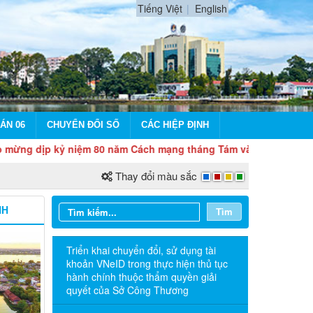
Tiếng Việt
English
ÁN 06
CHUYỂN ĐỔI SỐ
CÁC HIỆP ĐỊNH
kỷ niệm 80 năm Cách mạng tháng Tám và Quốc khánh 2/9
Thay đổi màu sắc
NH
Tìm
Triển khai chuyển đổi, sử dụng tài
khoản VNeID trong thực hiện thủ tục
hành chính thuộc thẩm quyền giải
quyết của Sở Công Thương