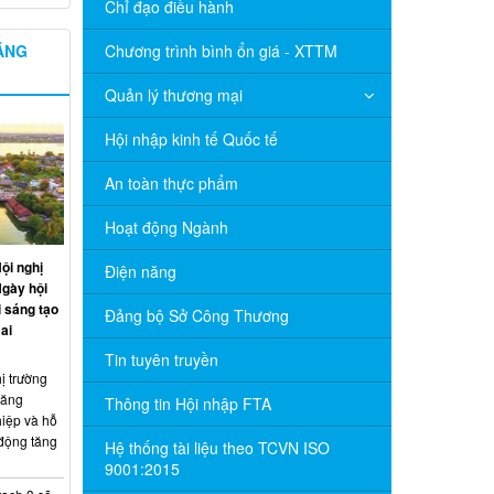
Chỉ đạo điều hành
NĂNG
Chương trình bình ổn giá - XTTM
Quản lý thương mại
Hội nhập kinh tế Quốc tế
An toàn thực phẩm
Hoạt động Ngành
ội nghị
Điện năng
Ngày hội
 sáng tạo
Đảng bộ Sở Công Thương
ai
Tin tuyên truyền
ị trường
năng
Thông tin Hội nhập FTA
hiệp và hỗ
 động tăng
Hệ thống tài liệu theo TCVN ISO
9001:2015