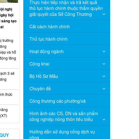
Thực hiện tiếp nhận và trả kết quả
thủ tục hành chính thuộc thẩm quyền
ội nghị
giải quyết của Sở Công Thương
Ngày hội
 sáng tạo
Cải cách hành chính
ai
Thủ tục hành chính
ị trường
năng
Hoạt động ngành
hiệp và hỗ
 động tăng
Công khai
ạch 3 sẽ
Bộ Hồ Sơ Mẫu
háng
Chuyên đề
nh thức
Công thương các phường/xã
 năng
Hình ảnh các CS, DN và sản phẩm
(XT)
công nghiệp nông thôn tiêu biểu
Hướng dẫn sử dụng cổng dịch vụ
 QUY
công