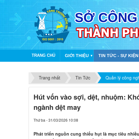
TRANG CHỦ
GIỚI THIỆU
TIN TỨC - SỰ KIỆN
▼
Trang nhất
Tin Tức
Quản lý công ng
Hút vốn vào sợi, dệt, nhuộm: Khó
ngành dệt may
Thứ ba - 31/03/2026 10:08
Phát triển nguồn cung thiếu hụt là mục tiêu nhi