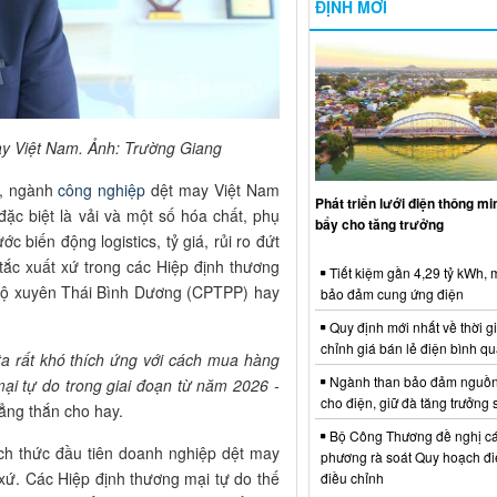
ĐỊNH MỚI
ay Việt Nam. Ảnh: Trường Giang
ủ, ngành
công nghiệp
dệt may Việt Nam
Phát triển lưới điện thông m
ặc biệt là vải và một số hóa chất, phụ
bẩy cho tăng trưởng
c biến động logistics, tỷ giá, rủi ro đứt
tắc xuất xứ trong các Hiệp định thương
Tiết kiệm gần 4,29 tỷ kWh,
n bộ xuyên Thái Bình Dương (CPTPP) hay
bảo đảm cung ứng điện
Quy định mới nhất về thời g
chỉnh giá bán lẻ điện bình q
a rất khó thích ứng với cách mua hàng
Ngành than bảo đảm nguồn
ại tự do trong giai đoạn từ năm 2026 -
cho điện, giữ đà tăng trưởng 
ẳng thắn cho hay.
Bộ Công Thương đề nghị cá
ch thức đầu tiên doanh nghiệp dệt may
phương rà soát Quy hoạch điệ
 xứ. Các Hiệp định thương mại tự do thế
điều chỉnh