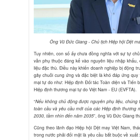
Ông Vũ Đức Giang - Chủ tịch Hiệp hội Dệt m
Tuy nhiên, con số ấy chưa đồng nghĩa với sự tự ch
vẫn phụ thuộc đáng kể vào nguyên liệu nhập khẩu, đ
liệu đặc thù. Điều này khiến doanh nghiệp bị động trướ
gãy chuỗi cung ứng và đặc biệt là khó đáp ứng quy 
mại tự do như: Hiệp định Đối tác Toàn diện và Tiế
Hiệp định thương mại tự do Việt Nam - EU (EVFTA).
“
Nếu không chủ động được nguyên phụ liệu, chúng t
toàn cầu và yêu cầu mới của các Hiệp định thương m
2030, tầm nhìn đến năm 2035
”, ông Vũ Đức Giang th
Cũng theo lãnh đạo Hiệp hội Dệt may Việt Nam, thá
trong nước phải đối mặt là yêu cầu bắt buộc về xuất