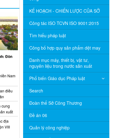
KẾ HOẠCH - CHIẾN LƯỢC CỦA SỞ
Công tác ISO TCVN ISO 9001:2015
Tìm hiểu pháp luật
Công bố hợp quy sản phẩm dệt may
inh: Đòn
Danh mục máy, thiết bị, vật tư,
nguyên liệu trong nước sản xuất
 miền Nam
Phổ biến Giáo dục Pháp luật
Search
ian điều
uân
Đoàn thể Sở Công Thương
 cung
sản xuất
Đề án 06
c địa
n VIII
Quản lý công nghiệp