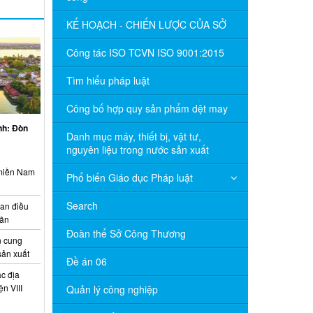
KẾ HOẠCH - CHIẾN LƯỢC CỦA SỞ
Công tác ISO TCVN ISO 9001:2015
Tìm hiểu pháp luật
Công bố hợp quy sản phẩm dệt may
inh: Đòn
Danh mục máy, thiết bị, vật tư,
nguyên liệu trong nước sản xuất
 miền Nam
Phổ biến Giáo dục Pháp luật
Search
ian điều
uân
Đoàn thể Sở Công Thương
 cung
sản xuất
Đề án 06
c địa
n VIII
Quản lý công nghiệp