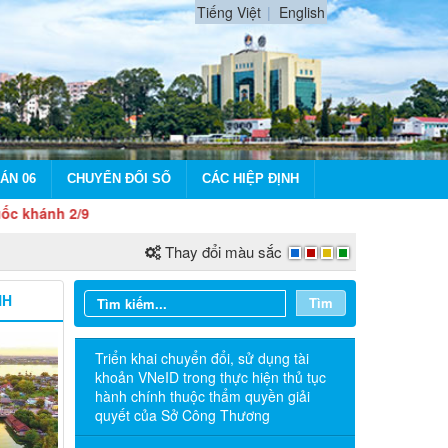
Tiếng Việt
English
ÁN 06
CHUYỂN ĐỔI SỐ
CÁC HIỆP ĐỊNH
2/9
Thay đổi màu sắc
NH
Tìm
Triển khai chuyển đổi, sử dụng tài
khoản VNeID trong thực hiện thủ tục
hành chính thuộc thẩm quyền giải
quyết của Sở Công Thương