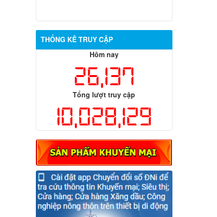
(SA)
Thông báo điều chỉnh lịch tiếp công
dân của Ban Giám đốc Sở Công Thương
năm 2024
THỐNG KÊ TRUY CẬP
Hôm nay
26,137
Tổng lượt truy cập
10,028,129