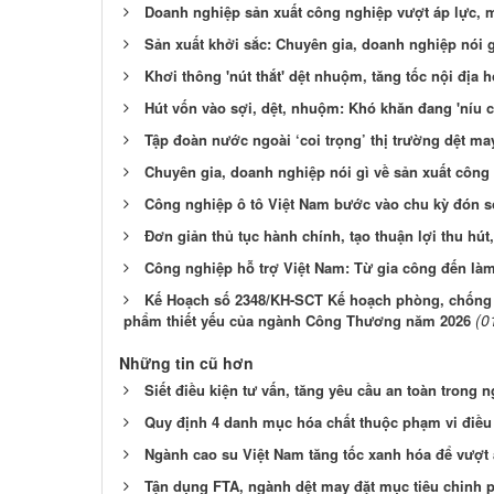
Doanh nghiệp sản xuất công nghiệp vượt áp lực, 
Sản xuất khởi sắc: Chuyên gia, doanh nghiệp nói 
Khơi thông 'nút thắt' dệt nhuộm, tăng tốc nội địa 
Hút vốn vào sợi, dệt, nhuộm: Khó khăn đang 'níu 
Tập đoàn nước ngoài ‘coi trọng’ thị trường dệt ma
Chuyên gia, doanh nghiệp nói gì về sản xuất côn
Công nghiệp ô tô Việt Nam bước vào chu kỳ đón 
Đơn giản thủ tục hành chính, tạo thuận lợi thu hút
Công nghiệp hỗ trợ Việt Nam: Từ gia công đến là
Kế Hoạch số 2348/KH-SCT Kế hoạch phòng, chống t
(0
phẩm thiết yếu của ngành Công Thương năm 2026
Những tin cũ hơn
Siết điều kiện tư vấn, tăng yêu cầu an toàn trong 
Quy định 4 danh mục hóa chất thuộc phạm vi điều 
Ngành cao su Việt Nam tăng tốc xanh hóa để vượt 
Tận dụng FTA, ngành dệt may đặt mục tiêu chinh 