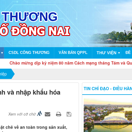
CSDL CÔNG THƯƠNG
VĂN BẢN QPPL
THƯ VIỆN
ĐỀ 
▼
▼
 mừng dịp kỷ niệm 80 năm Cách mạng tháng Tám và Quốc khánh 
hiệp
TIN CHỈ ĐẠO - ĐIỀU HÀ
anh và nhập khẩu hóa
Xem với cỡ chữ
ặt chẽ về an toàn trong sản xuất,