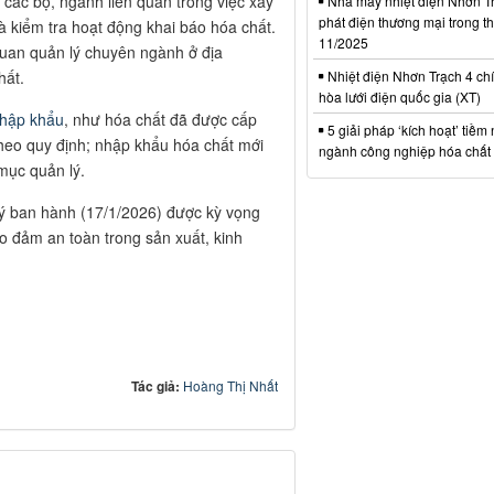
à các bộ, ngành liên quan trong việc xây
Nhà máy nhiệt điện Nhơn Tr
phát điện thương mại trong t
à kiểm tra hoạt động khai báo hóa chất.
11/2025
quan quản lý chuyên ngành ở địa
hất.
Nhiệt điện Nhơn Trạch 4 chí
hòa lưới điện quốc gia (XT)
nhập khẩu
, như hóa chất đã được cấp
5 giải pháp ‘kích hoạt’ tiềm
heo quy định; nhập khẩu hóa chất mới
ngành công nghiệp hóa chất 
mục quản lý.
ký ban hành (17/1/2026) được kỳ vọng
o đảm an toàn trong sản xuất, kinh
Tác giả:
Hoàng Thị Nhất