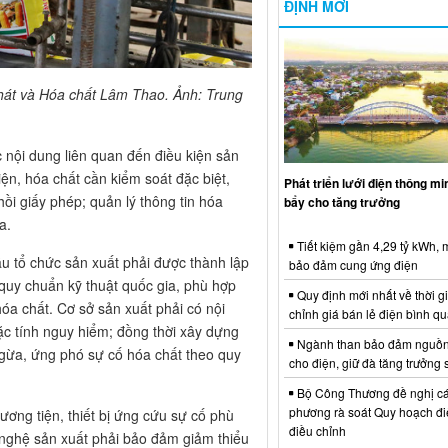
ĐỊNH MỚI
hát và Hóa chất Lâm Thao. Ảnh: Trung
 nội dung liên quan đến điều kiện sản
iện, hóa chất cần kiểm soát đặc biệt,
Phát triển lưới điện thông m
hồi giấy phép; quản lý thông tin hóa
bẩy cho tăng trưởng
a.
Tiết kiệm gần 4,29 tỷ kWh,
ầu tổ chức sản xuất phải được thành lập
bảo đảm cung ứng điện
quy chuẩn kỹ thuật quốc gia, phù hợp
Quy định mới nhất về thời g
hóa chất. Cơ sở sản xuất phải có nội
chỉnh giá bán lẻ điện bình q
ặc tính nguy hiểm; đồng thời xây dựng
Ngành than bảo đảm nguồn
gừa, ứng phó sự cố hóa chất theo quy
cho điện, giữ đà tăng trưởng 
Bộ Công Thương đề nghị cá
phương rà soát Quy hoạch điệ
ương tiện, thiết bị ứng cứu sự cố phù
điều chỉnh
g nghệ sản xuất phải bảo đảm giảm thiểu