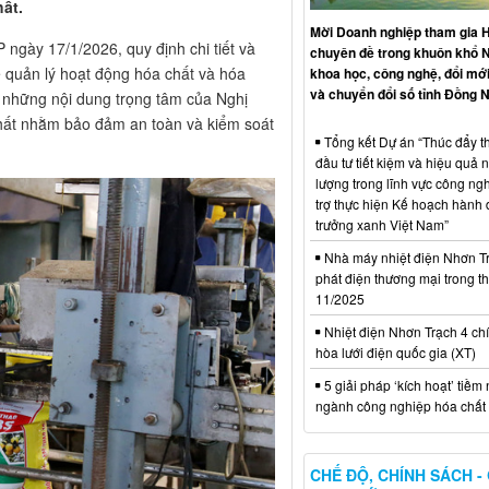
ất.
Mời Doanh nghiệp tham gia H
ngày 17/1/2026, quy định chi tiết và
chuyên đề trong khuôn khổ 
 quản lý hoạt động hóa chất và hóa
khoa học, công nghệ, đổi mới
và chuyển đổi số tỉnh Đồng N
 những nội dung trọng tâm của Nghị
 chất nhằm bảo đảm an toàn và kiểm soát
Tổng kết Dự án “Thúc đẩy th
đầu tư tiết kiệm và hiệu quả 
lượng trong lĩnh vực công ng
trợ thực hiện Kế hoạch hành
trưởng xanh Việt Nam”
Nhà máy nhiệt điện Nhơn Tr
phát điện thương mại trong t
11/2025
Nhiệt điện Nhơn Trạch 4 chí
hòa lưới điện quốc gia (XT)
5 giải pháp ‘kích hoạt’ tiềm
ngành công nghiệp hóa chất 
CHẾ ĐỘ, CHÍNH SÁCH -