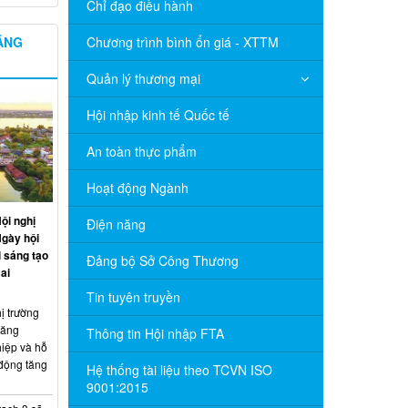
Chỉ đạo điều hành
NĂNG
Chương trình bình ổn giá - XTTM
Quản lý thương mại
Hội nhập kinh tế Quốc tế
An toàn thực phẩm
Hoạt động Ngành
ội nghị
Điện năng
Ngày hội
 sáng tạo
Đảng bộ Sở Công Thương
ai
Tin tuyên truyền
ị trường
năng
Thông tin Hội nhập FTA
hiệp và hỗ
 động tăng
Hệ thống tài liệu theo TCVN ISO
9001:2015