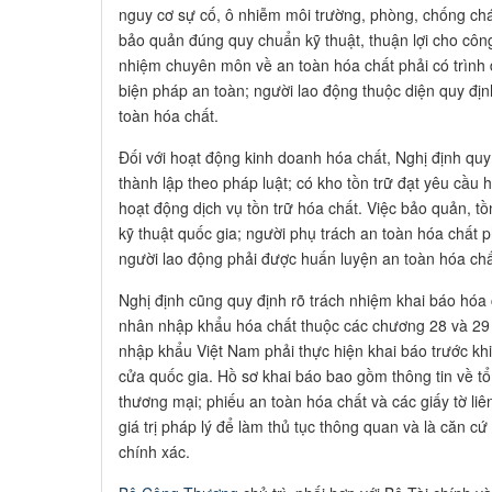
nguy cơ sự cố, ô nhiễm môi trường, phòng, chống chá
bảo quản đúng quy chuẩn kỹ thuật, thuận lợi cho công
nhiệm chuyên môn về an toàn hóa chất phải có trìn
biện pháp an toàn; người lao động thuộc diện quy đị
toàn hóa chất.
Đối với hoạt động kinh doanh hóa chất, Nghị định quy
thành lập theo pháp luật; có kho tồn trữ đạt yêu cầu 
hoạt động dịch vụ tồn trữ hóa chất. Việc bảo quản, tồ
kỹ thuật quốc gia; người phụ trách an toàn hóa chất 
người lao động phải được huấn luyện an toàn hóa chấ
Nghị định cũng quy định rõ trách nhiệm khai báo hóa
nhân nhập khẩu hóa chất thuộc các chương 28 và 29
nhập khẩu Việt Nam phải thực hiện khai báo trước kh
cửa quốc gia. Hồ sơ khai báo bao gồm thông tin về t
thương mại; phiếu an toàn hóa chất và các giấy tờ liê
giá trị pháp lý để làm thủ tục thông quan và là căn c
chính xác.