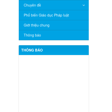
Chuyên đề
Phổ biến Giáo dục Pháp luật
Giới thiệu chung
Thông báo
THÔNG BÁO
V/v đề nghị báo cáo hệ thống phân
phối, nhãn hiệu hàng hóa và hoạt động
mua bán khí trên địa bàn tỉnh năm 2025
(nhắc lần 2).
Thông báo bán thanh lý tài sản công
theo hình thức chỉ định
Thông báo lựa chọn nhà thầu thực
hiện gói thầu: “tổ chức tập huấn kinh
doanh online hiệu quả trên các kênh
thương mại điện tử phổ biến hiện nay”