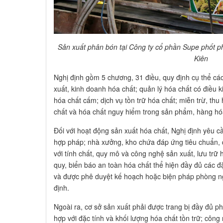
Sản xuất phân bón tại Công ty cổ phần Supe phốt p
Kiên
Nghị định gồm 5 chương, 31 điều, quy định cụ thể các
xuất, kinh doanh hóa chất; quản lý hóa chất có điều k
hóa chất cấm; dịch vụ tồn trữ hóa chất; miễn trừ, thu 
chất và hóa chất nguy hiểm trong sản phẩm, hàng hó
Đối với hoạt động sản xuất hóa chất, Nghị định yêu c
hợp pháp; nhà xưởng, kho chứa đáp ứng tiêu chuẩn, 
với tính chất, quy mô và công nghệ sản xuất, lưu trữ 
quy, biển báo an toàn hóa chất thể hiện đầy đủ các đ
và được phê duyệt kế hoạch hoặc biện pháp phòng n
định.
Ngoài ra, cơ sở sản xuất phải được trang bị đầy đủ ph
hợp với đặc tính và khối lượng hóa chất tồn trữ; côn