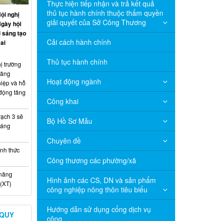
Thực hiện tiếp nhận và trả kết quả
thủ tục hành chính thuộc thẩm quyền
ội nghị
giải quyết của Sở Công Thương
Ngày hội
 sáng tạo
Cải cách hành chính
ai
Thủ tục hành chính
ị trường
năng
Hoạt động ngành
hiệp và hỗ
 động tăng
Công khai
ạch 3 sẽ
Bộ Hồ Sơ Mẫu
háng
Chuyên đề
nh thức
Công thương các phường/xã
 năng
Hình ảnh các CS, DN và sản phẩm
(XT)
công nghiệp nông thôn tiêu biểu
Hướng dẫn sử dụng cổng dịch vụ
 QUY
công