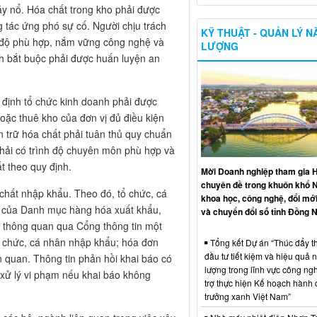
y nổ. Hóa chất trong kho phải được
 tác ứng phó sự cố. Người chịu trách
KỸ THUẬT - QUẢN LÝ 
h độ phù hợp, nắm vững công nghệ và
LƯỢNG
nh bắt buộc phải được huấn luyện an
 định tổ chức kinh doanh phải được
hoặc thuê kho của đơn vị đủ điều kiện
n trữ hóa chất phải tuân thủ quy chuẩn
phải có trình độ chuyên môn phù hợp và
t theo quy định.
Mời Doanh nghiệp tham gia H
chuyên đề trong khuôn khổ 
 chất nhập khẩu. Theo đó, tổ chức, cá
khoa học, công nghệ, đổi mới
 của Danh mục hàng hóa xuất khẩu,
và chuyển đổi số tỉnh Đồng N
i thông quan qua Cổng thông tin một
ổ chức, cá nhân nhập khẩu; hóa đơn
Tổng kết Dự án “Thúc đẩy th
đầu tư tiết kiệm và hiệu quả 
n quan. Thông tin phản hồi khai báo có
lượng trong lĩnh vực công ng
ứ xử lý vi phạm nếu khai báo không
trợ thực hiện Kế hoạch hành
trưởng xanh Việt Nam”