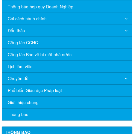
Thông báo hợp quy Doanh Nghiệp
Cải cách hành chính
Đấu thầu
Công tác CCHC
Công tác Bảo vệ bí mật nhà nước
Lịch làm việc
Chuyên đề
Phổ biến Giáo dục Pháp luật
V/v đề nghị báo cáo hệ thống phân phối, nhãn hiệu hàng hóa
Giới thiệu chung
và hoạt động mua bán khí trên địa bàn tỉnh năm 2025 (nhắc lần
2).
Thông báo
Thông báo bán thanh lý tài sản công theo hình thức chỉ định
THÔNG BÁO