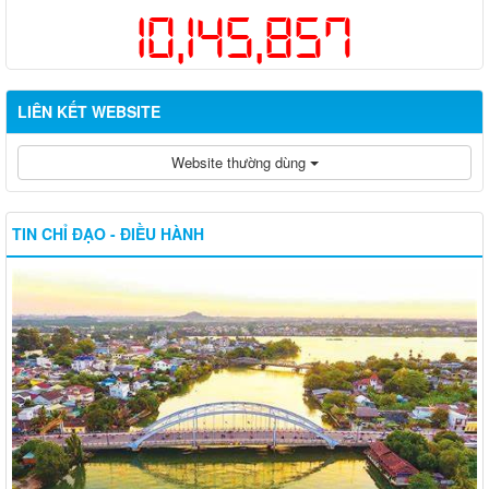
10,145,857
LIÊN KẾT WEBSITE
Website thường dùng
TIN CHỈ ĐẠO - ĐIỀU HÀNH