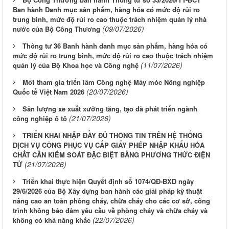
Ban hành Danh mục sản phẩm, hàng hóa có mức độ rủi ro
trung bình, mức độ rủi ro cao thuộc trách nhiệm quản lý nhà
(09/07/2026)
nước của Bộ Công Thương
Thông tư 36 Banh hành danh mục sản phẩm, hàng hóa có
mức độ rủi ro trung bình, mức độ rủi ro cao thuộc trách nhiệm
(11/07/2026)
quản lý của Bộ Khoa học và Công nghệ
Mời tham gia triển lãm Công nghệ Máy móc Nông nghiệp
(20/07/2026)
Quốc tế Việt Nam 2026
Sản lượng xe xuất xưởng tăng, tạo đà phát triển ngành
(21/07/2026)
công nghiệp ô tô
TRIỂN KHAI NHẬP ĐẦY ĐỦ THÔNG TIN TRÊN HỆ THỐNG
DỊCH VỤ CÔNG PHỤC VỤ CẤP GIẤY PHÉP NHẬP KHẨU HÓA
CHẤT CẦN KIỂM SOÁT ĐẶC BIỆT BẰNG PHƯƠNG THỨC ĐIỆN
(21/07/2026)
TỬ
Triển khai thực hiện Quyết định số 1074/QĐ-BXD ngày
29/6/2026 của Bộ Xây dựng ban hành các giải pháp kỹ thuật
nâng cao an toàn phòng cháy, chữa cháy cho các cơ sở, công
trình không bảo đảm yêu cầu về phòng cháy và chữa cháy và
(22/07/2026)
không có khả năng khắc