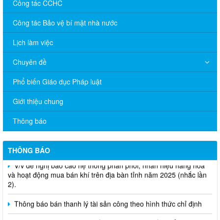
Công tác CCHC
Công tác Bảo vệ bí mật nhà nước
Lịch làm việc
Chuyên đề
Phổ biến Giáo dục Pháp luật
Giới thiệu chung
Thông báo
THÔNG BÁO
V/v đề nghị báo cáo hệ thống phân phối, nhãn hiệu hàng hóa
và hoạt động mua bán khí trên địa bàn tỉnh năm 2025 (nhắc lần
2).
Thông báo bán thanh lý tài sản công theo hình thức chỉ định
Thông báo lựa chọn nhà thầu thực hiện gói thầu: “tổ chức tập