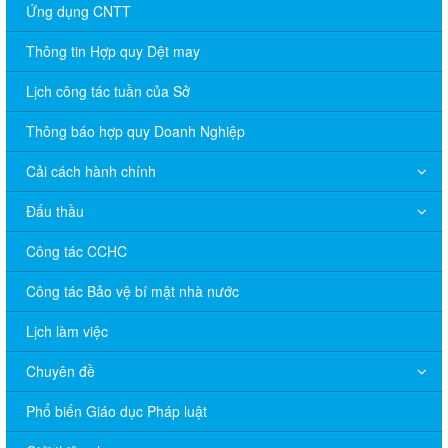
Ứng dụng CNTT
Thông tin Hợp quy Dệt may
Lịch công tác tuần của Sở
Thông báo hợp quy Doanh Nghiệp
Cải cách hành chính
Đấu thầu
Công tác CCHC
Công tác Bảo vệ bí mật nhà nước
Lịch làm việc
Chuyên đề
Phổ biến Giáo dục Pháp luật
V/v đề nghị báo cáo hệ thống phân phối, nhãn hiệu hàng hóa
và hoạt động mua bán khí trên địa bàn tỉnh năm 2025 (nhắc lần