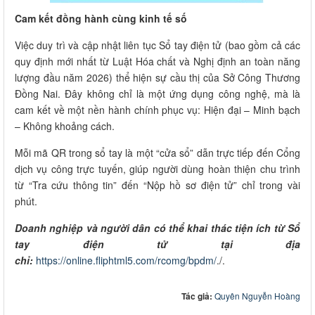
Cam kết đồng hành cùng kinh tế số
Việc duy trì và cập nhật liên tục Sổ tay điện tử (bao gồm cả các
quy định mới nhất từ Luật Hóa chất và Nghị định an toàn năng
lượng đầu năm 2026) thể hiện sự cầu thị của Sở Công Thương
Đồng Nai. Đây không chỉ là một ứng dụng công nghệ, mà là
cam kết về một nền hành chính phục vụ: Hiện đại – Minh bạch
– Không khoảng cách.
Mỗi mã QR trong sổ tay là một “cửa sổ” dẫn trực tiếp đến Cổng
dịch vụ công trực tuyến, giúp người dùng hoàn thiện chu trình
từ “Tra cứu thông tin” đến “Nộp hồ sơ điện tử” chỉ trong vài
phút.
Doanh nghiệp và người dân có thể khai thác tiện ích từ Sổ
tay điện tử tại địa
chỉ:
https://online.fliphtml5.com/rcomg/bpdm/
./.
Tác giả:
Quyên Nguyễn Hoàng