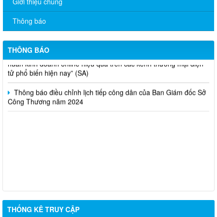
Giới thiệu chung
2).
Thông báo
Thông báo bán thanh lý tài sản công theo hình thức chỉ định
Thông báo lựa chọn nhà thầu thực hiện gói thầu: “tổ chức tập
THÔNG BÁO
huấn kinh doanh online hiệu quả trên các kênh thương mại điện
tử phổ biến hiện nay” (SA)
Thông báo điều chỉnh lịch tiếp công dân của Ban Giám đốc Sở
Công Thương năm 2024
THỐNG KÊ TRUY CẬP