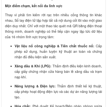
Một điểm chạm, kết nối đa lĩnh vực
Thay vì phải tìm kiếm rời rạc trên nhiều cổng thông tin khác
nhau, Sổ tay điện tử tập hợp tất cả nội dung cốt lõi vào một giao
diện duy nhất. Chỉ với một thao tác quét mã QR bằng điện thoại
thông minh, doanh nghiệp có thể tiếp cận ngay lập tức dữ liệu
của 16 nhóm lĩnh vực trọng tâm:
Vật liệu nổ công nghiệp & Tiền chất thuốc nổ:
Cấp
phép sử dụng, huấn luyện kỹ thuật an toàn và chứng
nhận đủ điều kiện sản xuất.
Xăng dầu & Khí (LPG):
Thẩm định điều kiện kinh doanh,
cấp giấy chứng nhận cửa hàng bán lẻ xăng dầu và trạm
nạp khí.
Năng lượng & Điện lực:
Thẩm định thiết kế kỹ thuật,
cấp phép hoạt động điện lực và các dự án năng lượng tái
tạo.
Hóa chất:
Phê duyệt Kế hoạch/Biện pháp phòng ngừa