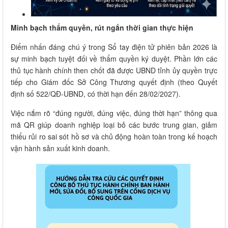
Minh bạch thẩm quyền, rút ngắn thời gian thực hiện
Điểm nhấn đáng chú ý trong Sổ tay điện tử phiên bản 2026 là
sự minh bạch tuyệt đối về thẩm quyền ký duyệt. Phần lớn các
thủ tục hành chính then chốt đã được UBND tỉnh ủy quyền trực
tiếp cho Giám đốc Sở Công Thương quyết định (theo Quyết
định số 522/QĐ-UBND, có thời hạn đến 28/02/2027).
Việc nắm rõ “đúng người, đúng việc, đúng thời hạn” thông qua
mã QR giúp doanh nghiệp loại bỏ các bước trung gian, giảm
thiểu rủi ro sai sót hồ sơ và chủ động hoàn toàn trong kế hoạch
vận hành sản xuất kinh doanh.