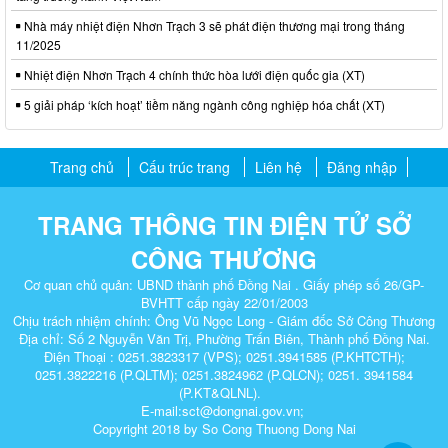
Nhà máy nhiệt điện Nhơn Trạch 3 sẽ phát điện thương mại trong tháng
11/2025
Nhiệt điện Nhơn Trạch 4 chính thức hòa lưới điện quốc gia (XT)
5 giải pháp ‘kích hoạt’ tiềm năng ngành công nghiệp hóa chất (XT)
Trang chủ
Cấu trúc trang
Liên hệ
Đăng nhập
TRANG THÔNG TIN ĐIỆN TỬ SỞ
CÔNG THƯƠNG
Cơ quan chủ quản: UBND thành phố Đồng Nai . Giấy phép số 26/GP-
BVHTT cấp ngày 22/01/2003
Chịu trách nhiệm chính: Ông Vũ Ngọc Long - Giám đốc Sở Công Thương
Địa chỉ: Số 2 Nguyễn Văn Trị, Phường Trấn Biên, Thành phố Đồng Nai.
Điện Thoại : 0251.3823317 (VPS); 0251.3941585 (P.KHTCTH);
0251.3822216 (P.QLTM); 0251.3824962 (P.QLCN); 0251. 3941584
(P.KT&QLNL).
E-mail:sct@dongnai.gov.vn;
Copyright 2018 by So Cong Thuong Dong Nai​