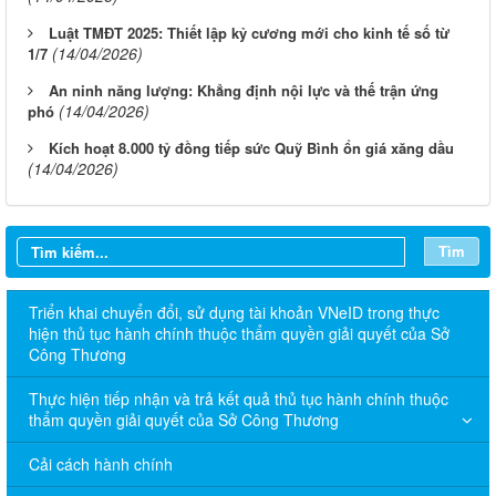
Luật TMĐT 2025: Thiết lập kỷ cương mới cho kinh tế số từ
(14/04/2026)
1/7
An ninh năng lượng: Khẳng định nội lực và thế trận ứng
(14/04/2026)
phó
Kích hoạt 8.000 tỷ đồng tiếp sức Quỹ Bình ổn giá xăng dầu
(14/04/2026)
Tìm
Triển khai chuyển đổi, sử dụng tài khoản VNeID trong thực
hiện thủ tục hành chính thuộc thẩm quyền giải quyết của Sở
Công Thương
Thực hiện tiếp nhận và trả kết quả thủ tục hành chính thuộc
thẩm quyền giải quyết của Sở Công Thương
Cải cách hành chính