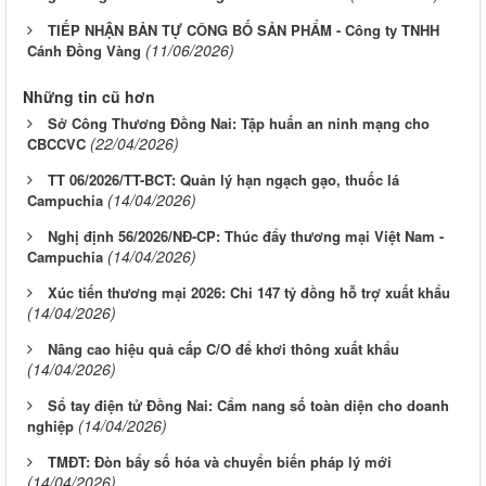
TIẾP NHẬN BẢN TỰ CÔNG BỐ SẢN PHẨM - Công ty TNHH
(11/06/2026)
Cánh Đồng Vàng
Những tin cũ hơn
Sở Công Thương Đồng Nai: Tập huấn an ninh mạng cho
(22/04/2026)
CBCCVC
TT 06/2026/TT-BCT: Quản lý hạn ngạch gạo, thuốc lá
(14/04/2026)
Campuchia
Nghị định 56/2026/NĐ-CP: Thúc đẩy thương mại Việt Nam -
(14/04/2026)
Campuchia
Xúc tiến thương mại 2026: Chi 147 tỷ đồng hỗ trợ xuất khẩu
(14/04/2026)
Nâng cao hiệu quả cấp C/O để khơi thông xuất khẩu
(14/04/2026)
Sổ tay điện tử Đồng Nai: Cẩm nang số toàn diện cho doanh
(14/04/2026)
nghiệp
TMĐT: Đòn bẩy số hóa và chuyển biến pháp lý mới
(14/04/2026)