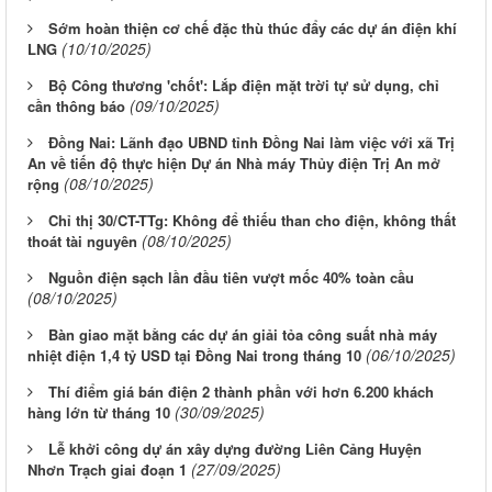
Sớm hoàn thiện cơ chế đặc thù thúc đẩy các dự án điện khí
(10/10/2025)
LNG
Bộ Công thương 'chốt': Lắp điện mặt trời tự sử dụng, chỉ
(09/10/2025)
cần thông báo
Đồng Nai: Lãnh đạo UBND tỉnh Đồng Nai làm việc với xã Trị
An về tiến độ thực hiện Dự án Nhà máy Thủy điện Trị An mở
(08/10/2025)
rộng
Chỉ thị 30/CT-TTg: Không để thiếu than cho điện, không thất
(08/10/2025)
thoát tài nguyên
Nguồn điện sạch lần đầu tiên vượt mốc 40% toàn cầu
(08/10/2025)
Bàn giao mặt bằng các dự án giải tỏa công suất nhà máy
(06/10/2025)
nhiệt điện 1,4 tỷ USD tại Đồng Nai trong tháng 10
Thí điểm giá bán điện 2 thành phần với hơn 6.200 khách
(30/09/2025)
hàng lớn từ tháng 10
Lễ khởi công dự án xây dựng đường Liên Cảng Huyện
(27/09/2025)
Nhơn Trạch giai đoạn 1