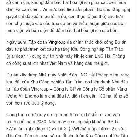
sở đánh giá, không đảm bảo hài hòa lợi ích giữa các bên mua
điện và bán điện . Về mức bao tiêu sản phẩm, Bộ cho rằng nghị
quyết chỉ đề xuất mức tối thiểu, còn thực tế (có thể) cao hơn
còn phụ thuộc vào cấu trúc dự án và thỏa thuận giữa các bên
mua điện và bán điện để đảm bảo hài hòa lợi ích các bên.
Ngày 26/9,
Tập đoàn Vingroup
đã chính thức khởi công Dự án
đầu tư phát triển kết cấu hạ tầng Khu Công nghiệp Tân Trào
(giai đoạn 1) cùng dự án Nhà máy Nhiệt điện LNG Hải Phòng
có công suất lớn nhất Việt Nam và hàng đầu thế giới.
Dự án xây dựng Nhà máy Nhiệt điện LNG Hải Phòng nằm trong
khu đất của Khu Công nghiệp Tân Trào, do Liên danh Nhà đầu
tư Tập đoàn Vingroup – Công ty CP và Công ty Cổ phần Năng
lượng VinEnergo làm chủ đầu tư, diện tích gần 100 ha, tổng số
vốn hơn 178.000 tỷ đồng.
Công trình được xây dựng trong 5 năm, dự kiến đi vào vận
hành cuối năm 2030. Nhà máy sẽ cung cấp khoảng 9,6 tỷ
kWh/năm (giai đoạn 1) và 19,2 tỷ kWh/năm (giai đoạn 2), vừa
đáp ứng điện phục vụ sản xuất cho toàn Khu Công nghiệp Tân