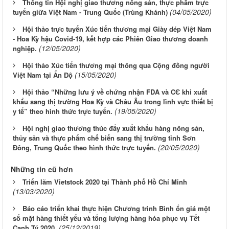
Thông tin Hội nghị giao thương nông sản, thực phẩm trực
(04/05/2020)
tuyến giữa Việt Nam - Trung Quốc (Trùng Khánh)
Hội thảo trực tuyến Xúc tiến thương mại Giày dép Việt Nam
- Hoa Kỳ hậu Covid-19, kết hợp các Phiên Giao thương doanh
(12/05/2020)
nghiệp.
Hội thảo Xúc tiến thương mại thông qua Cộng đồng người
(15/05/2020)
Việt Nam tại Ấn Độ
Hội thảo “Những lưu ý về chứng nhận FDA và CЄ khi xuất
khẩu sang thị trường Hoa Kỳ và Châu Âu trong lĩnh vực thiết bị
(19/05/2020)
y tế” theo hình thức trực tuyến.
Hội nghị giao thương thúc đẩy xuất khẩu hàng nông sản,
thủy sản và thực phẩm chế biến sang thị trường tỉnh Sơn
(20/05/2020)
Đông, Trung Quốc theo hình thức trực tuyến.
Những tin cũ hơn
Triển lãm Vietstock 2020 tại Thành phố Hồ Chí Minh
(13/03/2020)
Báo cáo triển khai thực hiện Chương trình Bình ổn giá một
số mặt hàng thiết yếu và tổng lượng hàng hóa phục vụ Tết
(25/12/2019)
Canh Tý 2020.