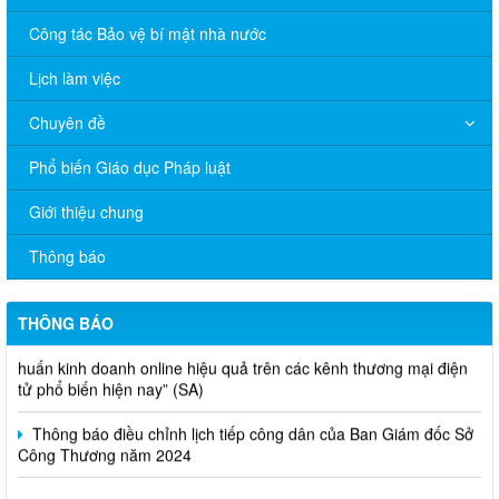
Công tác Bảo vệ bí mật nhà nước
Lịch làm việc
Chuyên đề
Phổ biến Giáo dục Pháp luật
V/v đề nghị báo cáo hệ thống phân phối, nhãn hiệu hàng hóa
Giới thiệu chung
và hoạt động mua bán khí trên địa bàn tỉnh năm 2025 (nhắc lần
2).
Thông báo
Thông báo bán thanh lý tài sản công theo hình thức chỉ định
THÔNG BÁO
Thông báo lựa chọn nhà thầu thực hiện gói thầu: “tổ chức tập
huấn kinh doanh online hiệu quả trên các kênh thương mại điện
tử phổ biến hiện nay” (SA)
Thông báo điều chỉnh lịch tiếp công dân của Ban Giám đốc Sở
Công Thương năm 2024