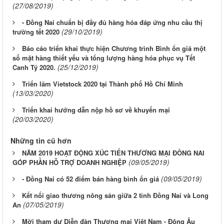
(27/08/2019)
- Đồng Nai chuẩn bị đầy đủ hàng hóa đáp ứng nhu cầu thị
(29/10/2019)
trường tết 2020
Báo cáo triển khai thực hiện Chương trình Bình ổn giá một
số mặt hàng thiết yếu và tổng lượng hàng hóa phục vụ Tết
(25/12/2019)
Canh Tý 2020.
Triển lãm Vietstock 2020 tại Thành phố Hồ Chí Minh
(13/03/2020)
Triển khai hướng dẫn nộp hồ sơ về khuyến mại
(20/03/2020)
Những tin cũ hơn
NĂM 2019 HOẠT ĐỘNG XÚC TIẾN THƯƠNG MẠI ĐỒNG NAI
(09/05/2019)
GÓP PHẦN HỖ TRỢ DOANH NGHIỆP
(09/05/2019)
- Đồng Nai có 52 điểm bán hàng bình ổn giá
Kết nối giao thương nông sản giữa 2 tỉnh Đồng Nai và Long
(07/05/2019)
An
Mời tham dự Diễn đàn Thương mại Việt Nam - Đông Âu