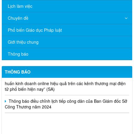
Lịch làm việc
Chuyên đề
Phổ biến Giáo dục Pháp luật
V/v đề nghị báo cáo hệ thống phân phối, nhãn hiệu hàng hóa
Giới thiệu chung
và hoạt động mua bán khí trên địa bàn tỉnh năm 2025 (nhắc lần
2).
Thông báo
Thông báo bán thanh lý tài sản công theo hình thức chỉ định
THÔNG BÁO
Thông báo lựa chọn nhà thầu thực hiện gói thầu: “tổ chức tập
huấn kinh doanh online hiệu quả trên các kênh thương mại điện
tử phổ biến hiện nay” (SA)
Thông báo điều chỉnh lịch tiếp công dân của Ban Giám đốc Sở
Công Thương năm 2024