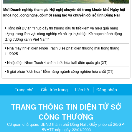
Mời Doanh nghiệp tham gia Hội nghị chuyên đề trong khuôn khổ Ngày hội
khoa học, công nghệ, đổi mới sáng tạo và chuyển đổi số tỉnh Đồng Nai
Tổng kết Dự án “Thúc đẩy thị trường đầu tư tiết kiệm và hiệu quả năng
lượng trong lĩnh vực công nghiệp và hỗ trợ thực hiện Kế hoạch hành động
tăng trưởng xanh Việt Nam”
Nhà máy nhiệt điện Nhơn Trạch 3 sẽ phát điện thương mại trong tháng
11/2025
Nhiệt điện Nhơn Trạch 4 chính thức hòa lưới điện quốc gia (XT)
5 giải pháp ‘kích hoạt’ tiềm năng ngành công nghiệp hóa chất (XT)
Trang chủ
Cấu trúc trang
Liên hệ
Đăng nhập
TRANG THÔNG TIN ĐIỆN TỬ SỞ
CÔNG THƯƠNG
Cơ quan chủ quản: UBND thành phố Đồng Nai . Giấy phép số 26/GP-
BVHTT cấp ngày 22/01/2003