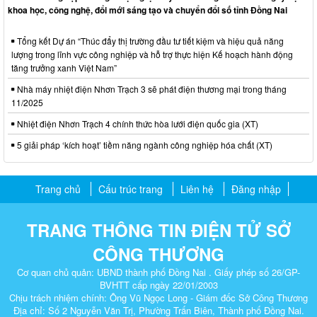
khoa học, công nghệ, đổi mới sáng tạo và chuyển đổi số tỉnh Đồng Nai
Tổng kết Dự án “Thúc đẩy thị trường đầu tư tiết kiệm và hiệu quả năng
lượng trong lĩnh vực công nghiệp và hỗ trợ thực hiện Kế hoạch hành động
tăng trưởng xanh Việt Nam”
Nhà máy nhiệt điện Nhơn Trạch 3 sẽ phát điện thương mại trong tháng
11/2025
Nhiệt điện Nhơn Trạch 4 chính thức hòa lưới điện quốc gia (XT)
5 giải pháp ‘kích hoạt’ tiềm năng ngành công nghiệp hóa chất (XT)
Trang chủ
Cấu trúc trang
Liên hệ
Đăng nhập
TRANG THÔNG TIN ĐIỆN TỬ SỞ
CÔNG THƯƠNG
Cơ quan chủ quản: UBND thành phố Đồng Nai . Giấy phép số 26/GP-
BVHTT cấp ngày 22/01/2003
Chịu trách nhiệm chính: Ông Vũ Ngọc Long - Giám đốc Sở Công Thương
Địa chỉ: Số 2 Nguyễn Văn Trị, Phường Trấn Biên, Thành phố Đồng Nai.