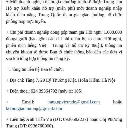
+ Mỗi doanh nghiệp tham gia chương trình sẽ được Trung tâm
Hỗ trợ Xuất khẩu hỗ trợ (
m
iễn phí) mời doanh nghiệp nhập
khẩu tiềm năng Trung Quốc tham gia giao thương, tổ chức
phòng họp trực tuyến.
+ Chi phí doanh nghiệp đóng góp tham gia Hội nghị: 1.000.000
đồng/người
(
bao gồm các chi phí quản lý, tổ chức Hội nghị,
phiên dịch tiếng Việt – Trung và hỗ trợ kỹ thuật)
, thông tin
chuyển khoản sẽ được Ban tổ chức thông báo đến các đơn vị
sau khi tổng hợp thông tin đăng ký.
-
Thông tin liên hệ
Ban tổ chức
:
+
Địa chỉ: Tầng 7, 20 Lý Thường Kiệt, Hoàn Kiếm, Hà Nội
+
Điện thoại: 024 39364792 (máy lẻ: 105)
+
Email:
trangnpvietrade@gmail.com
hoặc
ketnoigiaothuong@gmail.com
+
Liên hệ: Anh Tuấn Vũ (ĐT: 0936582237) hoặc Chị Phương
Trang (ĐT: 0936760000).