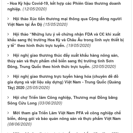
- Hoa Kỳ hậu Covid-19, kết hợp các Phiên Giao thương doanh
(12/05/2020)
nghiệp.
Hội thảo Xúc tiến thương mại thông qua Cộng đồng người
(15/05/2020)
Việt Nam tại Ấn Độ
Hội thảo “Những lưu ý về chứng nhận FDA và CЄ khi xuất
khẩu sang thị trường Hoa Kỳ và Châu Âu trong lĩnh vực thiết bị
(19/05/2020)
y tế” theo hình thức trực tuyến.
Hội nghị giao thương thúc đẩy xuất khẩu hàng nông sản,
thủy sản và thực phẩm chế biến sang thị trường tỉnh Sơn
(20/05/2020)
Đông, Trung Quốc theo hình thức trực tuyến.
Hội nghị giao thương trực tuyến hàng hóa (chuyên đề đồ
gia dụng và vật liệu xây dựng) Việt Nam - Trung Quốc (Quảng
(25/05/2020)
Tây) 2020
Hội chợ Triển lãm Công nghiệp, Thương mại Đồng bằng
(03/06/2020)
Sông Cửu Long
Mời tham gia Triển Lãm Việt Nam PFA về công nghiệp chế
biến, đóng gói và bảo quản nông sản và thực phẩm Việt Nam
(08/06/2020)