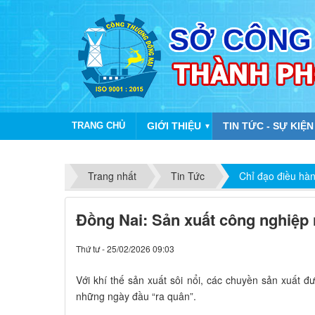
TRANG CHỦ
GIỚI THIỆU
TIN TỨC - SỰ KIỆN
▼
Trang nhất
Tin Tức
Chỉ đạo điều hà
Đồng Nai: Sản xuất công nghiệp
Thứ tư - 25/02/2026 09:03
Với khí thế sản xuất sôi nổi, các chuyền sản xuất đ
những ngày đầu “ra quân”.