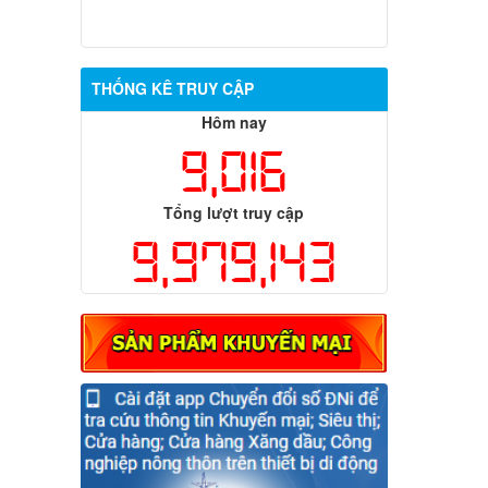
THỐNG KÊ TRUY CẬP
Hôm nay
9,016
Tổng lượt truy cập
9,979,143