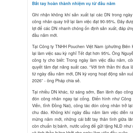
Bắt tay hoàn thành nhiệm vụ từ đầu năm
Ghi nhận không khí sản xuất tại các DN trong ngày 
công nhân quay trở lại làm việc đạt 90-95%. Đây được
lợi để các DN nhanh chóng ổn định sản xuất, đáp ứ
đầu năm mới.
Tại Công ty TNHH Pouchen Việt Nam (phường Biên Hò
lại làm việc sau kỳ nghỉ Tết đạt hơn 95%. Ông Ngu
công ty cho biết: Trong ngày làm việc đầu năm, cô
quyết tâm đạt năng suất cao. “Với tinh thần thi đua
từ ngày đầu năm mới, DN kỳ vọng hoạt động sản xuất
2026” - ông Pháp chia sẻ.
Tại nhiều DN khác, từ sáng sớm, Ban lãnh đạo côn
đón công nhân ngay tại cổng. Điển hình như Công
Viễn, tỉnh Đồng Nai), công tác đón công nhân trở lạ
chu đáo. Không khí ngày đầu năm làm việc diễn ra
mừng năm mới, những cái bắt tay thân tình giữa l
còn chuẩn bị bánh, nước uống để gửi tặng NLĐ như m
và tinh thần hứng khởi cho ngày làm việc đầu xuân.