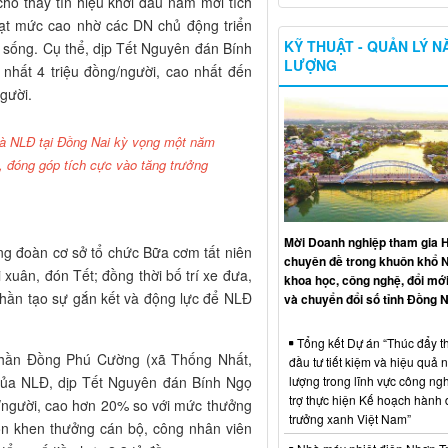
 cho thấy tín hiệu khởi đầu năm mới tích
 đạt mức cao nhờ các DN chủ động triển
KỸ THUẬT - QUẢN LÝ 
i sống. Cụ thể, dịp Tết Nguyên đán Bính
LƯỢNG
hất 4 triệu đồng/người, cao nhất đến
gười.
 và NLĐ tại Đồng Nai kỳ vọng một năm
i, đóng góp tích cực vào tăng trưởng
Mời Doanh nghiệp tham gia H
ng đoàn cơ sở tổ chức Bữa cơm tất niên
chuyên đề trong khuôn khổ 
 xuân, đón Tết; đồng thời bố trí xe đưa,
khoa học, công nghệ, đổi mới
phần tạo sự gắn kết và động lực để NLĐ
và chuyển đổi số tỉnh Đồng N
Tổng kết Dự án “Thúc đẩy th
hần Đồng Phú Cường (xã Thống Nhất,
đầu tư tiết kiệm và hiệu quả 
lượng trong lĩnh vực công ng
 của NLĐ, dịp Tết Nguyên đán Bính Ngọ
trợ thực hiện Kế hoạch hành
/người, cao hơn 20% so với mức thưởng
trưởng xanh Việt Nam”
n khen thưởng cán bộ, công nhân viên