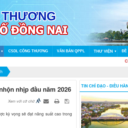
CSDL CÔNG THƯƠNG
VĂN BẢN QPPL
THƯ VIỆN
ĐỀ 
▼
▼
Chào mừng 
nh
TIN CHỈ ĐẠO - ĐIỀU HÀ
 nhộn nhịp đầu năm 2026
Xem với cỡ chữ
ược kỳ vọng sẽ đạt năng suất cao trong