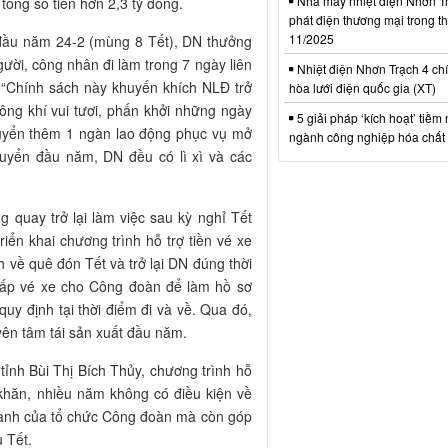
Nhà máy nhiệt điện Nhơn Tr
tổng số tiền hơn 2,3 tỷ đồng.
phát điện thương mại trong t
11/2025
đầu năm 24-2 (mùng 8 Tết), DN thưởng
ời, công nhân đi làm trong 7 ngày liên
Nhiệt điện Nhơn Trạch 4 chí
. “Chính sách này khuyến khích NLĐ trở
hòa lưới điện quốc gia (XT)
hông khí vui tươi, phấn khởi những ngày
5 giải pháp ‘kích hoạt’ tiềm
uyển thêm 1 ngàn lao động phục vụ mở
ngành công nghiệp hóa chất 
uyển đầu năm, DN đều có lì xì và các
 quay trở lại làm việc sau kỳ nghỉ Tết
ển khai chương trình hỗ trợ tiền vé xe
 về quê đón Tết và trở lại DN đúng thời
g cấp vé xe cho Công đoàn để làm hồ sơ
quy định tại thời điểm đi và về. Qua đó,
yên tâm tái sản xuất đầu năm.
ỉnh Bùi Thị Bích Thủy, chương trình hỗ
 khăn, nhiều năm không có điều kiện về
hành của tổ chức Công đoàn mà còn góp
 Tết.