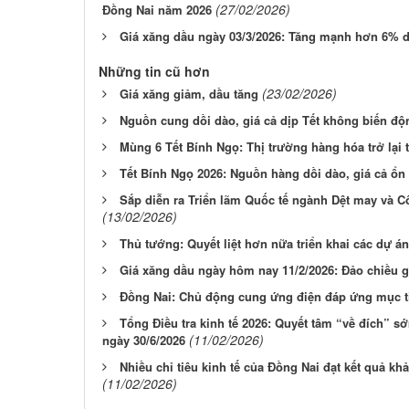
(27/02/2026)
Đồng Nai năm 2026
Giá xăng dầu ngày 03/3/2026: Tăng mạnh hơn 6% d
Những tin cũ hơn
(23/02/2026)
Giá xăng giảm, dầu tăng
Nguồn cung dồi dào, giá cả dịp Tết không biến độ
Mùng 6 Tết Bính Ngọ: Thị trường hàng hóa trở lại 
Tết Bính Ngọ 2026: Nguồn hàng dồi dào, giá cả ổn
Sắp diễn ra Triển lãm Quốc tế ngành Dệt may và C
(13/02/2026)
Thủ tướng: Quyết liệt hơn nữa triển khai các dự á
Giá xăng dầu ngày hôm nay 11/2/2026: Đảo chiều 
Đồng Nai: Chủ động cung ứng điện đáp ứng mục ti
Tổng Điều tra kinh tế 2026: Quyết tâm “về đích” s
(11/02/2026)
ngày 30/6/2026
Nhiều chỉ tiêu kinh tế của Đồng Nai đạt kết quả k
(11/02/2026)