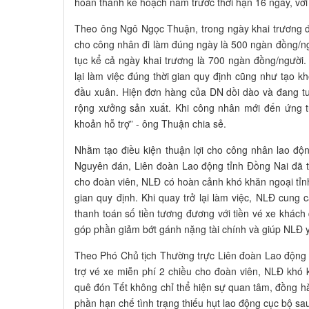
hoàn thành kế hoạch năm trước thời hạn 16 ngày, với 
Theo ông Ngô Ngọc Thuận, trong ngày khai trương 
cho công nhân đi làm đúng ngày là 500 ngàn đồng/ngư
tục kể cả ngày khai trương là 700 ngàn đồng/người
lại làm việc đúng thời gian quy định cũng như tạo k
đầu xuân. Hiện đơn hàng của DN dồi dào và đang t
rộng xưởng sản xuất. Khi công nhân mới đến ứng t
khoản hỗ trợ” - ông Thuận chia sẻ.
Nhằm tạo điều kiện thuận lợi cho công nhân lao động
Nguyên đán, Liên đoàn Lao động tỉnh Đồng Nai đã tri
cho đoàn viên, NLĐ có hoàn cảnh khó khăn ngoại tỉnh
gian quy định. Khi quay trở lại làm việc, NLĐ cun
thanh toán số tiền tương đương với tiền vé xe khách 
góp phần giảm bớt gánh nặng tài chính và giúp NLĐ 
Theo Phó Chủ tịch Thường trực Liên đoàn Lao động t
trợ vé xe miễn phí 2 chiều cho đoàn viên, NLĐ khó
quê đón Tết không chỉ thể hiện sự quan tâm, đồng 
phần hạn chế tình trạng thiếu hụt lao động cục bộ sau