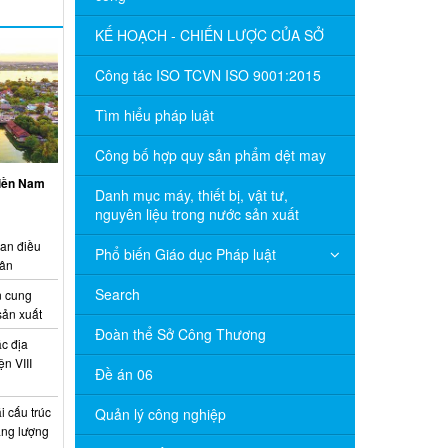
KẾ HOẠCH - CHIẾN LƯỢC CỦA SỞ
Công tác ISO TCVN ISO 9001:2015
Tìm hiểu pháp luật
Công bố hợp quy sản phẩm dệt may
miền Nam
Danh mục máy, thiết bị, vật tư,
nguyên liệu trong nước sản xuất
ian điều
Phổ biến Giáo dục Pháp luật
uân
Search
 cung
sản xuất
Đoàn thể Sở Công Thương
c địa
n VIII
Đề án 06
 cấu trúc
Quản lý công nghiệp
năng lượng