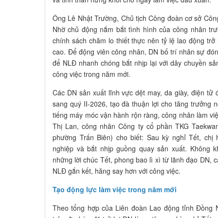
Ông Lê Nhật Trường, Chủ tịch Công đoàn cơ sở Côn
Nhờ chủ động nắm bắt tình hình của công nhân trướ
chính sách chăm lo thiết thực nên tỷ lệ lao động trở 
cao. Để động viên công nhân, DN bố trí nhân sự đón
để NLĐ nhanh chóng bắt nhịp lại với dây chuyền sả
công việc trong năm mới.
Các DN sản xuất lĩnh vực dệt may, da giày, điện tử 
sang quý II-2026, tạo đà thuận lợi cho tăng trưởng
tiếng máy móc vận hành rộn ràng, công nhân làm việ
Thị Lan, công nhân Công ty cổ phần TKG Taekwan
phường Trấn Biên) cho biết: Sau kỳ nghỉ Tết, chị 
nghiệp và bắt nhịp guồng quay sản xuất. Không k
những lời chúc Tết, phong bao lì xì từ lãnh đạo DN,
NLĐ gắn kết, hăng say hơn với công việc.
Tạo động lực làm việc trong năm mới
Theo tổng hợp của Liên đoàn Lao động tỉnh Đồng 