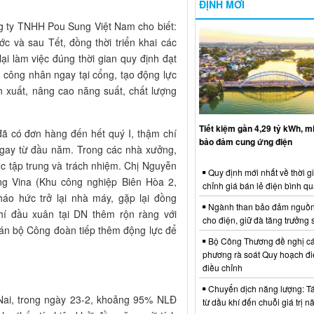
ĐỊNH MỚI
g ty TNHH Pou Sung Việt Nam cho biết:
c và sau Tết, đồng thời triển khai các
lại làm việc đúng thời gian quy định đạt
 công nhân ngay tại cổng, tạo động lực
n xuất, nâng cao năng suất, chất lượng
Tiết kiệm gần 4,29 tỷ kWh, 
đã có đơn hàng đến hết quý I, thậm chí
bảo đảm cung ứng điện
 ngay từ đầu năm. Trong các nhà xưởng,
c tập trung và trách nhiệm. Chị Nguyễn
Quy định mới nhất về thời g
g Vina (Khu công nghiệp Biên Hòa 2,
chỉnh giá bán lẻ điện bình q
háo hức trở lại nhà máy, gặp lại đồng
Ngành than bảo đảm nguồn
hí đầu xuân tại DN thêm rộn ràng với
cho điện, giữ đà tăng trưởng 
 cán bộ Công đoàn tiếp thêm động lực để
Bộ Công Thương đề nghị cá
phương rà soát Quy hoạch điệ
điều chỉnh
Chuyển dịch năng lượng: Tái
Nai, trong ngày 23-2, khoảng 95% NLĐ
từ dầu khí đến chuỗi giá trị 