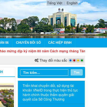
Tiếng Việt
English
ÁN 06
CHUYỂN ĐỔI SỐ
CÁC HIỆP ĐỊNH
dịp kỷ niệm 80 năm Cách mạng tháng Tám và Quốc khánh 2/9
Thay đổi màu sắc
NH
Tìm
Triển khai chuyển đổi, sử dụng tài
khoản VNeID trong thực hiện thủ tục
hành chính thuộc thẩm quyền giải
quyết của Sở Công Thương