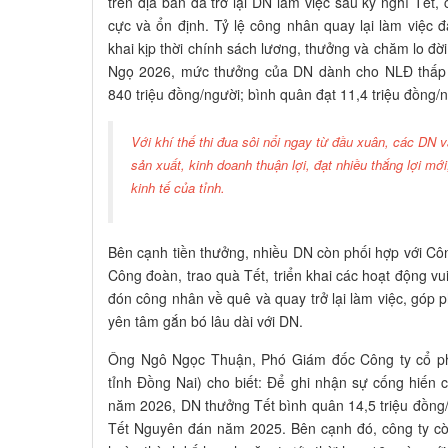
trên địa bàn đã trở lại DN làm việc sau kỳ nghỉ Tết,
cực và ổn định. Tỷ lệ công nhân quay lại làm việc
khai kịp thời chính sách lương, thưởng và chăm lo đờ
Ngọ 2026, mức thưởng của DN dành cho NLĐ thấp n
840 triệu đồng/người; bình quân đạt 11,4 triệu đồng/n
Với khí thế thi đua sôi nổi ngay từ đầu xuân, các DN
sản xuất, kinh doanh thuận lợi, đạt nhiều thắng lợi mớ
kinh tế của tỉnh.
Bên cạnh tiền thưởng, nhiều DN còn phối hợp với Cô
Công đoàn, trao quà Tết, triển khai các hoạt động vui
đón công nhân về quê và quay trở lại làm việc, góp 
yên tâm gắn bó lâu dài với DN.
Ông Ngô Ngọc Thuận, Phó Giám đốc Công ty cổ p
tỉnh Đồng Nai) cho biết: Để ghi nhận sự cống hiến
năm 2026, DN thưởng Tết bình quân 14,5 triệu đồng
Tết Nguyên đán năm 2025. Bên cạnh đó, công ty cò