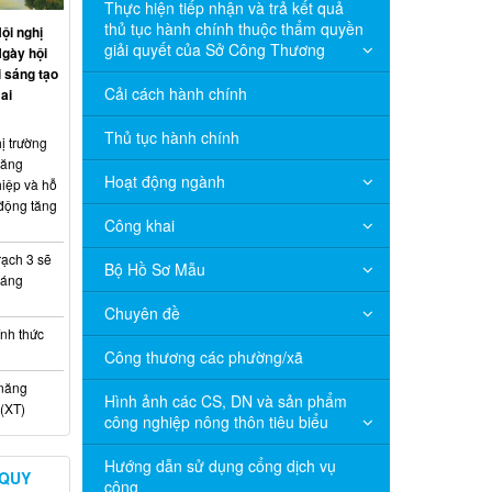
Thực hiện tiếp nhận và trả kết quả
thủ tục hành chính thuộc thẩm quyền
ội nghị
giải quyết của Sở Công Thương
Ngày hội
 sáng tạo
Cải cách hành chính
ai
Thủ tục hành chính
ị trường
năng
Hoạt động ngành
hiệp và hỗ
 động tăng
Công khai
ạch 3 sẽ
Bộ Hồ Sơ Mẫu
háng
Chuyên đề
nh thức
Công thương các phường/xã
 năng
Hình ảnh các CS, DN và sản phẩm
(XT)
công nghiệp nông thôn tiêu biểu
Hướng dẫn sử dụng cổng dịch vụ
 QUY
công