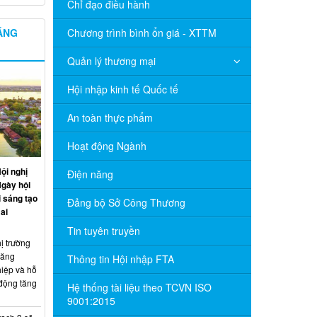
Chỉ đạo điều hành
NĂNG
Chương trình bình ổn giá - XTTM
Quản lý thương mại
Hội nhập kinh tế Quốc tế
An toàn thực phẩm
Hoạt động Ngành
ội nghị
Điện năng
Ngày hội
 sáng tạo
Đảng bộ Sở Công Thương
ai
Tin tuyên truyền
ị trường
năng
Thông tin Hội nhập FTA
hiệp và hỗ
 động tăng
Hệ thống tài liệu theo TCVN ISO
9001:2015