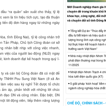
Mời Doanh nghiệp tham gia H
chuyên đề trong khuôn khổ 
đầu “ra quân” sản xuất cho thấy, tỷ lệ
khoa học, công nghệ, đổi mới
 xem là tín hiệu tích cực, tạo đà thuận
và chuyển đổi số tỉnh Đồng N
ng tiến độ đơn hàng ngay từ những ngày
Tổng kết Dự án “Thúc đẩy th
đầu tư tiết kiệm và hiệu quả 
a, tỉnh Đồng Nai), tỷ lệ công nhân trở
lượng trong lĩnh vực công ng
yễn Tấn Pháp, Chủ tịch Công đoàn cơ sở
trợ thực hiện Kế hoạch hành
ng nhân bắt nhịp với công việc nhanh,
trưởng xanh Việt Nam”
 làm việc của người lao động (NLĐ) ngay
Nhà máy nhiệt điện Nhơn Tr
, kinh doanh đạt kế hoạch trong quý I-
phát điện thương mại trong t
11/2025
Nhiệt điện Nhơn Trạch 4 chí
g ty và cán bộ Công đoàn đã có mặt để
hòa lưới điện quốc gia (XT)
 ty TNHH Pou Sung Việt Nam (ở xã An
5 giải pháp ‘kích hoạt’ tiềm
i làm việc sau kỳ nghỉ Tết được tổ chức
ngành công nghiệp hóa chất 
 ấm áp, phấn khởi với những lời chúc
ãnh đạo DN và công nhân. Đặc biệt, DN
ột lời động viên, tiếp thêm năng lượng
CHẾ ĐỘ, CHÍNH SÁCH -