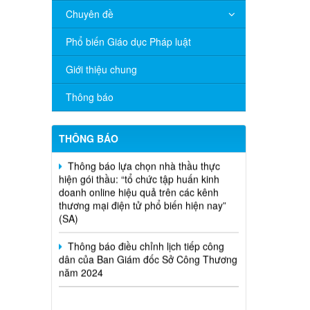
Chuyên đề
V/v đề nghị báo cáo hệ thống phân
Phổ biến Giáo dục Pháp luật
phối, nhãn hiệu hàng hóa và hoạt động
mua bán khí trên địa bàn tỉnh năm 2025
Giới thiệu chung
(nhắc lần 2).
Thông báo
Thông báo bán thanh lý tài sản công
theo hình thức chỉ định
THÔNG BÁO
Thông báo lựa chọn nhà thầu thực
hiện gói thầu: “tổ chức tập huấn kinh
doanh online hiệu quả trên các kênh
thương mại điện tử phổ biến hiện nay”
(SA)
Thông báo điều chỉnh lịch tiếp công
dân của Ban Giám đốc Sở Công Thương
năm 2024