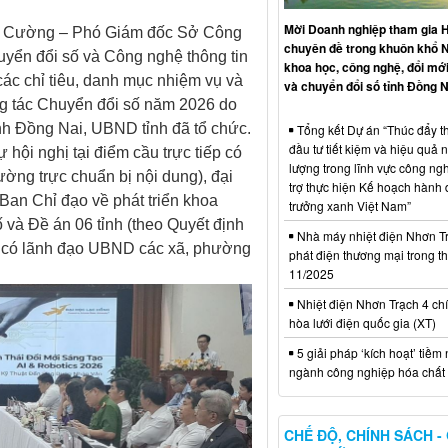
Mời Doanh nghiệp tham gia H
n Cường – Phó Giám đốc Sở Công
chuyên đề trong khuôn khổ 
yển đổi số và Công nghệ thông tin
khoa học, công nghệ, đổi mới
các chỉ tiêu, danh mục nhiệm vụ và
và chuyển đổi số tỉnh Đồng N
ng tác Chuyển đổi số năm 2026 do
ỉnh Đồng Nai, UBND tỉnh đã tổ chức.
Tổng kết Dự án “Thúc đẩy th
đầu tư tiết kiệm và hiệu quả 
 hội nghị tại điểm cầu trực tiếp có
lượng trong lĩnh vực công ng
ờng trực chuẩn bị nội dung), đại
trợ thực hiện Kế hoạch hành
 Ban Chỉ đạo về phát triển khoa
trưởng xanh Việt Nam”
 và Đề án 06 tỉnh (theo Quyết định
Nhà máy nhiệt điện Nhơn Tr
n có lãnh đạo UBND các xã, phường
phát điện thương mại trong t
11/2025
Nhiệt điện Nhơn Trạch 4 chí
hòa lưới điện quốc gia (XT)
5 giải pháp ‘kích hoạt’ tiềm
ngành công nghiệp hóa chất 
CHẾ ĐỘ, CHÍNH SÁCH -