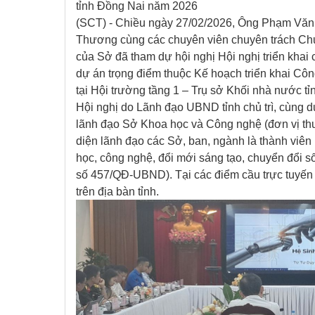
tỉnh Đồng Nai năm 2026
(SCT) - Chiều ngày 27/02/2026, Ông Phạm Vă
Thương cùng các chuyên viên chuyên trách Chu
của Sở đã tham dự hội nghị Hội nghị triển khai 
dự án trọng điểm thuộc Kế hoạch triển khai Cô
tại Hội trường tầng 1 – Trụ sở Khối nhà nước t
Hội nghị do Lãnh đạo UBND tỉnh chủ trì, cùng dự
lãnh đạo Sở Khoa học và Công nghệ (đơn vị thư
diện lãnh đạo các Sở, ban, ngành là thành viên
học, công nghệ, đổi mới sáng tạo, chuyển đổi số
số 457/QĐ-UBND). Tại các điểm cầu trực tuyế
trên địa bàn tỉnh.