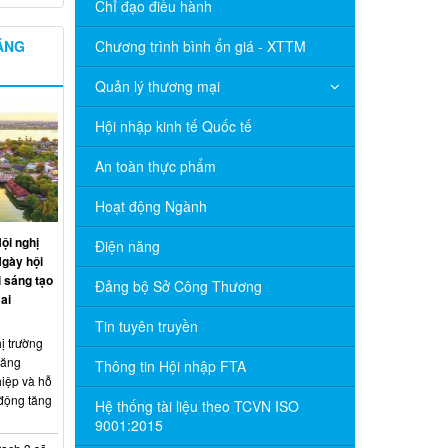
Chỉ đạo điều hành
NĂNG
Chương trình bình ổn giá - XTTM
Quản lý thương mại
Hội nhập kinh tế Quốc tế
An toàn thực phẩm
Hoạt động Ngành
ội nghị
Điện năng
Ngày hội
 sáng tạo
Đảng bộ Sở Công Thương
ai
Tin tuyên truyền
ị trường
năng
Thông tin Hội nhập FTA
hiệp và hỗ
 động tăng
Hệ thống tài liệu theo TCVN ISO
9001:2015