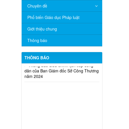
Thông báo bán thanh lý tài sản công
Chuyên đề
theo hình thức chỉ định
Phổ biến Giáo dục Pháp luật
Thông báo lựa chọn nhà thầu thực
hiện gói thầu: “tổ chức tập huấn kinh
Giới thiệu chung
doanh online hiệu quả trên các kênh
thương mại điện tử phổ biến hiện nay”
Thông báo
(SA)
Thông báo điều chỉnh lịch tiếp công
THÔNG BÁO
dân của Ban Giám đốc Sở Công Thương
năm 2024