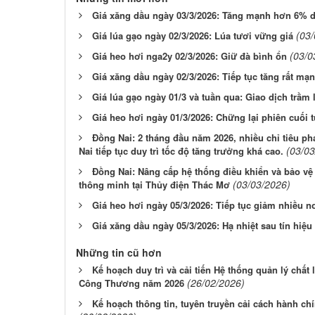
Giá xăng dầu ngày 03/3/2026: Tăng mạnh hơn 6% d
(03
Giá lúa gạo ngày 02/3/2026: Lúa tươi vững giá
(03/0
Giá heo hơi nga2y 02/3/2026: Giữ đà bình ổn
Giá xăng dầu ngày 02/3/2026: Tiếp tục tăng rất mạ
Giá lúa gạo ngày 01/3 và tuần qua: Giao dịch trầm 
Giá heo hơi ngày 01/3/2026: Chững lại phiên cuối 
Đồng Nai: 2 tháng đầu năm 2026, nhiều chỉ tiêu phát
(03/03
Nai tiếp tục duy trì tốc độ tăng trưởng khá cao.
Đồng Nai: Nâng cấp hệ thống điều khiển và bảo v
(03/03/2026)
thông minh tại Thủy điện Thác Mơ
Giá heo hơi ngày 05/3/2026: Tiếp tục giảm nhiều n
Giá xăng dầu ngày 05/3/2026: Hạ nhiệt sau tín hiệ
Những tin cũ hơn
Kế hoạch duy trì và cải tiến Hệ thống quản lý chấ
(26/02/2026)
Công Thương năm 2026
Kế hoạch thông tin, tuyên truyền cải cách hành 