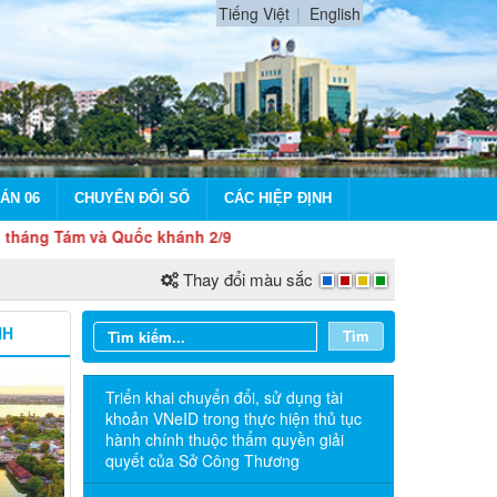
Tiếng Việt
English
ÁN 06
CHUYỂN ĐỔI SỐ
CÁC HIỆP ĐỊNH
 và Quốc khánh 2/9
Thay đổi màu sắc
NH
Tìm
Triển khai chuyển đổi, sử dụng tài
khoản VNeID trong thực hiện thủ tục
hành chính thuộc thẩm quyền giải
quyết của Sở Công Thương