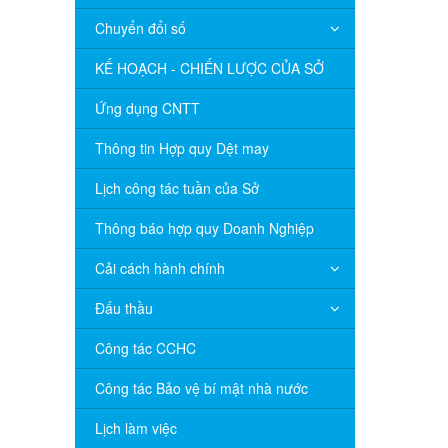
Chuyển đổi số
KẾ HOẠCH - CHIẾN LƯỢC CỦA SỞ
Ứng dụng CNTT
Thông tin Hợp quy Dệt may
Lịch công tác tuần của Sở
Thông báo hợp quy Doanh Nghiệp
Cải cách hành chính
Đấu thầu
Công tác CCHC
V/v đề nghị báo cáo hệ thống phân
Công tác Bảo vệ bí mật nhà nước
phối, nhãn hiệu hàng hóa và hoạt động
mua bán khí trên địa bàn tỉnh năm 2025
(nhắc lần 2).
Lịch làm việc