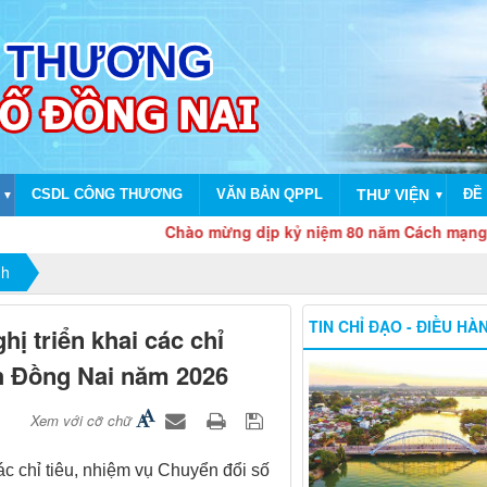
CSDL CÔNG THƯƠNG
VĂN BẢN QPPL
THƯ VIỆN
ĐỀ 
▼
▼
Chào mừng dịp kỷ niệm 80 năm Cách mạng tháng Tám
nh
TIN CHỈ ĐẠO - ĐIỀU HÀ
 triển khai các chỉ
nh Đồng Nai năm 2026
Xem với cỡ chữ
c chỉ tiêu, nhiệm vụ Chuyển đổi số