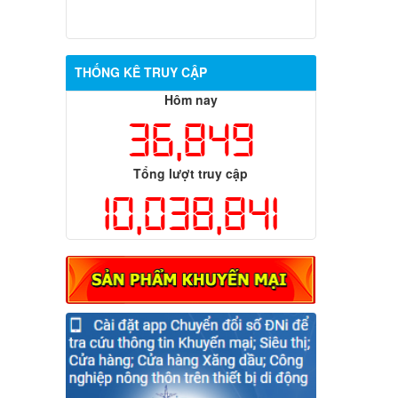
THỐNG KÊ TRUY CẬP
Hôm nay
36,849
Tổng lượt truy cập
10,038,841