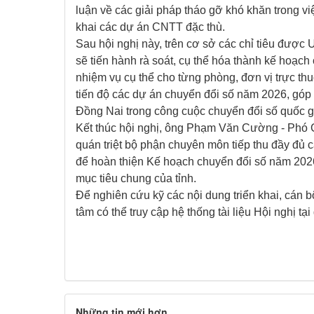
luận về các giải pháp tháo gỡ khó khăn trong việc
khai các dự án CNTT đặc thù.
Sau hội nghị này, trên cơ sở các chỉ tiêu đượ
sẽ tiến hành rà soát, cụ thể hóa thành kế hoạch
nhiệm vụ cụ thể cho từng phòng, đơn vị trực 
tiến độ các dự án chuyển đổi số năm 2026, góp 
Đồng Nai trong công cuộc chuyển đổi số quốc g
Kết thúc hội nghị, ông Phạm Văn Cường - Ph
quán triệt bộ phận chuyên môn tiếp thu đầy đủ c
để hoàn thiện Kế hoạch chuyển đổi số năm 202
mục tiêu chung của tỉnh.
Để nghiên cứu kỹ các nội dung triển khai, cán 
tâm có thể truy cập hệ thống tài liệu Hội nghị t
Những tin mới hơn