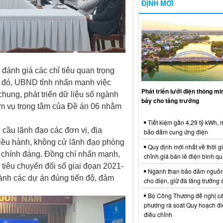
ĐỊNH MỚI
, đánh giá các chỉ tiêu quan trọng
 đó, UBND tỉnh nhấn mạnh việc
Phát triển lưới điện thông m
hung, phát triển dữ liệu số ngành
bẩy cho tăng trưởng
ệm vụ trọng tâm của Đề án 06 nhằm
Tiết kiệm gần 4,29 tỷ kWh,
u cầu lãnh đạo các đơn vị, địa
bảo đảm cung ứng điện
 điều hành, không cử lãnh đạo phòng
Quy định mới nhất về thời g
o chính đáng. Đồng chí nhấn mạnh,
chỉnh giá bán lẻ điện bình q
tiêu chuyển đổi số giai đoạn 2021-
Ngành than bảo đảm nguồn
hành các dự án đúng tiến độ, đảm
cho điện, giữ đà tăng trưởng 
Bộ Công Thương đề nghị cá
phương rà soát Quy hoạch điệ
điều chỉnh