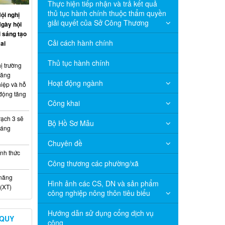
Thực hiện tiếp nhận và trả kết quả
thủ tục hành chính thuộc thẩm quyền
ội nghị
giải quyết của Sở Công Thương
Ngày hội
 sáng tạo
Cải cách hành chính
ai
Thủ tục hành chính
ị trường
năng
Hoạt động ngành
hiệp và hỗ
 động tăng
Công khai
ạch 3 sẽ
Bộ Hồ Sơ Mẫu
háng
Chuyên đề
nh thức
Công thương các phường/xã
 năng
Hình ảnh các CS, DN và sản phẩm
(XT)
công nghiệp nông thôn tiêu biểu
Hướng dẫn sử dụng cổng dịch vụ
 QUY
công