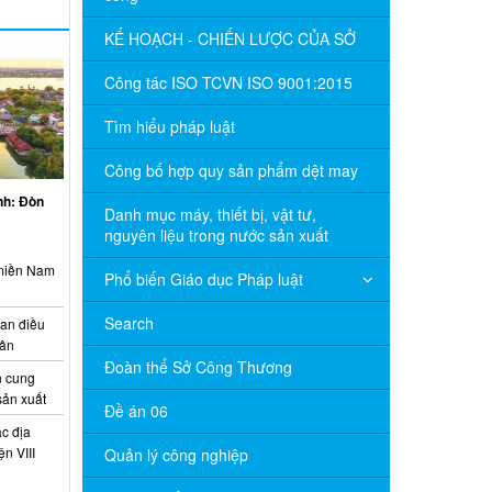
KẾ HOẠCH - CHIẾN LƯỢC CỦA SỞ
Công tác ISO TCVN ISO 9001:2015
Tìm hiểu pháp luật
Công bố hợp quy sản phẩm dệt may
inh: Đòn
Danh mục máy, thiết bị, vật tư,
nguyên liệu trong nước sản xuất
 miền Nam
Phổ biến Giáo dục Pháp luật
Search
ian điều
uân
Đoàn thể Sở Công Thương
 cung
sản xuất
Đề án 06
c địa
n VIII
Quản lý công nghiệp