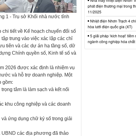
Nhà máy nhiệt điện Nhơn Tr
phát điện thương mại trong t
11/2025
ng 1 - Trụ sở Khối nhà nước tỉnh
Nhiệt điện Nhơn Trạch 4 chí
hòa lưới điện quốc gia (XT)
 chi tiết về Kế hoạch chuyển đổi số
5 giải pháp ‘kích hoạt’ tiềm
tập trung vào việc xác lập các chỉ
ngành công nghiệp hóa chất 
ưu tiên và các dự án hạ tầng số, dữ
 dựng Chính quyền số, Kinh tế số và
m 2026 được xác định là nhiệm vụ
nước và hỗ trợ doanh nghiệp. Một
o gồm:
 trọng tâm là làm sạch và kết nối
các khu công nghiệp và các doanh
h và ứng dụng chữ ký số trong giải
 và UBND các địa phương đã thảo