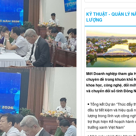
KỸ THUẬT - QUẢN LÝ 
LƯỢNG
Mời Doanh nghiệp tham gia H
chuyên đề trong khuôn khổ 
khoa học, công nghệ, đổi mới
và chuyển đổi số tỉnh Đồng N
Tổng kết Dự án “Thúc đẩy th
đầu tư tiết kiệm và hiệu quả 
lượng trong lĩnh vực công ng
trợ thực hiện Kế hoạch hành
trưởng xanh Việt Nam”