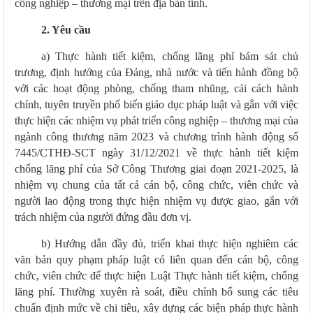
công nghiệp – thương mại trên địa bàn tỉnh.
2. Yêu cầu
a
)
Thực hành tiết kiệm, chống lãng phí bám sát chủ
trương, định hướng của Đảng, nhà nước và tiến hành đồng bộ
với các hoạt động phòng, chống tham nhũng, cải cách hành
chính, tuyên truyền phổ biến giáo dục pháp luật và gắn với việc
thực hiện các nhiệm vụ phát triển
công nghiệp – thương mại của
ngành công thương năm 2023
và chương trình hành động số
7445/CTHĐ-SCT ngày 31/12/2021 về thực hành tiết kiệm
chống lãng phí của Sở Công Thương giai đoạn 2021-2025, là
nhiệm vụ chung của tất cả cán bộ, công chức, viên chức và
người lao động trong thực hiện nhiệm vụ được giao, gắn với
trách nhiệm của người đứng đầu đơn vị.
b
)
Hướng dẫn đầy đủ, triển khai thực
hiện nghiêm
các
văn bản quy phạm pháp luật có liên quan đến cán bộ, công
chức, viên chức để thực hiện Luật Thực hành tiết kiệm, chống
lãng phí
.
Thường xuyên rà soát, điều chỉnh bổ sung các tiêu
chuẩn định mức về chi tiêu, xây dựng các biện pháp thực hành