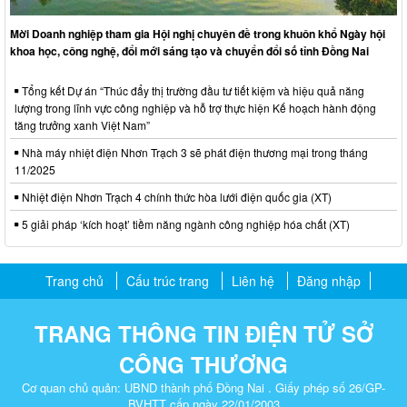
Mời Doanh nghiệp tham gia Hội nghị chuyên đề trong khuôn khổ Ngày hội
khoa học, công nghệ, đổi mới sáng tạo và chuyển đổi số tỉnh Đồng Nai
Tổng kết Dự án “Thúc đẩy thị trường đầu tư tiết kiệm và hiệu quả năng
lượng trong lĩnh vực công nghiệp và hỗ trợ thực hiện Kế hoạch hành động
tăng trưởng xanh Việt Nam”
Nhà máy nhiệt điện Nhơn Trạch 3 sẽ phát điện thương mại trong tháng
11/2025
Nhiệt điện Nhơn Trạch 4 chính thức hòa lưới điện quốc gia (XT)
5 giải pháp ‘kích hoạt’ tiềm năng ngành công nghiệp hóa chất (XT)
Trang chủ
Cấu trúc trang
Liên hệ
Đăng nhập
TRANG THÔNG TIN ĐIỆN TỬ SỞ
CÔNG THƯƠNG
Cơ quan chủ quản: UBND thành phố Đồng Nai . Giấy phép số 26/GP-
BVHTT cấp ngày 22/01/2003