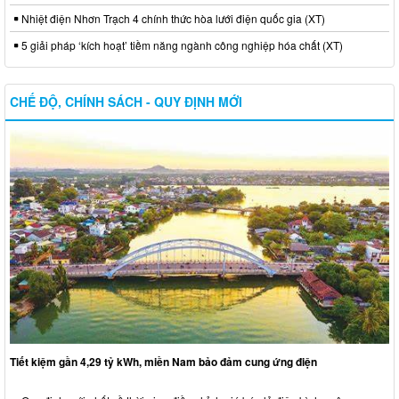
Nhiệt điện Nhơn Trạch 4 chính thức hòa lưới điện quốc gia (XT)
5 giải pháp ‘kích hoạt’ tiềm năng ngành công nghiệp hóa chất (XT)
CHẾ ĐỘ, CHÍNH SÁCH - QUY ĐỊNH MỚI
Tiết kiệm gần 4,29 tỷ kWh, miền Nam bảo đảm cung ứng điện