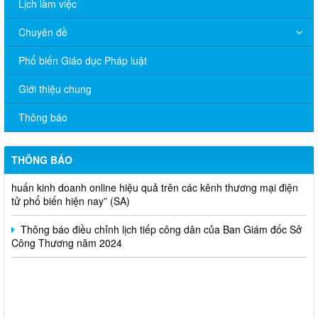
Lịch làm việc
Chuyên đề
Phổ biến Giáo dục Pháp luật
V/v đề nghị báo cáo hệ thống phân phối, nhãn hiệu hàng hóa
Giới thiệu chung
và hoạt động mua bán khí trên địa bàn tỉnh năm 2025 (nhắc lần
2).
Thông báo
Thông báo bán thanh lý tài sản công theo hình thức chỉ định
THÔNG BÁO
Thông báo lựa chọn nhà thầu thực hiện gói thầu: “tổ chức tập
huấn kinh doanh online hiệu quả trên các kênh thương mại điện
tử phổ biến hiện nay” (SA)
Thông báo điều chỉnh lịch tiếp công dân của Ban Giám đốc Sở
Công Thương năm 2024