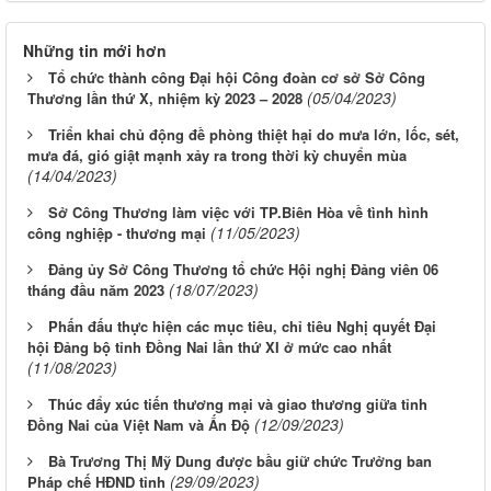
Những tin mới hơn
Tổ chức thành công Đại hội Công đoàn cơ sở Sở Công
(05/04/2023)
Thương lần thứ X, nhiệm kỳ 2023 – 2028
Triển khai chủ động đề phòng thiệt hại do mưa lớn, lốc, sét,
mưa đá, gió giật mạnh xảy ra trong thời kỳ chuyển mùa
(14/04/2023)
Sở Công Thương làm việc với TP.Biên Hòa về tình hình
(11/05/2023)
công nghiệp - thương mại
Đảng ủy Sở Công Thương tổ chức Hội nghị Đảng viên 06
(18/07/2023)
tháng đầu năm 2023
Phấn đấu thực hiện các mục tiêu, chỉ tiêu Nghị quyết Đại
hội Đảng bộ tỉnh Đồng Nai lần thứ XI ở mức cao nhất
(11/08/2023)
Thúc đẩy xúc tiến thương mại và giao thương giữa tỉnh
(12/09/2023)
Đồng Nai của Việt Nam và Ấn Độ
Bà Trương Thị Mỹ Dung được bầu giữ chức Trưởng ban
(29/09/2023)
Pháp chế HĐND tỉnh