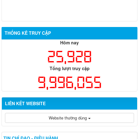
THỐNG KÊ TRUY CẬP
Hôm nay
25,928
Tổng lượt truy cập
9,996,055
LIÊN KẾT WEBSITE
Website thường dùng
TIN CHỈ ĐẠO - ĐIỀU HÀNH