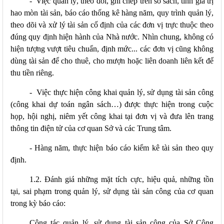
-
Việc quản lý, theo dõi, ghi chép trên sổ sách, tính giá trị
hao mòn tài sản, báo cáo thống kê hàng năm, quy trình quản lý,
theo dõi và xử lý tài sản cố định của các đơn vị trực thuộc theo
đúng quy định hiện hành của Nhà nước. Nhìn chung, không có
hiện tượng vượt tiêu chuẩn, định mức... các đơn vị cũng không
dùng tài sản để cho thuê, cho mượn hoặc liên doanh liên kết để
thu tiền riêng.
-
Việc thực hiện công khai quản lý, sử dụng tài sản công
(công khai dự toán ngân sách…) được thực hiện trong cuộc
họp, hội nghị, niêm yết công khai tại đơn vị và đưa lên trang
thông tin điện tử của cơ quan Sở và các Trung tâm.
-
Hàng năm, thực hiện báo cáo kiểm kê tài sản theo quy
định.
1.2. Đánh giá những mặt tích cực, hiệu quả, những tồn
tại, sai phạm trong quản lý, sử dụng tài sản công của cơ quan
trong kỳ báo cáo:
Công tác quản lý, sử dụng tài sản công của Sở Công