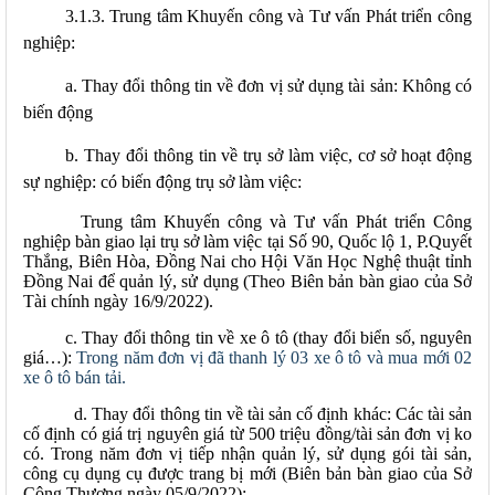
3.1.3. Trung
tâm Khuyến công và Tư vấn Phát triển công
nghiệp:
a. Thay đổi thông tin về đơn vị sử dụng tài sản: Không có
biến động
b. Thay đổi thông tin về trụ sở làm việc, cơ sở hoạt động
sự nghiệp: có biến động trụ sở làm việc:
Trung tâm Khuyến công và Tư vấn Phát triển Công
nghiệp bàn giao lại trụ sở làm việc tại Số 90, Quốc lộ 1, P.Quyết
Thắng, Biên Hòa, Đồng Nai cho Hội Văn Học Nghệ thuật tỉnh
Đồng Nai để quản lý, sử dụng (Theo Biên bản bàn giao của Sở
Tài chính ngày 16/9/2022).
c. Thay đổi thông tin về xe ô tô (thay đổi biển số, nguyên
giá…):
Trong năm đơn vị đã thanh lý 03 xe ô tô và mua mới 02
xe ô tô bán tải.
d. Thay đổi thông tin về tài sản cố định khác: Các tài sản
cố định có giá trị nguyên giá từ 500 triệu đồng/tài sản đơn vị ko
có. Trong năm đơn vị tiếp nhận quản lý, sử dụng gói tài sản,
công cụ dụng cụ được trang bị mới (Biên bản bàn giao của Sở
Công Thương ngày 05/9/2022);​