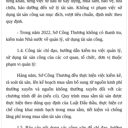
từng khâu, từng việc từ đầu tư xây dựng, mua sắm, bảo vệ, sửa
chữa, bảo dưỡng đến xử lý tài sản. Không vi phạm việc sử
dụng tài sản công sai mục đích, vượt tiêu chuẩn, định mức theo
quy định.
-
Trong năm 2022, Sở Công Thương không có thanh tra,
kiểm toán Nhà nước về quản lý, sử dụng tài sản công.
1.4. Công tác chỉ đạo, hướng dẫn
kiểm tra việc quản lý,
sử dụng tài sản công của các cơ quan, tổ chức, đơn vị thuộc
phạm vi quản lý:
Hàng năm, Sở Công Thương đều thực hiện việc kiểm kê,
rà soát tài sản, lên kế hoạch mua sắm bổ sung từ nguồn kinh phí
thường xuyên và nguồn không thường xuyên đối với các
chương trình đề án (nếu có). Quy trình mua sắm tài sản được
thực hiện theo đúng quy định của Luật Đấu thầu, thực hiện cơ
chế công khai minh bạch trong mua sắm, tiết kiệm và chống
lãng phí trong mua sắm tài sản công.
1.5. Báo cáo nội dung các công văn để chỉ đạo, hướng