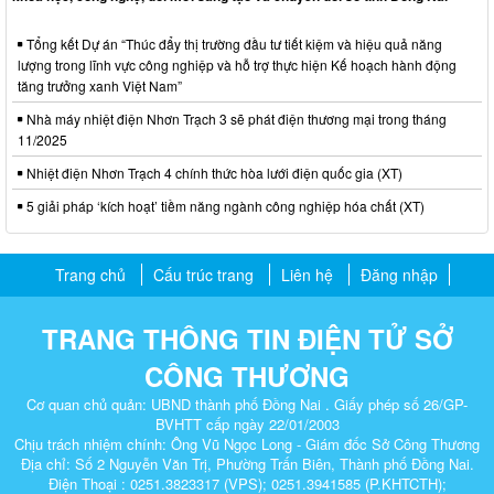
Tổng kết Dự án “Thúc đẩy thị trường đầu tư tiết kiệm và hiệu quả năng
lượng trong lĩnh vực công nghiệp và hỗ trợ thực hiện Kế hoạch hành động
tăng trưởng xanh Việt Nam”
Nhà máy nhiệt điện Nhơn Trạch 3 sẽ phát điện thương mại trong tháng
11/2025
Nhiệt điện Nhơn Trạch 4 chính thức hòa lưới điện quốc gia (XT)
5 giải pháp ‘kích hoạt’ tiềm năng ngành công nghiệp hóa chất (XT)
Trang chủ
Cấu trúc trang
Liên hệ
Đăng nhập
TRANG THÔNG TIN ĐIỆN TỬ SỞ
CÔNG THƯƠNG
Cơ quan chủ quản: UBND thành phố Đồng Nai . Giấy phép số 26/GP-
BVHTT cấp ngày 22/01/2003
Chịu trách nhiệm chính: Ông Vũ Ngọc Long - Giám đốc Sở Công Thương
Địa chỉ: Số 2 Nguyễn Văn Trị, Phường Trấn Biên, Thành phố Đồng Nai.
Điện Thoại : 0251.3823317 (VPS); 0251.3941585 (P.KHTCTH);