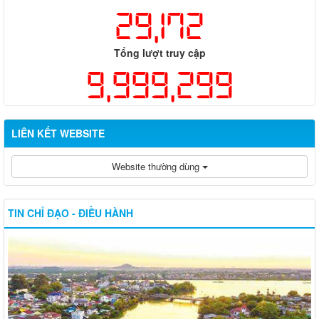
29,172
Tổng lượt truy cập
9,999,299
LIÊN KẾT WEBSITE
Website thường dùng
TIN CHỈ ĐẠO - ĐIỀU HÀNH