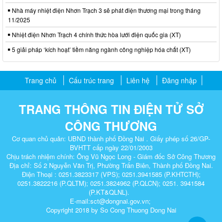
Nhà máy nhiệt điện Nhơn Trạch 3 sẽ phát điện thương mại trong tháng
11/2025
Nhiệt điện Nhơn Trạch 4 chính thức hòa lưới điện quốc gia (XT)
5 giải pháp ‘kích hoạt’ tiềm năng ngành công nghiệp hóa chất (XT)
Trang chủ
Cấu trúc trang
Liên hệ
Đăng nhập
TRANG THÔNG TIN ĐIỆN TỬ SỞ
CÔNG THƯƠNG
Cơ quan chủ quản: UBND thành phố Đồng Nai . Giấy phép số 26/GP-
BVHTT cấp ngày 22/01/2003
Chịu trách nhiệm chính: Ông Vũ Ngọc Long - Giám đốc Sở Công Thương
Địa chỉ: Số 2 Nguyễn Văn Trị, Phường Trấn Biên, Thành phố Đồng Nai.
Điện Thoại : 0251.3823317 (VPS); 0251.3941585 (P.KHTCTH);
0251.3822216 (P.QLTM); 0251.3824962 (P.QLCN); 0251. 3941584
(P.KT&QLNL).
E-mail:sct@dongnai.gov.vn;
Copyright 2018 by So Cong Thuong Dong Nai​