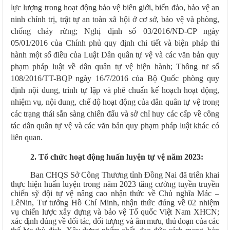
lực lượng trong hoạt động bảo vệ biên giới, biển đảo, bảo vệ an
ninh chính trị, trật tự an toàn xã hội ở cơ sở, bảo vệ và phòng,
chống cháy rừng; Nghị định số 03/2016/NĐ-CP ngày
05/01/2016 của Chính phủ quy định chi tiết và biện pháp thi
hành một số điều của Luật Dân quân tự vệ và các văn bản quy
phạm pháp luật về dân quân tự vệ hiện hành; Thông tư số
108/2016/TT-BQP ngày 16/7/2016 của Bộ Quốc phòng quy
định nội dung, trình tự lập và phê chuẩn kế hoạch hoạt động,
nhiệm vụ, nội dung, chế độ hoạt động của dân quân tự vệ trong
các trạng thái sẵn sàng chiến đấu và sở chỉ huy các cấp về công
tác dân quân tự vệ và các văn bản quy phạm pháp luật khác có
liên quan.
2. Tổ chức hoạt động huấn luyện tự vệ năm 2023:
Ban CHQS Sở Công Thương tỉnh Đồng Nai đã triển khai
thực hiện huấn luyện trong năm 2023 tăng cường tuyền truyền
chiến sỹ đội tự vệ nâng cao nhận thức về Chủ nghĩa Mác –
LêNin, Tư tưởng Hồ Chí Minh, nhận thức đúng về 02 nhiệm
vụ chiến lược xây dựng và
bảo vệ Tổ quốc Việt Nam XHCN;
xác định đúng về đối tác, đối tượng và âm mưu, thủ đoạn của các