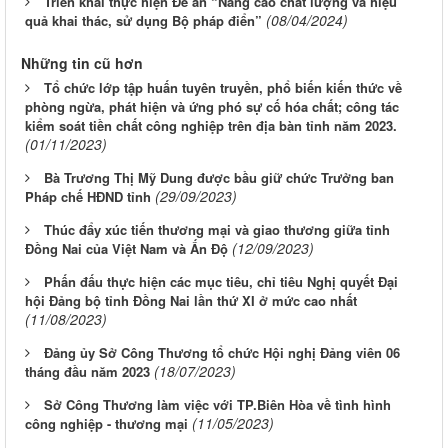
Triển khai thực hiện Đề án “Nâng cao chất lượng và hiệu
(08/04/2024)
quả khai thác, sử dụng Bộ pháp điển”
Những tin cũ hơn
Tổ chức lớp tập huấn tuyên truyền, phổ biến kiến thức về
phòng ngừa, phát hiện và ứng phó sự cố hóa chất; công tác
kiểm soát tiền chất công nghiệp trên địa bàn tỉnh năm 2023.
(01/11/2023)
Bà Trương Thị Mỹ Dung được bầu giữ chức Trưởng ban
(29/09/2023)
Pháp chế HĐND tỉnh
Thúc đẩy xúc tiến thương mại và giao thương giữa tỉnh
(12/09/2023)
Đồng Nai của Việt Nam và Ấn Độ
Phấn đấu thực hiện các mục tiêu, chỉ tiêu Nghị quyết Đại
hội Đảng bộ tỉnh Đồng Nai lần thứ XI ở mức cao nhất
(11/08/2023)
Đảng ủy Sở Công Thương tổ chức Hội nghị Đảng viên 06
(18/07/2023)
tháng đầu năm 2023
Sở Công Thương làm việc với TP.Biên Hòa về tình hình
(11/05/2023)
công nghiệp - thương mại