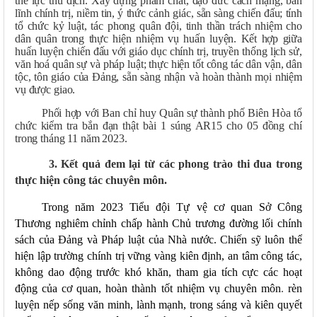
thế lực thù địch. Xây dựng phẩm chất, đạo đức cách mạng, bản
lĩnh chính trị, niềm tin, ý thức cảnh giác, sẵn sàng chiến đấu; tính
tổ chức kỷ luật, tác phong quân đội, tinh thần trách nhiệm cho
dân quân trong thực hiện nhiệm vụ huấn luyện. Kết hợp giữa
huấn luyện chiến đấu với giáo dục chính trị, truyền thống lịch sử,
văn hoá quân sự và pháp luật; thực hiện tốt công tác dân vận, dân
tộc, tôn giáo của Đảng, sẵn sàng nhận và hoàn thành mọi nhiệm
vụ được giao.
Phối hợp với Ban chỉ huy Quân sự thành phố Biên Hòa tổ
chức kiểm tra bắn đạn thật bài 1 súng AR15 cho 05 đồng chí
trong tháng 11 năm 2023.
3. Kết quả đem lại từ các phong trào thi đua trong
thực hiện công tác chuyên môn.
Trong năm 2023 Tiểu đội Tự vệ cơ quan Sở Công
Thương nghiêm chỉnh chấp hành Chủ trương đường lối chính
sách của Đảng và Pháp luật của Nhà nước. Chiến sỹ luôn thể
hiện lập trường chính trị vững vàng kiên định, an tâm công tác,
không dao động trước khó khăn, tham gia tích cực các hoạt
động của cơ quan, hoàn thành tốt nhiệm vụ chuyên môn
.
rèn
luyện nếp sống văn minh, lành mạnh, trong sáng và kiên quyết