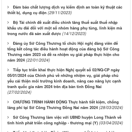
Đảm bảo chất lượng dịch vụ kiểm định an toàn kỹ thuật các
(29/11/2023)
thiết bị, dụng cụ điện
Bộ Tài chính đề xuất điều chỉnh tăng thuế suất thuế nhập
khẩu ưu đãi đối với một số nhóm hàng phụ tùng, linh kiện mà
(14/12/2023)
trong nước đã sản xuất được
Đảng ủy Sở Công Thương tổ chức Hội nghị đảng viên để
tổng kết công tác điều hành hoạt động của đảng bộ Sở Công
Thương năm 2023 và đề ra nhiệm vụ giải pháp thực hiện cho
(22/01/2024)
năm 2024
Tiếp tục triển khai thực hiện Nghị quyết số 02/NQ-CP ngày
05/01/2024 của Chính phủ về những nhiệm vụ, giải pháp chủ
yếu cải thiện môi trường kinh doanh, nâng cao năng lực cạnh
tranh quốc gia năm 2024 trên địa bàn tỉnh Đồng Nai
(27/02/2024)
CHƯƠNG TRÌNH HÀNH ĐỘNG Thực hành tiết kiệm, chống
(28/03/2024)
lãng phí tại Sở Công Thương Đồng Nai năm 2024
Sở Công Thương làm việc với UBND huyện Long Thành về
(03/04/2024)
tình hình phát triển công nghiệp - thương mại (Y)