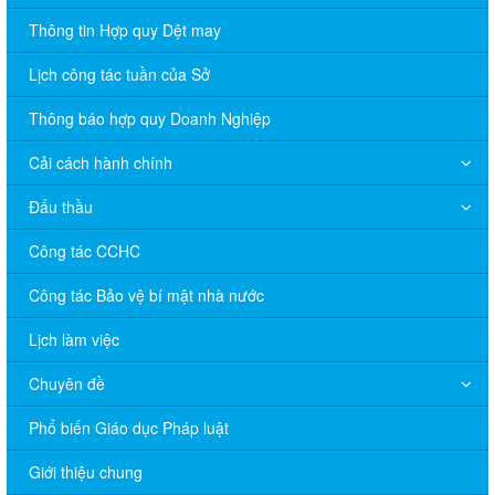
Thông tin Hợp quy Dệt may
Lịch công tác tuần của Sở
Thông báo hợp quy Doanh Nghiệp
Cải cách hành chính
Đấu thầu
Công tác CCHC
Công tác Bảo vệ bí mật nhà nước
Lịch làm việc
Chuyên đề
Phổ biến Giáo dục Pháp luật
V/v đề nghị báo cáo hệ thống phân phối, nhãn hiệu hàng hóa
và hoạt động mua bán khí trên địa bàn tỉnh năm 2025 (nhắc lần
Giới thiệu chung
2).