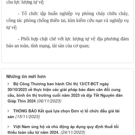
cho lực lượng tự vệ;
- Tổ chức
tập huấn nghiệp vụ
phòng cháy chữa cháy,
công tác phòng chống thiên tai, kìm kiếm cứu nạn và
nghiệp vụ
tự vệ
;
-
Phối hợp chặt chẽ với lực lượng tự vệ địa phương đảm
bảo an toàn, tính mạng, tài sản của cơ quan;
Những tin mới hơn
Bộ Công Thương ban hành Chỉ thị 13/CT-BCT ngày
30/10/2023 về thực hiện các giải pháp bảo đảm cân đối cung
cầu, bình ổn thị trường cuối năm 2023 và dịp Tết Nguyên đán
(06/11/2023)
Giáp Thìn 2024
THÔNG BÁO Kết quả lựa chọn Đơn vị tổ chức đấu giá tài
(15/11/2023)
sản
Việt Nam ủng hộ và chủ động áp dụng quy định thuế tối
(24/11/2023)
thiểu toàn cầu từ năm 2024.