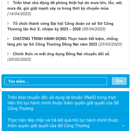
Triển khai chủ động đề phòng thiệt hại do mưa lớn, lốc, sét,
mưa đá, gió giật mạnh xảy ra trong thời kỳ chuyển mùa
(14/04/2023)
Tổ chức thành công Đại hội Công đoàn cơ sở Sở Công
(05/04/2023)
Thương lần thứ X, nhiệm kỳ 2023 – 2028
CHƯƠNG TRÌNH HÀNH ĐỘNG Thực hành tiết kiệm, chống
(23/03/2023)
lãng phí tại Sở Công Thương Đồng Nai năm 2023
Chính thức ra mắt ứng dụng Đồng Nai chuyển đổi số
(20/02/2023)
Tìm
Triển khai chuyển đổi, sử dụng tài khoản VNeID trong thực
hiện thủ tục hành chính thuộc thẩm quyền giải quyết của Sở
Công Thương
Thực hiện tiếp nhận và trả kết quả thủ tục hành chính thuộc
thẩm quyền giải quyết của Sở Công Thương