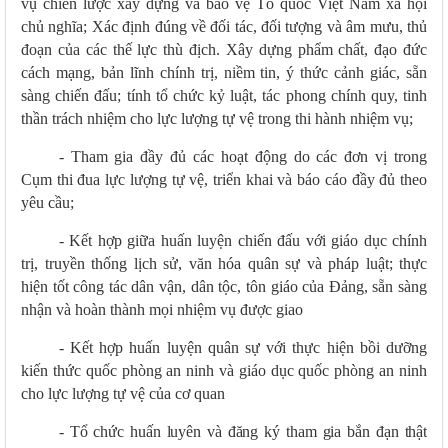
vụ chiến lược xây dựng và bảo vệ Tổ quốc Việt Nam
xã hội
chủ nghĩa
; Xác định đúng về đối tác, đối tượng và âm mưu, thủ
đoạn của các thế lực thù địch. Xây dựng phẩm chất, đạo đức
cách mạng, bản lĩnh chính trị, niềm tin, ý thức cảnh giác, sẵn
sàng chiến đấu; tính tổ chức kỷ luật, tác phong chính quy, tinh
thần trách nhiệm cho lực lượng tự vệ trong thi hành nhiệm vụ;
- Tham gia đầy đủ các hoạt động do các đơn vị trong
Cụm thi đua lực lượng tự vệ, triển khai và báo cáo đầy đủ theo
yêu cầu;
-
Kết hợp giữa huấn luyện chiến đấu với giáo dục chính
trị, truyền thống lịch sử, văn hóa quân sự và pháp luật; thực
hiện tốt công tác dân vận, dân tộc, tôn giáo của Đảng, sẵn sàng
nhận và hoàn thành mọi nhiệm vụ được giao
-
Kết hợp huấn luyện quân sự với thực hiện bồi dưỡng
kiến thức quốc phòng an ninh và giáo dục quốc phòng an ninh
c
ho lực lượng tự vệ của cơ quan
-
Tổ chức
huấn luyên và đăng ký tham gia
bắn đạn thật