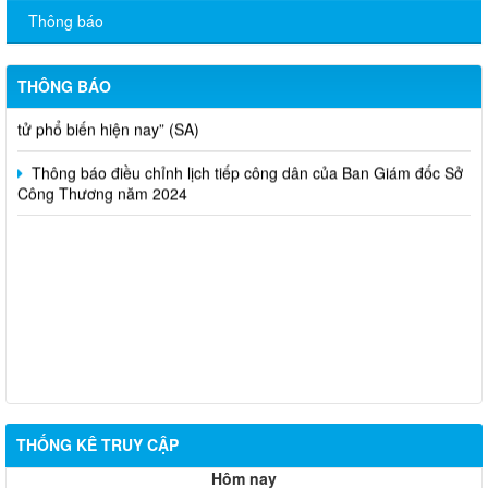
Thông báo
Thông báo bán thanh lý tài sản công theo hình thức chỉ định
Thông báo lựa chọn nhà thầu thực hiện gói thầu: “tổ chức tập
THÔNG BÁO
huấn kinh doanh online hiệu quả trên các kênh thương mại điện
tử phổ biến hiện nay” (SA)
Thông báo điều chỉnh lịch tiếp công dân của Ban Giám đốc Sở
Công Thương năm 2024
THỐNG KÊ TRUY CẬP
Hôm nay