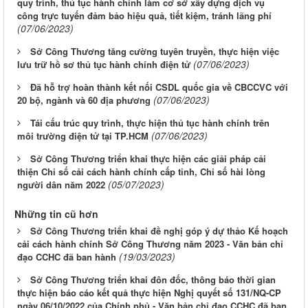
quy trình, thủ tục hành chính làm cơ sở xây dựng dịch vụ
công trực tuyến đảm bảo hiệu quả, tiết kiệm, tránh lãng phí
(07/06/2023)
Sở Công Thương tăng cường tuyên truyền, thực hiện việc
(07/06/2023)
lưu trữ hồ sơ thủ tục hành chính điện tử
Đã hỗ trợ hoàn thành kết nối CSDL quốc gia về CBCCVC với
(07/06/2023)
20 bộ, ngành và 60 địa phương
Tái cấu trúc quy trình, thực hiện thủ tục hành chính trên
(07/06/2023)
môi trường điện tử tại TP.HCM
Sở Công Thương triển khai thực hiện các giải pháp cải
thiện Chỉ số cải cách hành chính cấp tỉnh, Chỉ số hài lòng
(05/07/2023)
người dân năm 2022
Những tin cũ hơn
Sở Công Thương triển khai đề nghị góp ý dự thảo Kế hoạch
cải cách hành chính Sở Công Thương năm 2023 - Văn bản chỉ
(19/03/2023)
đạo CCHC đã ban hành
Sở Công Thương triển khai đôn đốc, thông báo thời gian
thực hiện báo cáo kết quả thực hiện Nghị quyết số 131/NQ-CP
ngày 06/10/2022 của Chính phủ - Văn bản chỉ đạo CCHC đã ban