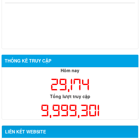
THỐNG KÊ TRUY CẬP
Hôm nay
29,174
Tổng lượt truy cập
9,999,301
LIÊN KẾT WEBSITE