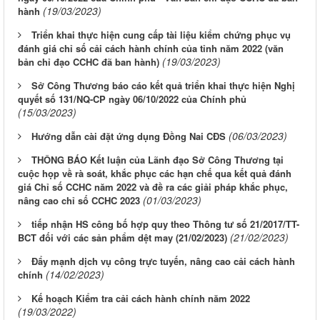
(19/03/2023)
hành
Triển khai thực hiện cung cấp tài liệu kiểm chứng phục vụ
đánh giá chỉ số cải cách hành chính của tỉnh năm 2022 (văn
(19/03/2023)
bản chỉ đạo CCHC đã ban hành)
Sở Công Thương báo cáo kết quả triển khai thực hiện Nghị
quyết số 131/NQ-CP ngày 06/10/2022 của Chính phủ
(15/03/2023)
(06/03/2023)
Hướng dẫn cài đặt ứng dụng Đồng Nai CĐS
THÔNG BÁO Kết luận của Lãnh đạo Sở Công Thương tại
cuộc họp về rà soát, khắc phục các hạn chế qua kết quả đánh
giá Chỉ số CCHC năm 2022 và đề ra các giải pháp khắc phục,
(01/03/2023)
nâng cao chỉ số CCHC 2023
tiếp nhận HS công bố hợp quy theo Thông tư số 21/2017/TT-
(21/02/2023)
BCT đối với các sản phẩm dệt may (21/02/2023)
Đẩy mạnh dịch vụ công trực tuyến, nâng cao cải cách hành
(14/02/2023)
chính
Kế hoạch Kiểm tra cải cách hành chính năm 2022
(19/03/2022)