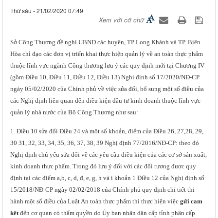
Thứ sáu - 21/02/2020 07:49
Xem với cỡ chữ
Sở Công Thương đề nghị
UBND các huyện, TP Long Khánh và TP. Biên
Hòa chỉ đạo các đơn vị triển khai thực hiện quản lý về an toàn thực phẩm
thuộc lĩnh vực ngành Công thương lưu ý các quy định mới tại Chương IV
(gồm Điều 10, Điều 11, Điều 12, Điều 13) Nghị định số
17/2020/NĐ-CP
ngày 05/02/2020 của Chính phủ về việc sửa đổi, bổ sung một số điều của
các Nghị định liên quan đến điều kiện đầu tư kinh doanh thuộc lĩnh vực
quản lý nhà nước của Bộ Công Thương như sau:
1. Điều 10 sử
a đổi Điều 24 và một số khoản, điểm của Điều 26, 27,28, 29,
30 31, 32, 33, 34, 35, 36, 37, 38, 39 Nghị định 77/2016/NĐ-CP: theo đó
Nghị định chủ yếu sửa đổi về các yêu cầu điều kiện của các cơ sở sản xuất,
kinh doanh thực phẩm. Trong đó lưu ý đối với các đối tượng được quy
định tại các điểm a,b, c, d, đ, e, g, h và i khoản 1 Điều 12 của Nghị định số
15/2018/NĐ-CP ngày 02/02/2018 của Chính phủ quy định chi tiết thi
hành một số điều của Luật An toàn thực phẩm thì thực hiện việc
gửi cam
kết
đến cơ quan có thẩm quyền do Ủy ban nhân dân cấp tỉnh phân cấp