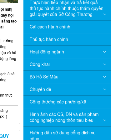
Thực hiện tiếp nhận và trả kết quả
thủ tục hành chính thuộc thẩm quyền
ội nghị
giải quyết của Sở Công Thương
Ngày hội
 sáng tạo
Cải cách hành chính
ai
Thủ tục hành chính
ị trường
năng
Hoạt động ngành
hiệp và hỗ
 động tăng
Công khai
ạch 3 sẽ
Bộ Hồ Sơ Mẫu
háng
Chuyên đề
nh thức
Công thương các phường/xã
 năng
Hình ảnh các CS, DN và sản phẩm
(XT)
công nghiệp nông thôn tiêu biểu
Hướng dẫn sử dụng cổng dịch vụ
 QUY
công