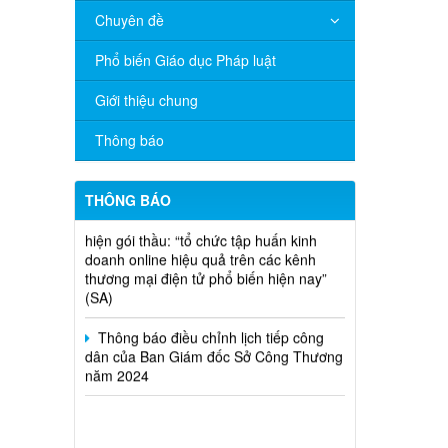
Chuyên đề
V/v đề nghị báo cáo hệ thống phân
phối, nhãn hiệu hàng hóa và hoạt động
Phổ biến Giáo dục Pháp luật
mua bán khí trên địa bàn tỉnh năm 2025
(nhắc lần 2).
Giới thiệu chung
Thông báo bán thanh lý tài sản công
Thông báo
theo hình thức chỉ định
Thông báo lựa chọn nhà thầu thực
THÔNG BÁO
hiện gói thầu: “tổ chức tập huấn kinh
doanh online hiệu quả trên các kênh
thương mại điện tử phổ biến hiện nay”
(SA)
Thông báo điều chỉnh lịch tiếp công
dân của Ban Giám đốc Sở Công Thương
năm 2024