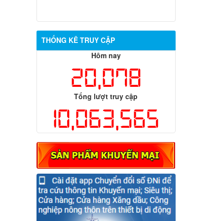
THỐNG KÊ TRUY CẬP
Hôm nay
20,078
Tổng lượt truy cập
10,063,565