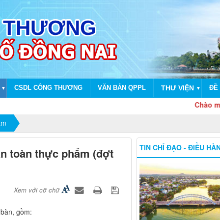
CSDL CÔNG THƯƠNG
VĂN BẢN QPPL
THƯ VIỆN
ĐỀ 
▼
▼
Chào mừng dịp kỷ 
ẩm
TIN CHỈ ĐẠO - ĐIỀU HÀ
an toàn thực phẩm (đợt
Xem với cỡ chữ
a bàn, gồm: