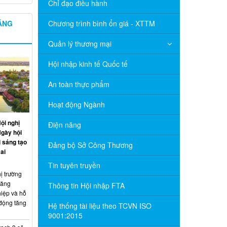
Chỉ đạo điều hành
NĂNG
Chương trình bình ổn giá - XTTM
Quản lý thương mại
Hội nhập kinh tế Quốc tế
An toàn thực phẩm
Hoạt động Ngành
ội nghị
Điện năng
Ngày hội
 sáng tạo
Đảng bộ Sở Công Thương
ai
Tin tuyên truyền
ị trường
năng
Thông tin Hội nhập FTA
hiệp và hỗ
 động tăng
Hệ thống tài liệu theo TCVN ISO
9001:2015