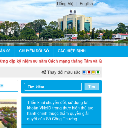
Tiếng Việt
English
ÁN 06
CHUYỂN ĐỔI SỐ
CÁC HIỆP ĐỊNH
niệm 80 năm Cách mạng tháng Tám và Quốc khánh 2/9
Thay đổi màu sắc
NH
Tìm
Triển khai chuyển đổi, sử dụng tài
khoản VNeID trong thực hiện thủ tục
hành chính thuộc thẩm quyền giải
quyết của Sở Công Thương