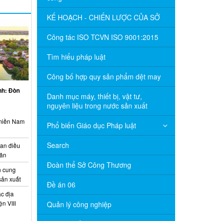
KẾ HOẠCH - CHIẾN LƯỢC CỦA SỞ
Công tác ISO TCVN ISO 9001:2015
Tìm hiểu pháp luật
Công bố hợp quy sản phẩm dệt may
inh: Đòn
Danh mục máy, thiết bị, vật tư,
nguyên liệu trong nước sản xuất
 miền Nam
Phổ biến Giáo dục Pháp luật
Search
ian điều
uân
Đoàn thể Sở Công Thương
 cung
sản xuất
Đề án 06
c địa
n VIII
Quản lý công nghiệp