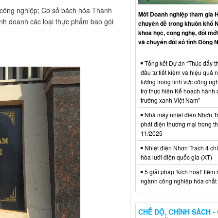
 công nghiệp; Cơ sở bách hóa Thành
Mời Doanh nghiệp tham gia H
inh doanh các loại thực phẩm bao gói
chuyên đề trong khuôn khổ 
khoa học, công nghệ, đổi mới
và chuyển đổi số tỉnh Đồng N
Tổng kết Dự án “Thúc đẩy th
đầu tư tiết kiệm và hiệu quả 
lượng trong lĩnh vực công ng
trợ thực hiện Kế hoạch hành
trưởng xanh Việt Nam”
Nhà máy nhiệt điện Nhơn Tr
phát điện thương mại trong t
11/2025
Nhiệt điện Nhơn Trạch 4 chí
hòa lưới điện quốc gia (XT)
5 giải pháp ‘kích hoạt’ tiềm
ngành công nghiệp hóa chất 
CHẾ ĐỘ, CHÍNH SÁCH -