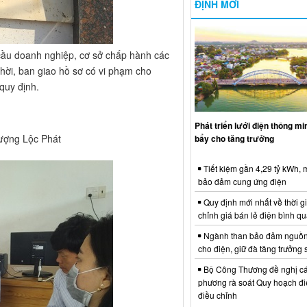
ĐỊNH MỚI
cầu doanh nghiệp, cơ sở chấp hành các
hời, ban giao hồ sơ có vi phạm cho
quy định.
Phát triển lưới điện thông m
hượng Lộc Phát
bẩy cho tăng trưởng
Tiết kiệm gần 4,29 tỷ kWh,
bảo đảm cung ứng điện
Quy định mới nhất về thời g
chỉnh giá bán lẻ điện bình q
Ngành than bảo đảm nguồn
cho điện, giữ đà tăng trưởng 
Bộ Công Thương đề nghị cá
phương rà soát Quy hoạch điệ
điều chỉnh