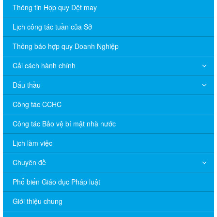
Thông tin Hợp quy Dệt may
Lịch công tác tuần của Sở
Thông báo hợp quy Doanh Nghiệp
Cải cách hành chính
Đấu thầu
Công tác CCHC
Công tác Bảo vệ bí mật nhà nước
Lịch làm việc
Chuyên đề
Phổ biến Giáo dục Pháp luật
V/v đề nghị báo cáo hệ thống phân phối, nhãn hiệu hàng hóa
Giới thiệu chung
và hoạt động mua bán khí trên địa bàn tỉnh năm 2025 (nhắc lần
2).