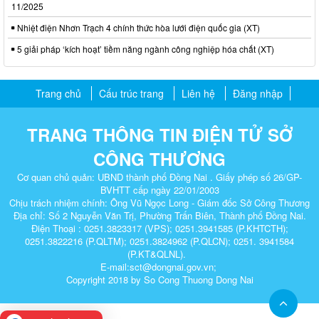
11/2025
Nhiệt điện Nhơn Trạch 4 chính thức hòa lưới điện quốc gia (XT)
5 giải pháp ‘kích hoạt’ tiềm năng ngành công nghiệp hóa chất (XT)
Trang chủ
Cấu trúc trang
Liên hệ
Đăng nhập
TRANG THÔNG TIN ĐIỆN TỬ SỞ
CÔNG THƯƠNG
Cơ quan chủ quản: UBND thành phố Đồng Nai . Giấy phép số 26/GP-
BVHTT cấp ngày 22/01/2003
Chịu trách nhiệm chính: Ông Vũ Ngọc Long - Giám đốc Sở Công Thương
Địa chỉ: Số 2 Nguyễn Văn Trị, Phường Trấn Biên, Thành phố Đồng Nai.
Điện Thoại : 0251.3823317 (VPS); 0251.3941585 (P.KHTCTH);
0251.3822216 (P.QLTM); 0251.3824962 (P.QLCN); 0251. 3941584
(P.KT&QLNL).
E-mail:sct@dongnai.gov.vn;
Copyright 2018 by So Cong Thuong Dong Nai​