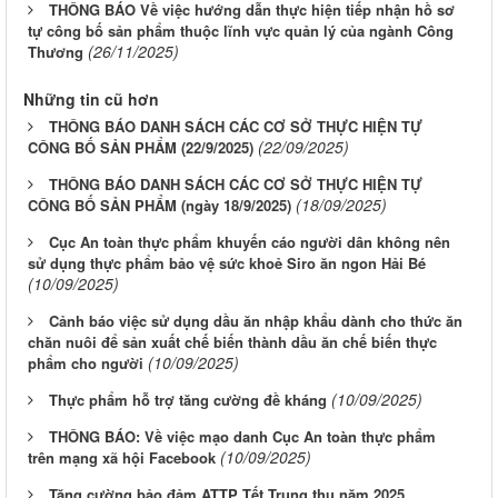
THÔNG BÁO Về việc hướng dẫn thực hiện tiếp nhận hồ sơ
tự công bố sản phẩm thuộc lĩnh vực quản lý của ngành Công
(26/11/2025)
Thương
Những tin cũ hơn
THÔNG BÁO DANH SÁCH CÁC CƠ SỞ THỰC HIỆN TỰ
(22/09/2025)
CÔNG BỐ SẢN PHẨM (22/9/2025)
THÔNG BÁO DANH SÁCH CÁC CƠ SỞ THỰC HIỆN TỰ
(18/09/2025)
CÔNG BỐ SẢN PHẨM (ngày 18/9/2025)
Cục An toàn thực phẩm khuyến cáo người dân không nên
sử dụng thực phẩm bảo vệ sức khoẻ Siro ăn ngon Hải Bé
(10/09/2025)
Cảnh báo việc sử dụng dầu ăn nhập khẩu dành cho thức ăn
chăn nuôi để sản xuất chế biến thành dầu ăn chế biến thực
(10/09/2025)
phẩm cho người
(10/09/2025)
Thực phẩm hỗ trợ tăng cường đề kháng
THÔNG BÁO: Về việc mạo danh Cục An toàn thực phẩm
(10/09/2025)
trên mạng xã hội Facebook
Tăng cường bảo đảm ATTP Tết Trung thu năm 2025