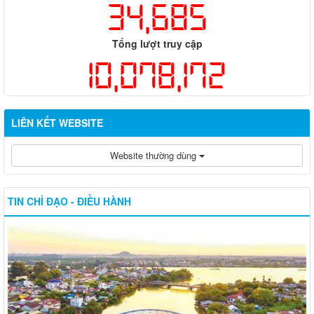
34,685
Tổng lượt truy cập
10,078,172
LIÊN KẾT WEBSITE
Website thường dùng
TIN CHỈ ĐẠO - ĐIỀU HÀNH