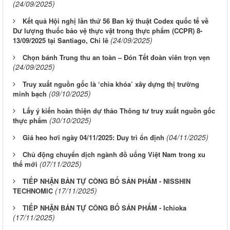
(24/09/2025)
Kết quả Hội nghị lần thứ 56 Ban kỹ thuật Codex quốc tế về
Dư lượng thuốc bảo vệ thực vật trong thực phẩm (CCPR) 8-
(24/09/2025)
13/09/2025 tại Santiago, Chi lê
Chọn bánh Trung thu an toàn – Đón Tết đoàn viên trọn vẹn
(24/09/2025)
Truy xuất nguồn gốc là ‘chìa khóa’ xây dựng thị trường
(09/10/2025)
minh bạch
Lấy ý kiến hoàn thiện dự thảo Thông tư truy xuất nguồn gốc
(30/10/2025)
thực phẩm
(04/11/2025)
Giá heo hơi ngày 04/11/2025: Duy trì ổn định
Chủ động chuyển dịch ngành đồ uống Việt Nam trong xu
(07/11/2025)
thế mới
TIẾP NHẬN BẢN TỰ CÔNG BỐ SẢN PHẨM - NISSHIN
(17/11/2025)
TECHNOMIC
TIẾP NHẬN BẢN TỰ CÔNG BỐ SẢN PHẨM - Ichioka
(17/11/2025)