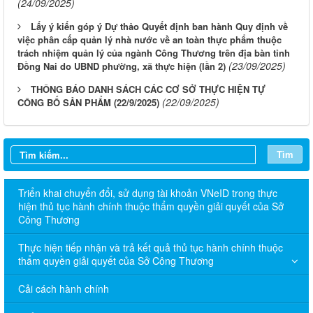
(24/09/2025)
Lấy ý kiến góp ý Dự thảo Quyết định ban hành Quy định về
việc phân cấp quản lý nhà nước về an toàn thực phẩm thuộc
trách nhiệm quản lý của ngành Công Thương trên địa bàn tỉnh
(23/09/2025)
Đồng Nai do UBND phường, xã thực hiện (lần 2)
THÔNG BÁO DANH SÁCH CÁC CƠ SỞ THỰC HIỆN TỰ
(22/09/2025)
CÔNG BỐ SẢN PHẨM (22/9/2025)
Tìm
Triển khai chuyển đổi, sử dụng tài khoản VNeID trong thực
hiện thủ tục hành chính thuộc thẩm quyền giải quyết của Sở
Công Thương
Thực hiện tiếp nhận và trả kết quả thủ tục hành chính thuộc
thẩm quyền giải quyết của Sở Công Thương
Cải cách hành chính