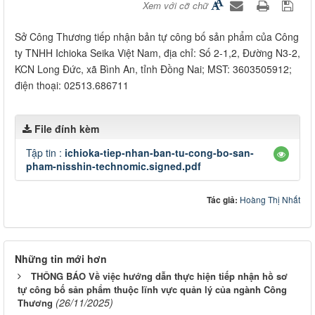
Xem với cỡ chữ
Sở Công Thương tiếp nhận bản tự công bố sản phẩm của Công
ty TNHH Ichioka Seika Việt Nam, địa chỉ: Số 2-1,2, Đường N3-2,
KCN Long Đức, xã Bình An, tỉnh Đồng Nai; MST: 3603505912;
điện thoại: 02513.686711
File đính kèm
Tập tin :
ichioka-tiep-nhan-ban-tu-cong-bo-san-
pham-nisshin-technomic.signed.pdf
Tác giả:
Hoàng Thị Nhất
Những tin mới hơn
THÔNG BÁO Về việc hướng dẫn thực hiện tiếp nhận hồ sơ
tự công bố sản phẩm thuộc lĩnh vực quản lý của ngành Công
(26/11/2025)
Thương