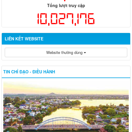
Tổng lượt truy cập
10,027,176
LIÊN KẾT WEBSITE
Website thường dùng
TIN CHỈ ĐẠO - ĐIỀU HÀNH