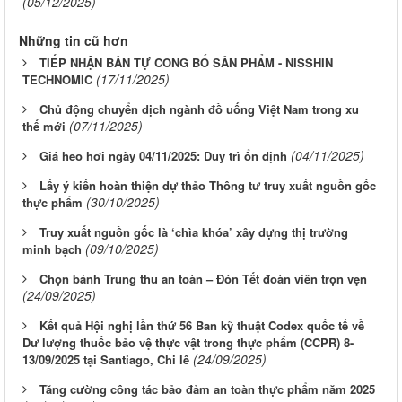
(05/12/2025)
Những tin cũ hơn
TIẾP NHẬN BẢN TỰ CÔNG BỐ SẢN PHẨM - NISSHIN
(17/11/2025)
TECHNOMIC
Chủ động chuyển dịch ngành đồ uống Việt Nam trong xu
(07/11/2025)
thế mới
(04/11/2025)
Giá heo hơi ngày 04/11/2025: Duy trì ổn định
Lấy ý kiến hoàn thiện dự thảo Thông tư truy xuất nguồn gốc
(30/10/2025)
thực phẩm
Truy xuất nguồn gốc là ‘chìa khóa’ xây dựng thị trường
(09/10/2025)
minh bạch
Chọn bánh Trung thu an toàn – Đón Tết đoàn viên trọn vẹn
(24/09/2025)
Kết quả Hội nghị lần thứ 56 Ban kỹ thuật Codex quốc tế về
Dư lượng thuốc bảo vệ thực vật trong thực phẩm (CCPR) 8-
(24/09/2025)
13/09/2025 tại Santiago, Chi lê
Tăng cường công tác bảo đảm an toàn thực phẩm năm 2025