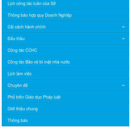
Lịch công tác tuần của Sở
Thông báo hợp quy Doanh Nghiệp
Cải cách hành chính
Đấu thầu
Công tác CCHC
Công tác Bảo vệ bí mật nhà nước
Lịch làm việc
Chuyên đề
Phổ biến Giáo dục Pháp luật
V/v đề nghị báo cáo hệ thống phân phối, nhãn hiệu hàng hóa
Giới thiệu chung
và hoạt động mua bán khí trên địa bàn tỉnh năm 2025 (nhắc lần
2).
Thông báo
Thông báo bán thanh lý tài sản công theo hình thức chỉ định