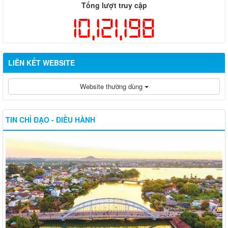
Tổng lượt truy cập
10,121,198
LIÊN KẾT WEBSITE
Website thường dùng
TIN CHỈ ĐẠO - ĐIỀU HÀNH