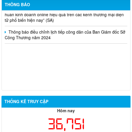
THÔNG BÁO
Thông báo lựa chọn nhà thầu thực hiện gói thầu: “tổ chức tập
huấn kinh doanh online hiệu quả trên các kênh thương mại điện
tử phổ biến hiện nay” (SA)
Thông báo điều chỉnh lịch tiếp công dân của Ban Giám đốc Sở
Công Thương năm 2024
THỐNG KÊ TRUY CẬP
Hôm nay
36,751