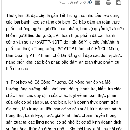
Xem với cỡ chữ
Thời gian tới, đặc biệt là gần Tết Trung thu, nhu cầu tiêu dung
các loại bánh, kẹo sẽ tăng đột biến. Để bảo đảm an toàn thực
phẩm, phòng ngừa ngộ độc thực phẩm, bảo vệ quyền lợi và sức
khỏe người tiêu dùng, Cục An toàn thực phẩm đã ban hành
công văn số 1775/ATTP-NĐTT đề nghị Sở Y tế các tỉnh/thành
phố trực thuộc Trung ương, Sở ATTP thành phố Hồ Chí Minh;
Ban Quản lý ATTP thành phố Đà Nẵng chỉ đạo các đơn vị chức
năng triển khai các biện pháp bảo đảm an toàn thực phẩm cụ
thể như sau:
1. Phối hợp với Sở Công Thương, Sở Nông nghiệp và Môi
trường tăng cường triển khai hoạt động thanh tra, kiểm tra việc
chấp hành các quy định của pháp luật về an toàn thực phẩm
của các cơ sở sản xuất, chế biến, kinh doanh thực phẩm trên
địa bàn, tập trung ưu tiên các cơ sở sản xuất, kinh doanh bánh
trung thu, bánh kẹo, nước giải khát, thực phẩm truyền thống
sản xuất tại các làng nghề, cơ sở nhỏ lẻ; cơ sở kinh doanh dịch
vụ ăn uống, thức ăn đường phố… Kịp thời truy xuất, thu hồi các