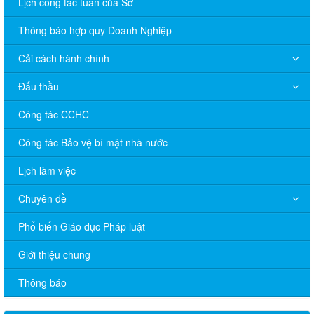
Lịch công tác tuần của Sở
Thông báo hợp quy Doanh Nghiệp
Cải cách hành chính
Đấu thầu
Công tác CCHC
Công tác Bảo vệ bí mật nhà nước
Lịch làm việc
Chuyên đề
Phổ biến Giáo dục Pháp luật
V/v đề nghị báo cáo hệ thống phân phối, nhãn hiệu hàng hóa
Giới thiệu chung
và hoạt động mua bán khí trên địa bàn tỉnh năm 2025 (nhắc lần
2).
Thông báo
Thông báo bán thanh lý tài sản công theo hình thức chỉ định