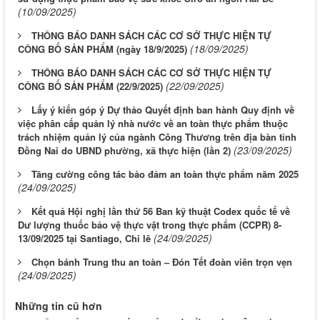
(10/09/2025)
THÔNG BÁO DANH SÁCH CÁC CƠ SỞ THỰC HIỆN TỰ
(18/09/2025)
CÔNG BỐ SẢN PHẨM (ngày 18/9/2025)
THÔNG BÁO DANH SÁCH CÁC CƠ SỞ THỰC HIỆN TỰ
(22/09/2025)
CÔNG BỐ SẢN PHẨM (22/9/2025)
Lấy ý kiến góp ý Dự thảo Quyết định ban hành Quy định về
việc phân cấp quản lý nhà nước về an toàn thực phẩm thuộc
trách nhiệm quản lý của ngành Công Thương trên địa bàn tỉnh
(23/09/2025)
Đồng Nai do UBND phường, xã thực hiện (lần 2)
Tăng cường công tác bảo đảm an toàn thực phẩm năm 2025
(24/09/2025)
Kết quả Hội nghị lần thứ 56 Ban kỹ thuật Codex quốc tế về
Dư lượng thuốc bảo vệ thực vật trong thực phẩm (CCPR) 8-
(24/09/2025)
13/09/2025 tại Santiago, Chi lê
Chọn bánh Trung thu an toàn – Đón Tết đoàn viên trọn vẹn
(24/09/2025)
Những tin cũ hơn