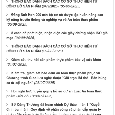
THÔNG BÁO DANH SÁCH CÁC CƠ SỞ THỰC HIỆN TỰ
(05/09/2025)
CÔNG BỐ SẢN PHẨM (04/9/2025)
Đồng Nai: Hơn 200 cán bộ cơ sở được tập huấn nâng cao
kỹ năng truyền thông và nghiệp vụ về An toàn thực phẩm
(05/09/2025)
5 cách để phát hiện, nhận diện các giấy chứng nhận ISO giả
(04/09/2025)
mạo
THÔNG BÁO DANH SÁCH CÁC CƠ SỞ THỰC HIỆN TỰ
(29/08/2025)
CÔNG BỐ SẢN PHẨM
Giám sát, thu hồi sản phẩm thực phẩm bảo vệ sức khỏe
(31/07/2025)
Kiểm tra, giám sát bảo đảm an toàn thực phẩm phục vụ
Chương trình Giao lưu nghệ thuật "Giữ trọn lời thề - Bản hùng
(23/07/2025)
ca từ cội nguồn"
Hội nghị trực tuyến góp ý hồ sơ dự án Luật An toàn thực
(23/07/2025)
phẩm (sửa đổi)
Sở Công Thương đã hoàn chỉnh Dự thảo – lần 1 “Quyết
định ban hành Quy định về phân công và phân cấp quản lý
nhà nước về an toàn thực phẩm thuộc phạm vi quản lý của