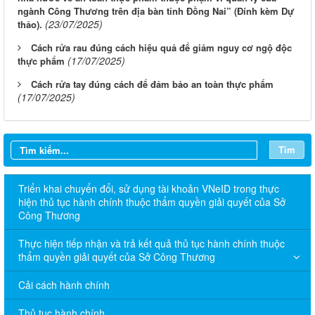
ngành Công Thương trên địa bàn tỉnh Đồng Nai” (Đính kèm Dự
(23/07/2025)
thảo).
Cách rửa rau đúng cách hiệu quả để giảm nguy cơ ngộ độc
(17/07/2025)
thực phẩm
Cách rửa tay đúng cách để đảm bảo an toàn thực phẩm
(17/07/2025)
Tìm
Triển khai chuyển đổi, sử dụng tài khoản VNeID trong thực
hiện thủ tục hành chính thuộc thẩm quyền giải quyết của Sở
Công Thương
Thực hiện tiếp nhận và trả kết quả thủ tục hành chính thuộc
thẩm quyền giải quyết của Sở Công Thương
Cải cách hành chính
Thủ tục hành chính