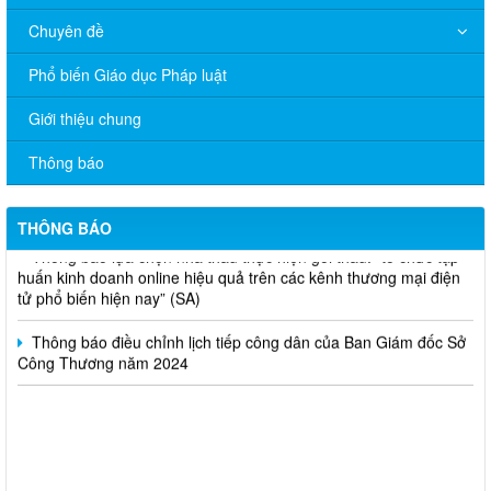
Chuyên đề
Phổ biến Giáo dục Pháp luật
V/v đề nghị báo cáo hệ thống phân phối, nhãn hiệu hàng hóa
Giới thiệu chung
và hoạt động mua bán khí trên địa bàn tỉnh năm 2025 (nhắc lần
2).
Thông báo
Thông báo bán thanh lý tài sản công theo hình thức chỉ định
THÔNG BÁO
Thông báo lựa chọn nhà thầu thực hiện gói thầu: “tổ chức tập
huấn kinh doanh online hiệu quả trên các kênh thương mại điện
tử phổ biến hiện nay” (SA)
Thông báo điều chỉnh lịch tiếp công dân của Ban Giám đốc Sở
Công Thương năm 2024