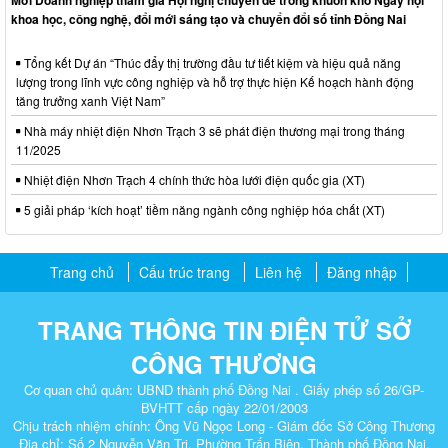
Mời Doanh nghiệp tham gia Hội nghị chuyên đề trong khuôn khổ Ngày hội
khoa học, công nghệ, đổi mới sáng tạo và chuyển đổi số tỉnh Đồng Nai
Tổng kết Dự án “Thúc đẩy thị trường đầu tư tiết kiệm và hiệu quả năng
lượng trong lĩnh vực công nghiệp và hỗ trợ thực hiện Kế hoạch hành động
tăng trưởng xanh Việt Nam”
Nhà máy nhiệt điện Nhơn Trạch 3 sẽ phát điện thương mại trong tháng
11/2025
Nhiệt điện Nhơn Trạch 4 chính thức hòa lưới điện quốc gia (XT)
5 giải pháp ‘kích hoạt’ tiềm năng ngành công nghiệp hóa chất (XT)
Trang chủ
Cấu trúc trang
Liên hệ
Đăng nhập
TRANG THÔNG TIN ĐIỆN TỬ SỞ
CÔNG THƯƠNG
Cơ quan chủ quản: UBND thành phố Đồng Nai . Giấy phép số 26/GP-
BVHTT cấp ngày 22/01/2003
Chịu trách nhiệm chính: Ông Vũ Ngọc Long - Giám đốc Sở Công Thương
Địa chỉ: Số 2 Nguyễn Văn Trị, Phường Trấn Biên, Thành phố Đồng Nai.