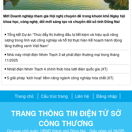
Mời Doanh nghiệp tham gia Hội nghị chuyên đề trong khuôn khổ Ngày hội
khoa học, công nghệ, đổi mới sáng tạo và chuyển đổi số tỉnh Đồng Nai
Tổng kết Dự án “Thúc đẩy thị trường đầu tư tiết kiệm và hiệu quả năng
lượng trong lĩnh vực công nghiệp và hỗ trợ thực hiện Kế hoạch hành động
tăng trưởng xanh Việt Nam”
Nhà máy nhiệt điện Nhơn Trạch 3 sẽ phát điện thương mại trong tháng
11/2025
Nhiệt điện Nhơn Trạch 4 chính thức hòa lưới điện quốc gia (XT)
5 giải pháp ‘kích hoạt’ tiềm năng ngành công nghiệp hóa chất (XT)
Trang chủ
Cấu trúc trang
Liên hệ
Đăng nhập
TRANG THÔNG TIN ĐIỆN TỬ SỞ
CÔNG THƯƠNG
Cơ quan chủ quản: UBND thành phố Đồng Nai . Giấy phép số 26/GP-