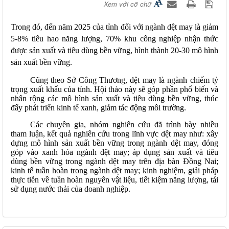
Xem với cỡ chữ
Trong đó, đến năm 2025 của tỉnh đối với ngành dệt may là giảm
5-8% tiêu hao năng lượng, 70% khu công nghiệp nhận thức
được sản xuất và tiêu dùng bền vững, hình thành 20-30 mô hình
sản xuất bền vững.
Cũng theo Sở Công Thương, dệt may là ngành chiếm tỷ
trọng xuất khẩu của tỉnh. Hội thảo này sẽ góp phần phổ biến và
nhân rộng các mô hình sản xuất và tiêu dùng bền vững, thúc
đẩy phát triển kinh tế xanh, giảm tác động môi trường.
Các chuyên gia, nhóm nghiên cứu đã trình bày nhiều
tham luận, kết quả nghiên cứu trong lĩnh vực dệt may như: xây
dựng mô hình sản xuất bền vững trong ngành dệt may, đóng
góp vào xanh hóa ngành dệt may; áp dụng sản xuất và tiêu
dùng bền vững trong ngành dệt may trên địa bàn Đồng Nai;
kinh tế tuần hoàn trong ngành dệt may; kinh nghiệm, giải pháp
thực tiễn về tuần hoàn nguyên vật liệu, tiết kiệm năng lượng, tái
sử dụng nước thải của doanh nghiệp.