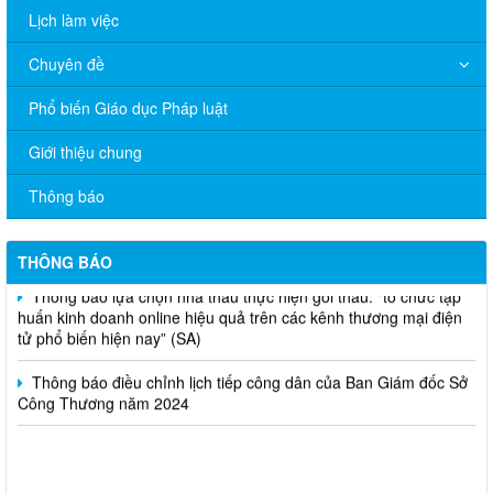
Lịch làm việc
Chuyên đề
Phổ biến Giáo dục Pháp luật
Giới thiệu chung
V/v đề nghị báo cáo hệ thống phân phối, nhãn hiệu hàng hóa
và hoạt động mua bán khí trên địa bàn tỉnh năm 2025 (nhắc lần
2).
Thông báo
Thông báo bán thanh lý tài sản công theo hình thức chỉ định
THÔNG BÁO
Thông báo lựa chọn nhà thầu thực hiện gói thầu: “tổ chức tập
huấn kinh doanh online hiệu quả trên các kênh thương mại điện
tử phổ biến hiện nay” (SA)
Thông báo điều chỉnh lịch tiếp công dân của Ban Giám đốc Sở
Công Thương năm 2024