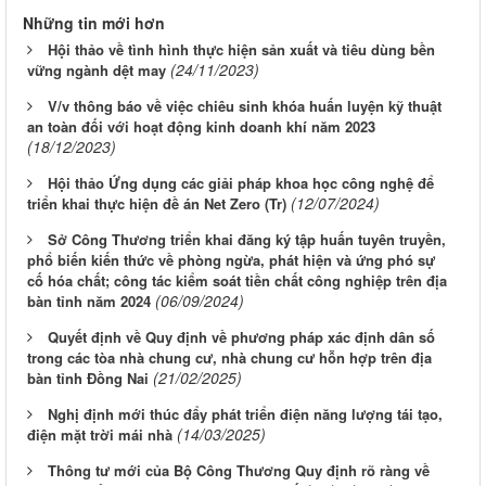
Những tin mới hơn
Hội thảo về tình hình thực hiện sản xuất và tiêu dùng bền
(24/11/2023)
vững ngành dệt may
V/v thông báo về việc chiêu sinh khóa huấn luyện kỹ thuật
an toàn đối với hoạt động kinh doanh khí năm 2023
(18/12/2023)
Hội thảo Ứng dụng các giải pháp khoa học công nghệ để
(12/07/2024)
triển khai thực hiện đề án Net Zero (Tr)
Sở Công Thương triển khai đăng ký tập huấn tuyên truyền,
phổ biến kiến thức về phòng ngừa, phát hiện và ứng phó sự
cố hóa chất; công tác kiểm soát tiền chất công nghiệp trên địa
(06/09/2024)
bàn tỉnh năm 2024
Quyết định về Quy định về phương pháp xác định dân số
trong các tòa nhà chung cư, nhà chung cư hỗn hợp trên địa
(21/02/2025)
bàn tỉnh Đồng Nai
Nghị định mới thúc đẩy phát triển điện năng lượng tái tạo,
(14/03/2025)
điện mặt trời mái nhà
Thông tư mới của Bộ Công Thương Quy định rõ ràng về