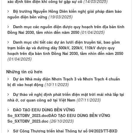
(14/03/2025)
xác định tiền điện khi công tơ gặp sự cố
Bộ trưởng Nguyễn Hồng Diên kiến nghị giải pháp đảm bảo
(19/03/2025)
nguồn điện bền vững
Danh mục các nguồn điện được quy hoạch trên địa bàn tỉnh
(01/04/2025)
Đồng Nai 2030, tầm nhìn đến năm 2050
Danh mục chi tiết các dự án lưới điện truyền tải, bao gồm
trạm biến áp và đường dây 500kV, 220kV, 110kV được quy
hoạch trên địa bàn tỉnh Đồng Nai 2030, tầm nhìn đến năm 2050
(01/04/2025)
Những tin cũ hơn
Dự án Nhà máy điện Nhơn Trạch 3 và Nhơn Trạch 4 chuẩn
(10/11/2023)
bị đi vào hoạt động
Dự thảo về nghị định phát triển điện mặt trời mái nhà lắp tại
(07/11/2023)
nhà ở, cơ quan công sở tại Việt Nam
ĐÀO TẠO EEIU DÙNG BỀN VỮNG
So_SXTDBV_2023.docĐÀO TẠO EEIU DÙNG BỀN VỮNG
(26/10/2023)
So_SXTDBV_2023.doc
Sở Công Thương triển khai Thông tư số 04/2023/TT-BXD