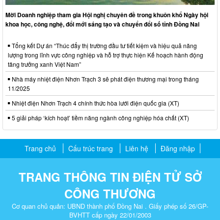
Mời Doanh nghiệp tham gia Hội nghị chuyên đề trong khuôn khổ Ngày hội
khoa học, công nghệ, đổi mới sáng tạo và chuyển đổi số tỉnh Đồng Nai
Tổng kết Dự án “Thúc đẩy thị trường đầu tư tiết kiệm và hiệu quả năng
lượng trong lĩnh vực công nghiệp và hỗ trợ thực hiện Kế hoạch hành động
tăng trưởng xanh Việt Nam”
Nhà máy nhiệt điện Nhơn Trạch 3 sẽ phát điện thương mại trong tháng
11/2025
Nhiệt điện Nhơn Trạch 4 chính thức hòa lưới điện quốc gia (XT)
5 giải pháp ‘kích hoạt’ tiềm năng ngành công nghiệp hóa chất (XT)
Trang chủ
Cấu trúc trang
Liên hệ
Đăng nhập
TRANG THÔNG TIN ĐIỆN TỬ SỞ
CÔNG THƯƠNG
Cơ quan chủ quản: UBND thành phố Đồng Nai . Giấy phép số 26/GP-
BVHTT cấp ngày 22/01/2003