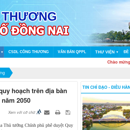
CSDL CÔNG THƯƠNG
VĂN BẢN QPPL
THƯ VIỆN
ĐỀ 
▼
▼
Chào mừng dịp kỷ n
ợng
TIN CHỈ ĐẠO - ĐIỀU HÀ
uy hoạch trên địa bàn
n năm 2050
Xem với cỡ chữ
ủa Thủ tướng Chính phủ phê duyệt Quy