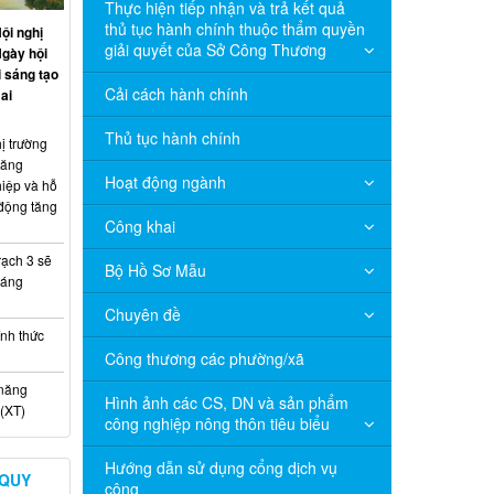
Thực hiện tiếp nhận và trả kết quả
thủ tục hành chính thuộc thẩm quyền
ội nghị
giải quyết của Sở Công Thương
Ngày hội
 sáng tạo
Cải cách hành chính
ai
Thủ tục hành chính
ị trường
năng
Hoạt động ngành
hiệp và hỗ
 động tăng
Công khai
ạch 3 sẽ
Bộ Hồ Sơ Mẫu
háng
Chuyên đề
nh thức
Công thương các phường/xã
 năng
Hình ảnh các CS, DN và sản phẩm
(XT)
công nghiệp nông thôn tiêu biểu
Hướng dẫn sử dụng cổng dịch vụ
 QUY
công