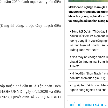
 đến năm 2050, danh mục các nguồn điện
Mời Doanh nghiệp tham gia H
chuyên đề trong khuôn khổ 
khoa học, công nghệ, đổi mới
và chuyển đổi số tỉnh Đồng N
(Đang thi công, thuộc Quy hoạch điện
Tổng kết Dự án “Thúc đẩy th
đầu tư tiết kiệm và hiệu quả 
lượng trong lĩnh vực công ng
trợ thực hiện Kế hoạch hành
trưởng xanh Việt Nam”
Nhà máy nhiệt điện Nhơn Tr
phát điện thương mại trong t
11/2025
Nhiệt điện Nhơn Trạch 4 chí
hòa lưới điện quốc gia (XT)
5 giải pháp ‘kích hoạt’ tiềm
p thuận nhà đầu tư là Tập đoàn Điện
ngành công nghiệp hóa chất 
1354/QĐ-UBND ngày 04/5/2020 và điều
4/2023, Quyết định số 773/QĐ-UBND
CHẾ ĐỘ, CHÍNH SÁCH -