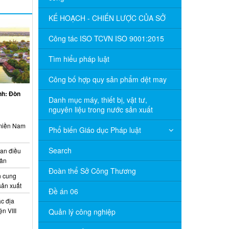
KẾ HOẠCH - CHIẾN LƯỢC CỦA SỞ
Công tác ISO TCVN ISO 9001:2015
Tìm hiểu pháp luật
Công bố hợp quy sản phẩm dệt may
inh: Đòn
Danh mục máy, thiết bị, vật tư,
nguyên liệu trong nước sản xuất
 miền Nam
Phổ biến Giáo dục Pháp luật
Search
ian điều
uân
Đoàn thể Sở Công Thương
 cung
sản xuất
Đề án 06
c địa
n VIII
Quản lý công nghiệp