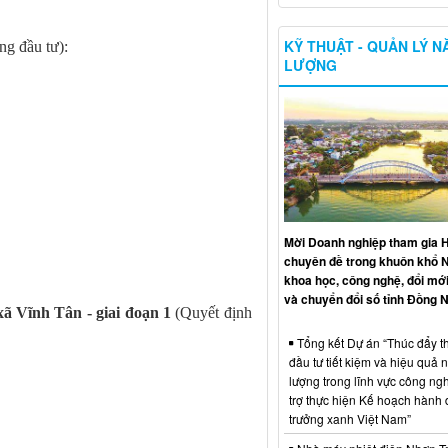
KỸ THUẬT - QUẢN LÝ 
ng đầu tư):
LƯỢNG
Mời Doanh nghiệp tham gia H
chuyên đề trong khuôn khổ 
khoa học, công nghệ, đổi mới
và chuyển đổi số tỉnh Đồng N
 xã Vĩnh Tân - giai đoạn 1
(Quyết định
Tổng kết Dự án “Thúc đẩy th
đầu tư tiết kiệm và hiệu quả 
lượng trong lĩnh vực công ng
trợ thực hiện Kế hoạch hành
trưởng xanh Việt Nam”