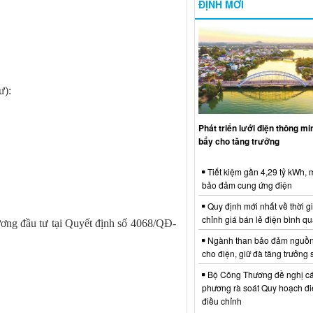
ĐỊNH MỚI
ư):
Phát triển lưới điện thông m
bẩy cho tăng trưởng
Tiết kiệm gần 4,29 tỷ kWh,
bảo đảm cung ứng điện
Quy định mới nhất về thời g
chỉnh giá bán lẻ điện bình q
ơng đầu tư tại Quyết định số 4068/QĐ-
:
Ngành than bảo đảm nguồn
cho điện, giữ đà tăng trưởng 
Bộ Công Thương đề nghị cá
phương rà soát Quy hoạch điệ
điều chỉnh