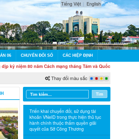
Tiếng Việt
English
ÁN 06
CHUYỂN ĐỔI SỐ
CÁC HIỆP ĐỊNH
iệm 80 năm Cách mạng tháng Tám và Quốc khánh 2/9
Thay đổi màu sắc
NH
Tìm
Triển khai chuyển đổi, sử dụng tài
khoản VNeID trong thực hiện thủ tục
hành chính thuộc thẩm quyền giải
quyết của Sở Công Thương