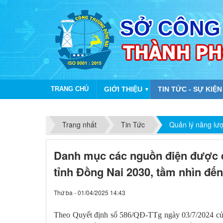
TRANG CHỦ
GIỚI THIỆU
TIN TỨC - SỰ KIỆN
▼
Trang nhất
Tin Tức
Quản lý năng lư
Danh mục các nguồn điện được q
tỉnh Đồng Nai 2030, tầm nhìn đế
Thứ ba - 01/04/2025 14:43
T
heo Quyết định số 586/QĐ-TTg ngày 03/7/2024 c