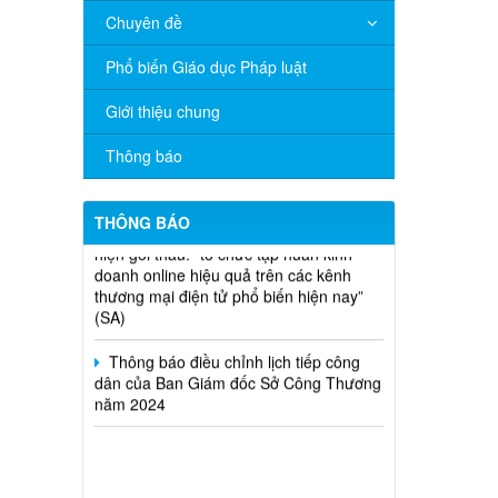
Chuyên đề
V/v đề nghị báo cáo hệ thống phân
phối, nhãn hiệu hàng hóa và hoạt động
Phổ biến Giáo dục Pháp luật
mua bán khí trên địa bàn tỉnh năm 2025
(nhắc lần 2).
Giới thiệu chung
Thông báo bán thanh lý tài sản công
Thông báo
theo hình thức chỉ định
Thông báo lựa chọn nhà thầu thực
hiện gói thầu: “tổ chức tập huấn kinh
THÔNG BÁO
doanh online hiệu quả trên các kênh
thương mại điện tử phổ biến hiện nay”
(SA)
Thông báo điều chỉnh lịch tiếp công
dân của Ban Giám đốc Sở Công Thương
năm 2024