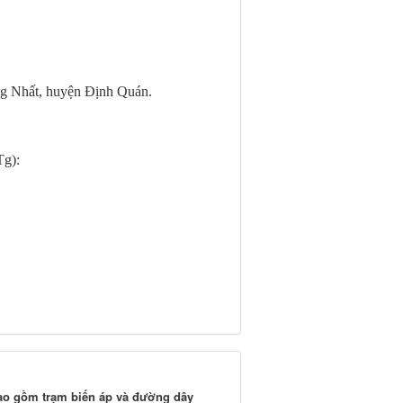
ng Nhất, huyện Định Quán.
Tg):
 bao gồm trạm biến áp và đường dây