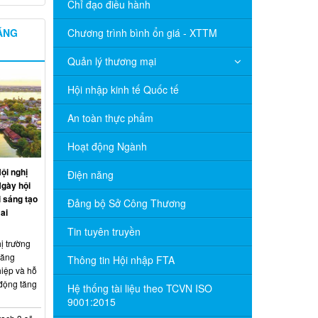
Chỉ đạo điều hành
NĂNG
Chương trình bình ổn giá - XTTM
Quản lý thương mại
Hội nhập kinh tế Quốc tế
An toàn thực phẩm
Hoạt động Ngành
ội nghị
Điện năng
Ngày hội
 sáng tạo
Đảng bộ Sở Công Thương
ai
Tin tuyên truyền
ị trường
năng
Thông tin Hội nhập FTA
hiệp và hỗ
 động tăng
Hệ thống tài liệu theo TCVN ISO
9001:2015