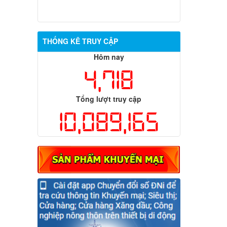
THỐNG KÊ TRUY CẬP
Hôm nay
4,718
Tổng lượt truy cập
10,089,165