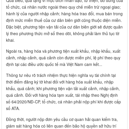
Quà biếu, quà tặng vì mục đích nhân đạo, từ thiện; đồ dùng của
tổ chức, cá nhân nước ngoài theo quy chế miễn trừ ngoại giao;
hành lý của người nhập cảnh; hàng hóa trao đổi, mua bán trong
định mức miễn thuế của cư dân biên giới cũng thuộc diện miễn.
Đặc biệt, phương tiện vận tải của cư dân biên giới sẽ được quản
lý theo phương thức mở sổ theo dõi, không phải làm thủ tục tờ
khai.
Ngoài ra, hàng hóa và phương tiện xuất khẩu, nhập khẩu, xuất
cảnh, nhập cảnh, quá cảnh còn được miễn phí, lệ phí theo quy
định tại các điều ước quốc tế mà Việt Nam cam kết...
Thông tư nêu rõ trách nhiệm thực hiện nghĩa vụ tài chính tại
thời điểm đăng ký tờ khai đối với hàng hóa xuất khẩu, nhập
khẩu, quá cảnh; khi phương tiện vận tải xuất cảnh, nhập cảnh,
quá cảnh. Đối với hàng hóa tạm xuất, tái nhập theo Nghị định
số 64/2020/NĐ-CP, tổ chức, cá nhân phải nộp phí khi được cấp
sổ ATA.
Đồng thời, người nộp đơn yêu cầu cơ quan hải quan kiểm tra,
giám sát hàng hóa có liên quan đến bảo hộ quyền sở hữu trí