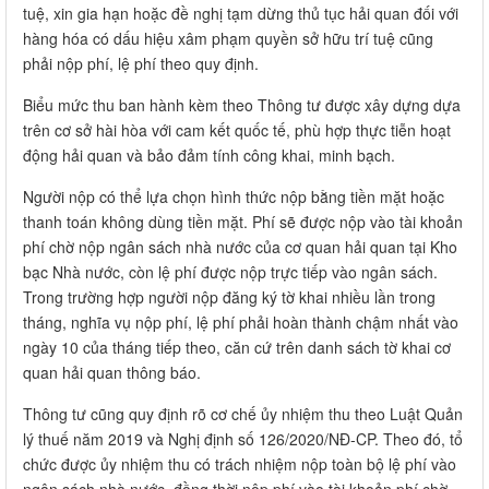
tuệ, xin gia hạn hoặc đề nghị tạm dừng thủ tục hải quan đối với
hàng hóa có dấu hiệu xâm phạm quyền sở hữu trí tuệ cũng
phải nộp phí, lệ phí theo quy định.
Biểu mức thu ban hành kèm theo Thông tư được xây dựng dựa
trên cơ sở hài hòa với cam kết quốc tế, phù hợp thực tiễn hoạt
động hải quan và bảo đảm tính công khai, minh bạch.
Người nộp có thể lựa chọn hình thức nộp bằng tiền mặt hoặc
thanh toán không dùng tiền mặt. Phí sẽ được nộp vào tài khoản
phí chờ nộp ngân sách nhà nước của cơ quan hải quan tại Kho
bạc Nhà nước, còn lệ phí được nộp trực tiếp vào ngân sách.
Trong trường hợp người nộp đăng ký tờ khai nhiều lần trong
tháng, nghĩa vụ nộp phí, lệ phí phải hoàn thành chậm nhất vào
ngày 10 của tháng tiếp theo, căn cứ trên danh sách tờ khai cơ
quan hải quan thông báo.
Thông tư cũng quy định rõ cơ chế ủy nhiệm thu theo Luật Quản
lý thuế năm 2019 và Nghị định số 126/2020/NĐ-CP. Theo đó, tổ
chức được ủy nhiệm thu có trách nhiệm nộp toàn bộ lệ phí vào
ngân sách nhà nước, đồng thời nộp phí vào tài khoản phí chờ