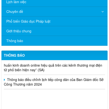
Lịch làm việc
Chuyên đề
Phổ biến Giáo dục Pháp luật
V/v đề nghị báo cáo hệ thống phân phối, nhãn hiệu hàng hóa
Giới thiệu chung
và hoạt động mua bán khí trên địa bàn tỉnh năm 2025 (nhắc lần
2).
Thông báo
Thông báo bán thanh lý tài sản công theo hình thức chỉ định
THÔNG BÁO
Thông báo lựa chọn nhà thầu thực hiện gói thầu: “tổ chức tập
huấn kinh doanh online hiệu quả trên các kênh thương mại điện
tử phổ biến hiện nay” (SA)
Thông báo điều chỉnh lịch tiếp công dân của Ban Giám đốc Sở
Công Thương năm 2024