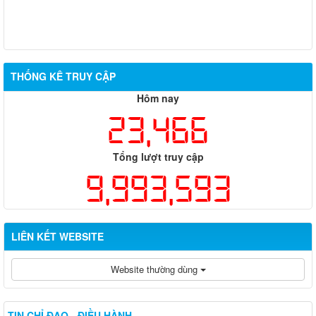
THỐNG KÊ TRUY CẬP
Hôm nay
23,466
Tổng lượt truy cập
9,993,593
LIÊN KẾT WEBSITE
Website thường dùng
TIN CHỈ ĐẠO - ĐIỀU HÀNH