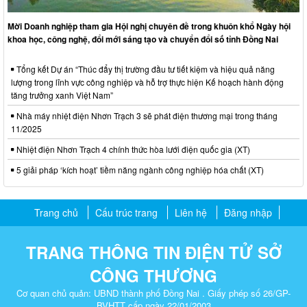
Mời Doanh nghiệp tham gia Hội nghị chuyên đề trong khuôn khổ Ngày hội
khoa học, công nghệ, đổi mới sáng tạo và chuyển đổi số tỉnh Đồng Nai
Tổng kết Dự án “Thúc đẩy thị trường đầu tư tiết kiệm và hiệu quả năng
lượng trong lĩnh vực công nghiệp và hỗ trợ thực hiện Kế hoạch hành động
tăng trưởng xanh Việt Nam”
Nhà máy nhiệt điện Nhơn Trạch 3 sẽ phát điện thương mại trong tháng
11/2025
Nhiệt điện Nhơn Trạch 4 chính thức hòa lưới điện quốc gia (XT)
5 giải pháp ‘kích hoạt’ tiềm năng ngành công nghiệp hóa chất (XT)
Trang chủ
Cấu trúc trang
Liên hệ
Đăng nhập
TRANG THÔNG TIN ĐIỆN TỬ SỞ
CÔNG THƯƠNG
Cơ quan chủ quản: UBND thành phố Đồng Nai . Giấy phép số 26/GP-
BVHTT cấp ngày 22/01/2003