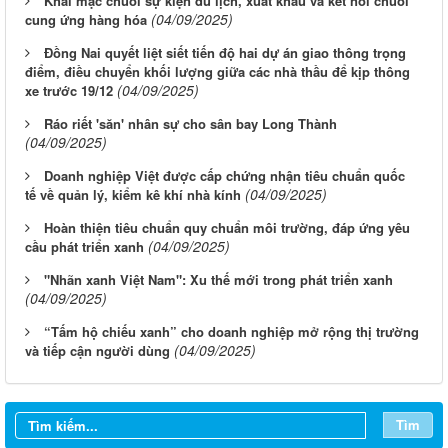
Khai mạc chuỗi sự kiện du lịch, xuất khẩu và kết nối chuỗi
(04/09/2025)
cung ứng hàng hóa
Đồng Nai quyết liệt siết tiến độ hai dự án giao thông trọng
điểm, điều chuyển khối lượng giữa các nhà thầu để kịp thông
(04/09/2025)
xe trước 19/12
Ráo riết 'săn' nhân sự cho sân bay Long Thành
(04/09/2025)
Doanh nghiệp Việt được cấp chứng nhận tiêu chuẩn quốc
(04/09/2025)
tế về quản lý, kiểm kê khí nhà kính
Hoàn thiện tiêu chuẩn quy chuẩn môi trường, đáp ứng yêu
(04/09/2025)
cầu phát triển xanh
"Nhãn xanh Việt Nam": Xu thế mới trong phát triển xanh
(04/09/2025)
“Tấm hộ chiếu xanh” cho doanh nghiệp mở rộng thị trường
(04/09/2025)
và tiếp cận người dùng
Tìm