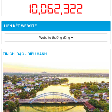
10,062,322
LIÊN KẾT WEBSITE
Website thường dùng
TIN CHỈ ĐẠO - ĐIỀU HÀNH