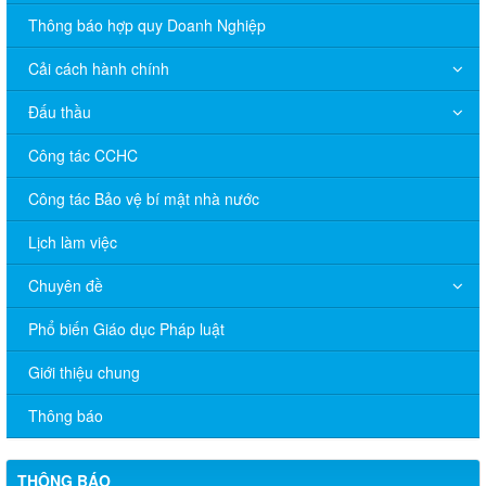
Thông báo hợp quy Doanh Nghiệp
Cải cách hành chính
Đấu thầu
Công tác CCHC
Công tác Bảo vệ bí mật nhà nước
Lịch làm việc
Chuyên đề
Phổ biến Giáo dục Pháp luật
V/v đề nghị báo cáo hệ thống phân phối, nhãn hiệu hàng hóa
Giới thiệu chung
và hoạt động mua bán khí trên địa bàn tỉnh năm 2025 (nhắc lần
2).
Thông báo
Thông báo bán thanh lý tài sản công theo hình thức chỉ định
THÔNG BÁO
Thông báo lựa chọn nhà thầu thực hiện gói thầu: “tổ chức tập