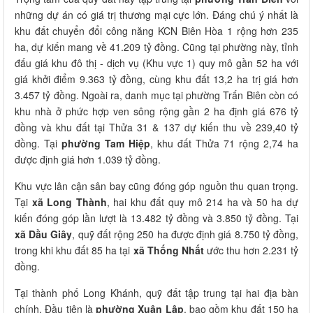
những dự án có giá trị thương mại cực lớn. Đáng chú ý nhất là
khu đất chuyển đổi công năng KCN Biên Hòa 1 rộng hơn 235
ha, dự kiến mang về 41.209 tỷ đồng. Cũng tại phường này, tỉnh
đấu giá khu đô thị - dịch vụ (Khu vực 1) quy mô gần 52 ha với
giá khởi điểm 9.363 tỷ đồng, cùng khu đất 13,2 ha trị giá hơn
3.457 tỷ đồng. Ngoài ra, danh mục tại phường Trấn Biên còn có
khu nhà ở phức hợp ven sông rộng gần 2 ha định giá 676 tỷ
đồng và khu đất tại Thửa 31 & 137 dự kiến thu về 239,40 tỷ
đồng. Tại
phường Tam Hiệp
, khu đất Thửa 71 rộng 2,74 ha
được định giá hơn 1.039 tỷ đồng.
Khu vực lân cận sân bay cũng đóng góp nguồn thu quan trọng.
Tại
xã Long Thành
, hai khu đất quy mô 214 ha và 50 ha dự
kiến đóng góp lần lượt là 13.482 tỷ đồng và 3.850 tỷ đồng. Tại
xã Dầu Giây
, quỹ đất rộng 250 ha được định giá 8.750 tỷ đồng,
trong khi khu đất 85 ha tại
xã Thống Nhất
ước thu hơn 2.231 tỷ
đồng.
Tại thành phố Long Khánh, quỹ đất tập trung tại hai địa bàn
chính. Đầu tiên là
phường Xuân Lập
, bao gồm khu đất 150 ha