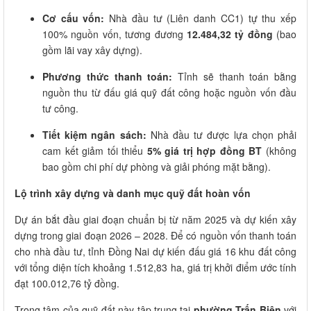
Cơ cấu vốn:
Nhà đầu tư (Liên danh CC1) tự thu xếp
100% nguồn vốn, tương đương
12.484,32 tỷ đồng
(bao
gồm lãi vay xây dựng).
Phương thức thanh toán:
Tỉnh sẽ thanh toán bằng
nguồn thu từ đấu giá quỹ đất công hoặc nguồn vốn đầu
tư công.
Tiết kiệm ngân sách:
Nhà đầu tư được lựa chọn phải
cam kết giảm tối thiểu
5% giá trị hợp đồng BT
(không
bao gồm chi phí dự phòng và giải phóng mặt bằng).
Lộ trình xây dựng và danh mục quỹ đất hoàn vốn
Dự án bắt đầu giai đoạn chuẩn bị từ năm 2025 và dự kiến xây
dựng trong giai đoạn 2026 – 2028. Để có nguồn vốn thanh toán
cho nhà đầu tư, tỉnh Đồng Nai dự kiến đấu giá 16 khu đất công
với tổng diện tích khoảng 1.512,83 ha, giá trị khởi điểm ước tính
đạt 100.012,76 tỷ đồng.
Trọng tâm của quỹ đất này tập trung tại
phường Trấn Biên
với