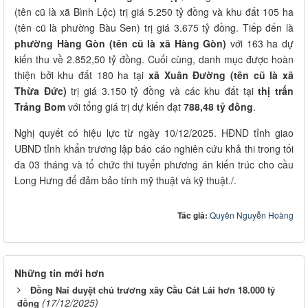
(tên cũ là xã Bình Lộc) trị giá 5.250 tỷ đồng và khu đất 105 ha
(tên cũ là phường Bàu Sen) trị giá 3.675 tỷ đồng. Tiếp đến là
phường Hàng Gòn (tên cũ là xã Hàng Gòn)
với 163 ha dự
kiến thu về 2.852,50 tỷ đồng. Cuối cùng, danh mục được hoàn
thiện bởi khu đất 180 ha tại
xã Xuân Đường (tên cũ là xã
Thừa Đức)
trị giá 3.150 tỷ đồng và các khu đất tại
thị trấn
Trảng Bom
với tổng giá trị dự kiến đạt
788,48 tỷ đồng
.
Nghị quyết có hiệu lực từ ngày 10/12/2025. HĐND tỉnh giao
UBND tỉnh khẩn trương lập báo cáo nghiên cứu khả thi trong tối
đa 03 tháng và tổ chức thi tuyển phương án kiến trúc cho cầu
Long Hưng để đảm bảo tính mỹ thuật và kỹ thuật./.
Tác giả:
Quyên Nguyễn Hoàng
Những tin mới hơn
Đồng Nai duyệt chủ trương xây Cầu Cát Lái hơn 18.000 tỷ
(17/12/2025)
đồng