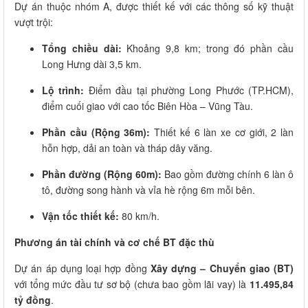
Dự án thuộc nhóm A, được thiết kế với các thông số kỹ thuật
vượt trội:
Tổng chiều dài:
Khoảng 9,8 km; trong đó phần cầu
Long Hưng dài 3,5 km.
Lộ trình:
Điểm đầu tại phường Long Phước (TP.HCM),
điểm cuối giao với cao tốc Biên Hòa – Vũng Tàu.
Phần cầu (Rộng 36m):
Thiết kế 6 làn xe cơ giới, 2 làn
hỗn hợp, dải an toàn và tháp dây văng.
Phần đường (Rộng 60m):
Bao gồm đường chính 6 làn ô
tô, đường song hành và vỉa hè rộng 6m mỗi bên.
Vận tốc thiết kế:
80 km/h.
Phương án tài chính và cơ chế BT đặc thù
Dự án áp dụng loại hợp đồng
Xây dựng – Chuyển giao (BT)
với tổng mức đầu tư sơ bộ (chưa bao gồm lãi vay) là
11.495,84
tỷ đồng
.