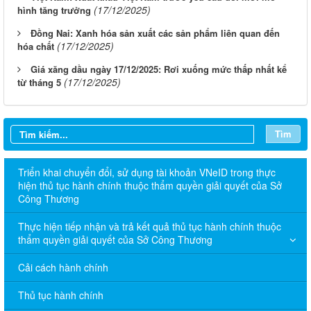
(17/12/2025)
hình tăng trưởng
Đồng Nai: Xanh hóa sản xuất các sản phẩm liên quan đến
(17/12/2025)
hóa chất
Giá xăng dầu ngày 17/12/2025: Rơi xuống mức thấp nhất kể
(17/12/2025)
từ tháng 5
Tìm
Triển khai chuyển đổi, sử dụng tài khoản VNeID trong thực
hiện thủ tục hành chính thuộc thẩm quyền giải quyết của Sở
Công Thương
Thực hiện tiếp nhận và trả kết quả thủ tục hành chính thuộc
thẩm quyền giải quyết của Sở Công Thương
Cải cách hành chính
Thủ tục hành chính