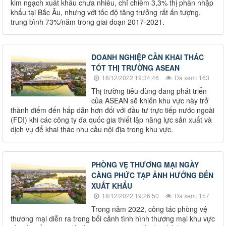
kim ngạch xuất khẩu chưa nhiều, chỉ chiếm 3,3% thị phần nhập
khẩu tại Bắc Âu, nhưng với tốc độ tăng trưởng rất ấn tượng,
trung bình 73%/năm trong giai đoạn 2017-2021.
DOANH NGHIỆP CẦN KHAI THÁC
TÓT THỊ TRƯỜNG ASEAN
18/12/2022 19:34:46
Đã xem: 163
Thị trường tiêu dùng đang phát triển
của ASEAN sẽ khiến khu vực này trở
thành điểm đến hấp dẫn hơn đối với đầu tư trực tiếp nước ngoài
(FDI) khi các công ty đa quốc gia thiết lập năng lực sản xuất và
dịch vụ để khai thác nhu cầu nội địa trong khu vực.
PHÒNG VẸ THƯƠNG MẠI NGÀY
CÀNG PHỨC TẠP ẢNH HƯỞNG ĐẾN
XUẤT KHẨU
18/12/2022 19:26:50
Đã xem: 157
Trong năm 2022, công tác phòng vệ
thương mại diễn ra trong bối cảnh tình hình thương mại khu vực