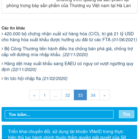
phòng trưng bày sản phẩm của Thương vụ Việt nam tại Hà Lan
Các tin khác
420.000 bộ chứng nhận xuất xứ hàng hóa (C/O), trị giá 21 tỷ USD
cho hàng hóa xuất khẩu được hưởng ưu đãi từ các FTA
(01/06/2021)
Bộ Công Thương tiến hành điều tra chống bán phá giá, chống trợ
cấp với đường mía nhập khẩu.
(22/11/2020)
Hàng dệt may xuất khẩu sang EAEU có nguy cơ vượt ngưỡng quy
định
(22/11/2020)
tin tức hội nhập fta
(21/02/2020)
«
1
...
32
33
34
»
Tìm
Triển khai chuyển đổi, sử dụng tài khoản VNeID trong thực
hiện thủ tục hành chính thuộc thẩm quyền giải quyết của Sở