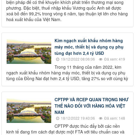
biện pháp để có thể khuyến khích phát triển thương mại song
phương. Đặc biệt, thuế nhập khẩu Vương quốc Anh sẽ được
xoá bỏ đến 99,2% trong vòng 6 năm, tạo thuận lợi lớn cho hàng
hoá xuất khẩu của Việt Nam.
Kim ngạch xuất khẩu nhóm hàng
máy móc, thiết bị và dụng cụ phụ
tùng đạt hơn 2,4 tỷ USD
19/12/2022 08:06:06
Đã xem: 419
Trong 11 tháng của năm 2022, kim
ngạch xuất khẩu nhóm hàng máy móc, thiết bị và dụng cụ phụ
tùng của Đồng Nai đạt hơn 2,4 tỷ USD, tăng 27% so với cùng kỳ
CPTPP VÀ RCEP QUAN TRỌNG NHƯ
THẾ NÀO ĐỐI VỚI HÀNG HÓA VIỆT
NAM
18/12/2022 19:40:06
Đã xem: 148
CPTPP được thúc đẩy bởi các nền
kinh tế đang tìm cách đạt được một FTA với tiêu chuẩn cao và