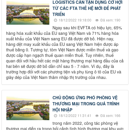
LOGISTICS CẦN TẬN DỤNG CƠ HỢI
TỪ CÁC FTA THẾ HỆ MỚI ĐỂ PHÁT
TRIỂN
18/12/2022 19:18:00
Đã xem: 190
Ngay sau khi EVFTA có hiệu lực, 65%
hàng hóa xuất khẩu của EU sang Việt Nam và 71% hàng hóa
xuất khẩu của Việt Nam sang EU đã được dỡ bỏ. Hiện nay,
hàng dệt may xuất khẩu của EU sang Việt Nam hiện được áp
thuế bằng 0. Tương tự, tôm Việt Nam được miễn thuế và gạo
được cấp hạn ngạch thuế quan miễn thuế. Tuy nhiên, thuế
quan đối với hầu hết các mặt hàng thương mại hàng đầu của cả
hai bên sẽ được dỡ bỏ dần chỉ sau 5 - 7 năm. Ví dụ, đây là
trường hợp đối với các phương tiện và phụ tùng ô tô của EU và
giày dép của Việt Nam thâm nhập thị trường của nhau.
CHỦ ĐỘNG ỨNG PHÓ PHÒNG VỆ
THƯƠNG MẠI TRONG QUÁ TRÌNH
HỘI NHẬP
18/12/2022 11:31:41
Đã xem: 166
trong năm 2022, công tác phòng vệ
thương mại diễn ra trong bối cảnh tình hình thương mại khu vực