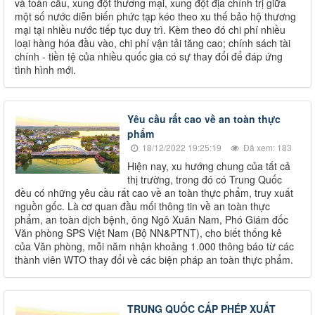
và toàn cầu, xung đột thương mại, xung đột địa chính trị giữa
một số nước diễn biến phức tạp kéo theo xu thế bảo hộ thương
mại tại nhiều nước tiếp tục duy trì. Kèm theo đó chi phí nhiều
loại hàng hóa đầu vào, chi phí vận tải tăng cao; chính sách tài
chính - tiền tệ của nhiều quốc gia có sự thay đổi để đáp ứng
tình hình mới.
Yêu cầu rất cao về an toàn thực
phẩm
18/12/2022 19:25:19
Đã xem: 183
Hiện nay, xu hướng chung của tất cả
thị trường, trong đó có Trung Quốc
đều có những yêu cầu rất cao về an toàn thực phẩm, truy xuất
nguồn gốc. Là cơ quan đầu mối thông tin về an toàn thực
phẩm, an toàn dịch bệnh, ông Ngô Xuân Nam, Phó Giám đốc
Văn phòng SPS Việt Nam (Bộ NN&PTNT), cho biết thống kê
của Văn phòng, mỗi năm nhận khoảng 1.000 thông báo từ các
thành viên WTO thay đổi về các biện pháp an toàn thực phẩm.
TRUNG QUỐC CẤP PHÉP XUẤT