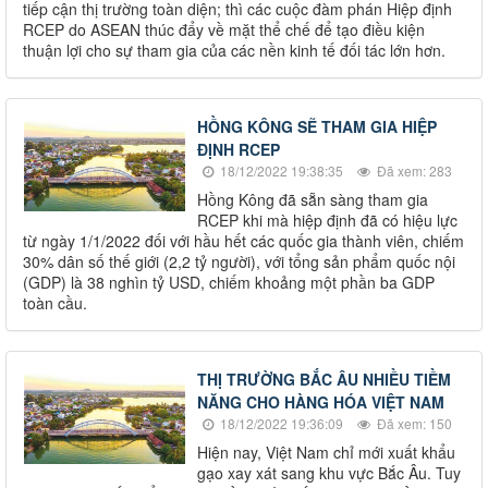
tiếp cận thị trường toàn diện; thì các cuộc đàm phán Hiệp định
RCEP do ASEAN thúc đẩy về mặt thể chế để tạo điều kiện
thuận lợi cho sự tham gia của các nền kinh tế đối tác lớn hơn.
HỒNG KÔNG SẼ THAM GIA HIỆP
ĐỊNH RCEP
18/12/2022 19:38:35
Đã xem: 283
Hồng Kông đã sẵn sàng tham gia
RCEP khi mà hiệp định đã có hiệu lực
từ ngày 1/1/2022 đối với hầu hết các quốc gia thành viên, chiếm
30% dân số thế giới (2,2 tỷ người), với tổng sản phẩm quốc nội
(GDP) là 38 nghìn tỷ USD, chiếm khoảng một phần ba GDP
toàn cầu.
THỊ TRƯỜNG BẮC ÂU NHIỀU TIỀM
NĂNG CHO HÀNG HÓA VIỆT NAM
18/12/2022 19:36:09
Đã xem: 150
Hiện nay, Việt Nam chỉ mới xuất khẩu
gạo xay xát sang khu vực Bắc Âu. Tuy