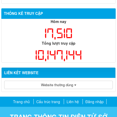
THỐNG KÊ TRUY CẬP
Hôm nay
17,510
Tổng lượt truy cập
10,147,144
LIÊN KẾT WEBSITE
Website thường dùng
Trang chủ
Cấu trúc trang
Liên hệ
Đăng nhập
TRANG THÔNG TIN ĐIỆN TỬ SỞ