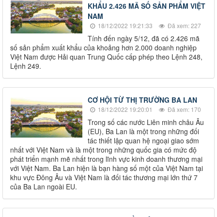
KHẨU 2.426 MÃ SỐ SẢN PHẨM VIỆT
NAM
18/12/2022 19:21:33
Đã xem: 227
Tính đến ngày 5/12, đã có 2.426 mã
số sản phẩm xuất khẩu của khoảng hơn 2.000 doanh nghiệp
Việt Nam được Hải quan Trung Quốc cấp phép theo Lệnh 248,
Lệnh 249.
CƠ HỘI TỪ THỊ TRƯỜNG BA LAN
18/12/2022 19:20:01
Đã xem: 170
Trong số các nước Liên minh châu Âu
(EU), Ba Lan là một trong những đối
tác thiết lập quan hệ ngoại giao sớm
nhất với Việt Nam và là một trong những quốc gia có mức độ
phát triển mạnh mẽ nhất trong lĩnh vực kinh doanh thương mại
với Việt Nam. Ba Lan hiện là bạn hàng số một của Việt Nam tại
khu vực Đông Âu và Việt Nam là đối tác thương mại lớn thứ 7
của Ba Lan ngoài EU.