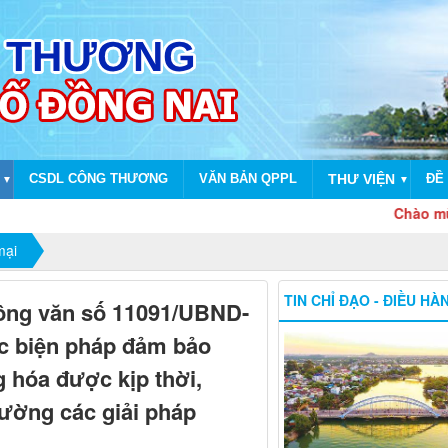
CSDL CÔNG THƯƠNG
VĂN BẢN QPPL
THƯ VIỆN
ĐỀ 
▼
▼
Chào mừng dịp 
mại
TIN CHỈ ĐẠO - ĐIỀU HÀ
ông văn số 11091/UBND-
ác biện pháp đảm bảo
g hóa được kịp thời,
cường các giải pháp