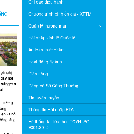
Chỉ đạo điều hành
NĂNG
Chương trình bình ổn giá - XTTM
Quản lý thương mại
Hội nhập kinh tế Quốc tế
An toàn thực phẩm
Hoạt động Ngành
ội nghị
Điện năng
Ngày hội
 sáng tạo
Đảng bộ Sở Công Thương
ai
Tin tuyên truyền
ị trường
năng
Thông tin Hội nhập FTA
hiệp và hỗ
 động tăng
Hệ thống tài liệu theo TCVN ISO
9001:2015