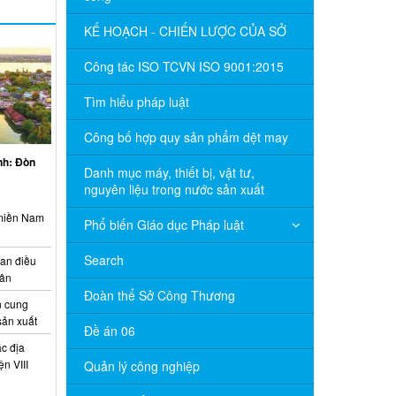
KẾ HOẠCH - CHIẾN LƯỢC CỦA SỞ
Công tác ISO TCVN ISO 9001:2015
Tìm hiểu pháp luật
Công bố hợp quy sản phẩm dệt may
inh: Đòn
Danh mục máy, thiết bị, vật tư,
nguyên liệu trong nước sản xuất
 miền Nam
Phổ biến Giáo dục Pháp luật
Search
ian điều
uân
Đoàn thể Sở Công Thương
 cung
sản xuất
Đề án 06
c địa
n VIII
Quản lý công nghiệp