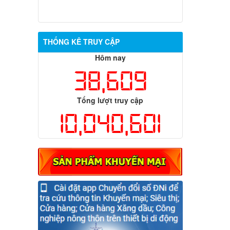
THỐNG KÊ TRUY CẬP
Hôm nay
38,609
Tổng lượt truy cập
10,040,601