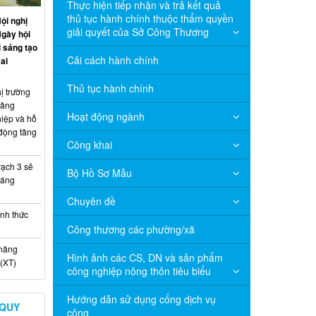
Thực hiện tiếp nhận và trả kết quả
thủ tục hành chính thuộc thẩm quyền
ội nghị
giải quyết của Sở Công Thương
Ngày hội
 sáng tạo
Cải cách hành chính
ai
Thủ tục hành chính
ị trường
năng
Hoạt động ngành
hiệp và hỗ
 động tăng
Công khai
ạch 3 sẽ
Bộ Hồ Sơ Mẫu
háng
Chuyên đề
nh thức
Công thương các phường/xã
 năng
Hình ảnh các CS, DN và sản phẩm
(XT)
công nghiệp nông thôn tiêu biểu
Hướng dẫn sử dụng cổng dịch vụ
 QUY
công