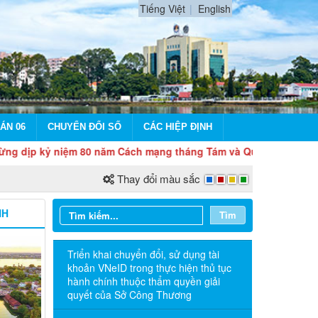
Tiếng Việt
English
ÁN 06
CHUYỂN ĐỔI SỐ
CÁC HIỆP ĐỊNH
kỷ niệm 80 năm Cách mạng tháng Tám và Quốc khánh 2/9
Thay đổi màu sắc
NH
Tìm
Triển khai chuyển đổi, sử dụng tài
khoản VNeID trong thực hiện thủ tục
hành chính thuộc thẩm quyền giải
quyết của Sở Công Thương