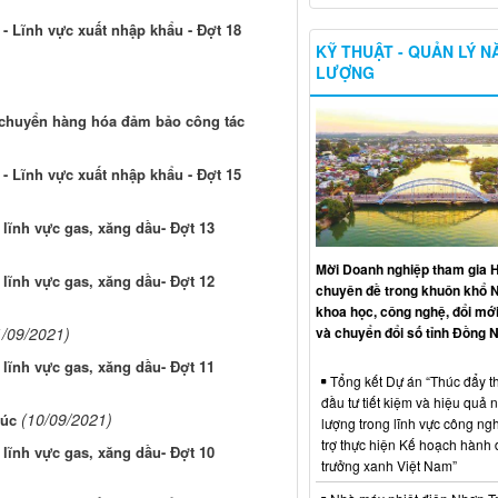
- Lĩnh vực xuất nhập khẩu - Đợt 18
KỸ THUẬT - QUẢN LÝ 
LƯỢNG
ận chuyển hàng hóa đảm bảo công tác
- Lĩnh vực xuất nhập khẩu - Đợt 15
lĩnh vực gas, xăng dầu- Đợt 13
Mời Doanh nghiệp tham gia H
lĩnh vực gas, xăng dầu- Đợt 12
chuyên đề trong khuôn khổ 
khoa học, công nghệ, đổi mới
và chuyển đổi số tỉnh Đồng N
1/09/2021)
lĩnh vực gas, xăng dầu- Đợt 11
Tổng kết Dự án “Thúc đẩy th
đầu tư tiết kiệm và hiệu quả 
(10/09/2021)
súc
lượng trong lĩnh vực công ng
trợ thực hiện Kế hoạch hành
lĩnh vực gas, xăng dầu- Đợt 10
trưởng xanh Việt Nam”