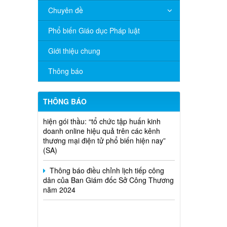
Chuyên đề
V/v đề nghị báo cáo hệ thống phân
phối, nhãn hiệu hàng hóa và hoạt động
Phổ biến Giáo dục Pháp luật
mua bán khí trên địa bàn tỉnh năm 2025
(nhắc lần 2).
Giới thiệu chung
Thông báo bán thanh lý tài sản công
Thông báo
theo hình thức chỉ định
Thông báo lựa chọn nhà thầu thực
THÔNG BÁO
hiện gói thầu: “tổ chức tập huấn kinh
doanh online hiệu quả trên các kênh
thương mại điện tử phổ biến hiện nay”
(SA)
Thông báo điều chỉnh lịch tiếp công
dân của Ban Giám đốc Sở Công Thương
năm 2024