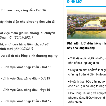
ĐỊNH MỚI
lĩnh vực gas, xăng dầu- Đợt 14
iấy nhận diện cho phương tiện vận tải
t việc tham gia lưu thông, di chuyển
(20/09/2021)
hường mới
Phát triển lưới điện thông m
hị, chợ, cửa hàng tiện ích, cơ sở,
bẩy cho tăng trưởng
(22/09/2021)
 hình mới
 ưu đãi từ các Hiệp định thương mại tự
Tiết kiệm gần 4,29 tỷ kWh,
bảo đảm cung ứng điện
- Lĩnh vực xuất nhập khẩu - Đợt 16
Quy định mới nhất về thời g
chỉnh giá bán lẻ điện bình q
- Lĩnh vực Gas, xăng dầu - Đợt 15
Ngành than bảo đảm nguồn
cho điện, giữ đà tăng trưởng 
- Lĩnh vực Gas, xăng dầu - Đợt 16
Bộ Công Thương đề nghị cá
phương rà soát Quy hoạch điệ
- Lĩnh vực xuất nhập khẩu - Đợt 17
điều chỉnh