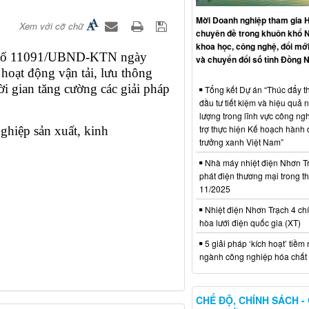
Mời Doanh nghiệp tham gia H
Xem với cỡ chữ
chuyên đề trong khuôn khổ 
khoa học, công nghệ, đổi mới
n số 11091/UBND-KTN ngày
và chuyển đổi số tỉnh Đồng N
hoạt động vận tải, lưu thông
ời gian tăng cường các giải pháp
Tổng kết Dự án “Thúc đẩy th
đầu tư tiết kiệm và hiệu quả 
lượng trong lĩnh vực công ng
trợ thực hiện Kế hoạch hành
hiệp sản xuất, kinh
trưởng xanh Việt Nam”
Nhà máy nhiệt điện Nhơn Tr
phát điện thương mại trong t
11/2025
Nhiệt điện Nhơn Trạch 4 chí
hòa lưới điện quốc gia (XT)
5 giải pháp ‘kích hoạt’ tiềm
ngành công nghiệp hóa chất 
CHẾ ĐỘ, CHÍNH SÁCH -