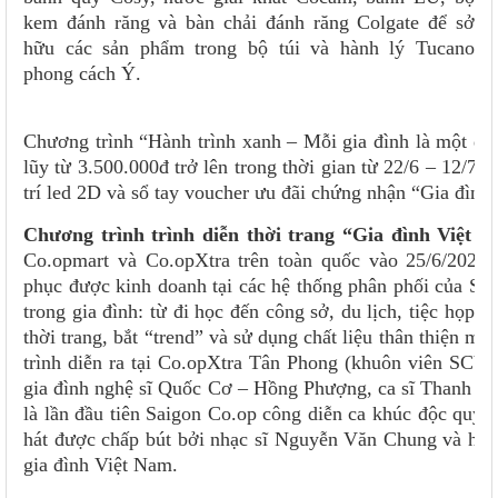
kem đánh răng và bàn chải đánh răng Colgate để sở
hữu các sản phẩm trong bộ túi và hành lý Tucano
phong cách Ý.
Chương trình “Hành trình xanh – Mỗi gia đình là một đại
lũy từ 3.500.000đ trở lên trong thời gian từ 22/6 – 12/7,
trí led 2D và sổ tay voucher ưu đãi chứng nhận “Gia đình 
Chương trình trình diễn thời trang “Gia đình Việt 
Co.opmart và Co.opXtra trên toàn quốc vào 25/6/2023.
phục được kinh doanh tại các hệ thống phân phối của Sa
trong gia đình: từ đi học đến công sở, du lịch, tiệc họp
thời trang, bắt “trend” và sử dụng chất liệu thân thiện m
trình diễn ra tại Co.opXtra Tân Phong (khuôn viên SCViv
gia đình nghệ sĩ Quốc Cơ – Hồng Phượng, ca sĩ Thanh N
là lần đầu tiên Saigon Co.op công diễn ca khúc độc quyề
hát được chấp bút bởi nhạc sĩ Nguyễn Văn Chung và hứa 
gia đình Việt Nam.