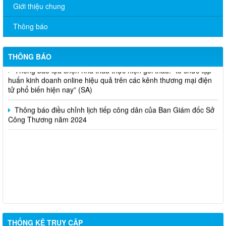
V/v đề nghị báo cáo hệ thống phân phối, nhãn hiệu hàng hóa
Giới thiệu chung
và hoạt động mua bán khí trên địa bàn tỉnh năm 2025 (nhắc lần
2).
Thông báo
Thông báo bán thanh lý tài sản công theo hình thức chỉ định
THÔNG BÁO
Thông báo lựa chọn nhà thầu thực hiện gói thầu: “tổ chức tập
huấn kinh doanh online hiệu quả trên các kênh thương mại điện
tử phổ biến hiện nay” (SA)
Thông báo điều chỉnh lịch tiếp công dân của Ban Giám đốc Sở
Công Thương năm 2024
THỐNG KÊ TRUY CẬP