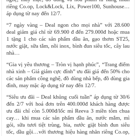
riêng Co.op, Lock&Lock, Lix, Power100, Sunhouse…
áp dụng từ nay đến 12/7.
“7 ngày vàng – Deal ngon cho mọi nhà” với 28.600
deal giảm giá chỉ từ 69.900 đ đến 279.000đ hoặc mua
1 tặng 1 cho các sản phẩm dầu ăn, gạo thơm ST25,
nước giặt, sữa tắm, nồi inox, bình đun siêu tốc, cây lau
nhà…
“Gia vị yêu thương – Tròn vị hạnh phúc”, “Trang điểm
nhà xinh – Giá giảm cực đỉnh” ưu đãi giá đến 50% cho
các sản phẩm công nghệ, đồ dùng nhà bếp, đồ dùng gia
đình, may mặc áp dụng từ nay đến 12/7.
“Siêu ưu đãi – Deal khủng cuối tuần” áp dụng từ 30/6
đến 2/7 với hoá đơn trên 400.000đ khách hàng được
ưu đãi chỉ còn 5.000đ/lốc mì Reeva 3 miền tôm chua
cay… khi mua các sản phẩm dầu ăn, nước mắm, mì
gói, sữa tươi tiệt trùng, bia, nước giặt bình đun siêu
tốc, dầu gội…với thương hiệu hàng nhãn riêng Co.op,