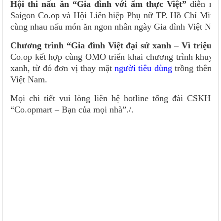
Hội thi nấu ăn “Gia đình với ẩm thực Việt”
diễn ra 
Saigon Co.op và Hội Liên hiệp Phụ nữ TP. Hồ Chí Minh p
cùng nhau nấu món ăn ngon nhân ngày Gia đình Việt Nam
Chương trình “Gia đình Việt đại sứ xanh – Vì triệu 
Co.op kết hợp cùng OMO triển khai chương trình khuyế
xanh, từ đó đơn vị thay mặt
người tiêu dùng
trồng thêm c
Việt Nam.
Mọi chi tiết vui lòng liên hệ hotline tổng đài CSKH 
“Co.opmart – Bạn của mọi nhà”./.
Hòa Trươ