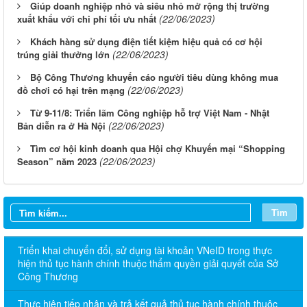
Giúp doanh nghiệp nhỏ và siêu nhỏ mở rộng thị trường
(22/06/2023)
xuất khẩu với chi phí tối ưu nhất
Khách hàng sử dụng điện tiết kiệm hiệu quả có cơ hội
(22/06/2023)
trúng giải thưởng lớn
Bộ Công Thương khuyến cáo người tiêu dùng không mua
(22/06/2023)
đồ chơi có hại trên mạng
Từ 9-11/8: Triển lãm Công nghiệp hỗ trợ Việt Nam - Nhật
(22/06/2023)
Bản diễn ra ở Hà Nội
Tìm cơ hội kinh doanh qua Hội chợ Khuyến mại “Shopping
(22/06/2023)
Season” năm 2023
Tìm
Triển khai chuyển đổi, sử dụng tài khoản VNeID trong thực
hiện thủ tục hành chính thuộc thẩm quyền giải quyết của Sở
Công Thương
Thực hiện tiếp nhận và trả kết quả thủ tục hành chính thuộc