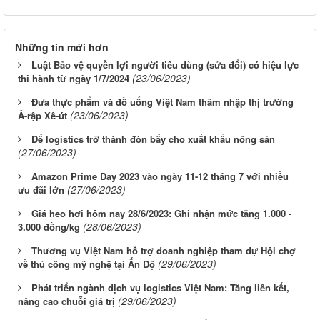
Những tin mới hơn
Luật Bảo vệ quyền lợi người tiêu dùng (sửa đổi) có hiệu lực
(23/06/2023)
thi hành từ ngày 1/7/2024
Đưa thực phẩm và đồ uống Việt Nam thâm nhập thị trường
(23/06/2023)
Ả-rập Xê-út
Để logistics trở thành đòn bẩy cho xuất khẩu nông sản
(27/06/2023)
Amazon Prime Day 2023 vào ngày 11-12 tháng 7 với nhiều
(27/06/2023)
ưu đãi lớn
Giá heo hơi hôm nay 28/6/2023: Ghi nhận mức tăng 1.000 -
(28/06/2023)
3.000 đồng/kg
Thương vụ Việt Nam hỗ trợ doanh nghiệp tham dự Hội chợ
(29/06/2023)
về thủ công mỹ nghệ tại Ấn Độ
Phát triển ngành dịch vụ logistics Việt Nam: Tăng liên kết,
(29/06/2023)
nâng cao chuỗi giá trị