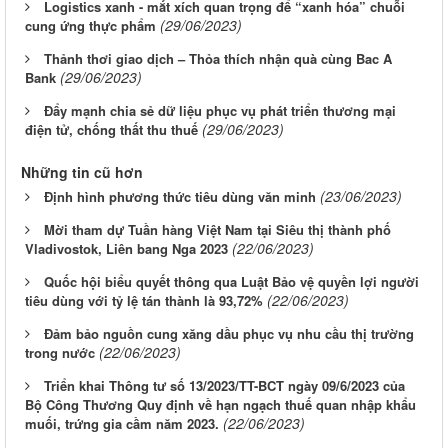
Logistics xanh - mắt xích quan trọng để “xanh hóa” chuỗi
(29/06/2023)
cung ứng thực phẩm
Thảnh thơi giao dịch – Thỏa thích nhận quà cùng Bac A
(29/06/2023)
Bank
Đẩy mạnh chia sẻ dữ liệu phục vụ phát triển thương mại
(29/06/2023)
điện tử, chống thất thu thuế
Những tin cũ hơn
(23/06/2023)
Định hình phương thức tiêu dùng văn minh
Mời tham dự Tuần hàng Việt Nam tại Siêu thị thành phố
(22/06/2023)
Vladivostok, Liên bang Nga 2023
Quốc hội biểu quyết thông qua Luật Bảo vệ quyền lợi người
(22/06/2023)
tiêu dùng với tỷ lệ tán thành là 93,72%
Đảm bảo nguồn cung xăng dầu phục vụ nhu cầu thị trường
(22/06/2023)
trong nước
Triển khai Thông tư số 13/2023/TT-BCT ngày 09/6/2023 của
Bộ Công Thương Quy định về hạn ngạch thuế quan nhập khẩu
(22/06/2023)
muối, trứng gia cầm năm 2023.