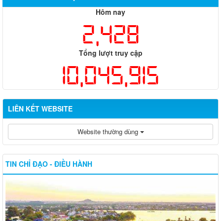
Hôm nay
2,428
Tổng lượt truy cập
10,045,915
LIÊN KẾT WEBSITE
Website thường dùng
TIN CHỈ ĐẠO - ĐIỀU HÀNH