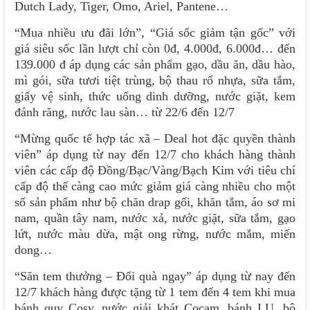
Dutch Lady, Tiger, Omo, Ariel, Pantene…
“Mua nhiều ưu đãi lớn”, “Giá sốc giảm tận gốc” với
giá siêu sốc lần lượt chỉ còn 0đ, 4.000đ, 6.000đ… đến
139.000 đ áp dụng các sản phẩm gạo, dầu ăn, dầu hào,
mì gói, sữa tươi tiệt trùng, bộ thau rổ nhựa, sữa tắm,
giấy vệ sinh, thức uống dinh dưỡng, nước giặt, kem
đánh răng, nước lau sàn… từ 22/6 đến 12/7
“Mừng quốc tế hợp tác xã – Deal hot đặc quyền thành
viên” áp dụng từ nay đến 12/7 cho khách hàng thành
viên các cấp độ Đồng/Bạc/Vàng/Bạch Kim với tiêu chí
cấp độ thể càng cao mức giảm giá càng nhiều cho một
số sản phẩm như bộ chăn drap gối, khăn tắm, áo sơ mi
nam, quần tây nam, nước xả, nước giặt, sữa tắm, gạo
lứt, nước màu dừa, mật ong rừng, nước mắm, miến
dong…
“Săn tem thưởng – Đổi quà ngay” áp dụng từ nay đến
12/7 khách hàng được tặng từ 1 tem đến 4 tem khi mua
bánh quy Cosy, nước giải khát Cocam, bánh LU, bộ