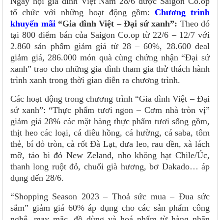
Ngày hội gia đình Việt Nam 28/6 được Saigon Co.op
tổ chức với những hoạt động gồm:
Chương trình
khuyến mãi
“Gia đình Việt – Đại sứ xanh”:
Theo đó
tại 800 điểm bán của Saigon Co.op từ 22/6 – 12/7 với
2.860 sản phẩm giảm giá từ 28 – 60%, 28.600 deal
giảm giá, 286.000 món quà cùng chứng nhận “Đại sứ
xanh” trao cho những gia đình tham gia thử thách hành
trình xanh trong thời gian diễn ra chương trình.
Các hoạt động trong chương trình “Gia đình Việt – Đại
sứ xanh”: “Thực phẩm tươi ngon – Cơm nhà tròn vị”
giảm giá 28% các mặt hàng thực phẩm tươi sống gồm,
thịt heo các loại, cá diêu hồng, cá hường, cá saba, tôm
thẻ, bí đỏ tròn, cà rốt Đà Lạt, dưa leo, rau dền, xà lách
mỡ, táo bi đỏ New Zeland, nho không hạt Chile/Úc,
thanh long ruột đỏ, chuối già hương, bơ Dakado… áp
dụng đến 28/6.
“Shopping Season 2023 – Thoả sức mua – Đua sức
sắm” giảm giá 60% áp dụng cho các sản phẩm công
nghệ, may mặc, đồ dùng và hoá phẩm từ hàng nhãn