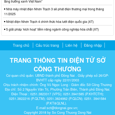
tăng trưởng xanh Việt Nam”
Nhà máy nhiệt điện Nhơn Trạch 3 sẽ phát điện thương mại trong tháng
11/2025
Nhiệt điện Nhơn Trạch 4 chính thức hòa lưới điện quốc gia (XT)
5 giải pháp ‘kích hoạt’ tiềm năng ngành công nghiệp hóa chất (XT)
Trang chủ
Cấu trúc trang
Liên hệ
Đăng nhập
TRANG THÔNG TIN ĐIỆN TỬ SỞ
CÔNG THƯƠNG
Cơ quan chủ quản: UBND thành phố Đồng Nai . Giấy phép số 26/GP-
BVHTT cấp ngày 22/01/2003
Chịu trách nhiệm chính: Ông Vũ Ngọc Long - Giám đốc Sở Công Thương
Địa chỉ: Số 2 Nguyễn Văn Trị, Phường Trấn Biên, Thành phố Đồng Nai.
Điện Thoại : 0251.3823317 (VPS); 0251.3941585 (P.KHTCTH);
0251.3822216 (P.QLTM); 0251.3824962 (P.QLCN); 0251. 3941584
(P.KT&QLNL).
E-mail:sct@dongnai.gov.vn;
Copyright 2018 by So Cong Thuong Dong Nai​