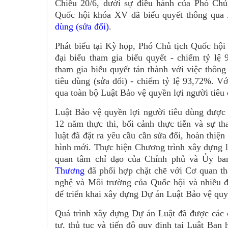
Chiều 20/6, dưới sự điều hành của Phó Ch
Quốc hội khóa XV đã biểu quyết thông qua
dùng (sửa đổi)
.
Phát biểu tại Kỳ họp, Phó Chủ tịch Quốc hội
đại biểu tham gia biểu quyết - chiếm tỷ lệ 
tham gia biểu quyết tán thành với việc thôn
tiêu dùng (sửa đổi) - chiếm tỷ lệ 93,72%. Vớ
qua toàn bộ Luật Bảo vệ quyền lợi người tiêu 
Luật Bảo vệ quyền lợi người tiêu dùng được
12 năm thực thi, bối cảnh thực tiễn và sự t
luật đã đặt ra yêu cầu cần sửa đổi, hoàn thiệ
hình mới. Thực hiện Chương trình xây dựng l
quan tâm chỉ đạo của Chính phủ và Ủy b
Thương
đã phối hợp chặt chẽ với Cơ quan t
nghệ và Môi trường của Quốc hội và nhiều đ
để triển khai xây dựng Dự án Luật Bảo vệ quyề
Quá trình xây dựng Dự án Luật đã được các c
tự, thủ tục và tiến độ quy định tại Luật Ban