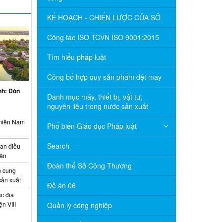
KẾ HOẠCH - CHIẾN LƯỢC CỦA SỞ
Công tác ISO TCVN ISO 9001:2015
Tìm hiểu pháp luật
Công bố hợp quy sản phẩm dệt may
inh: Đòn
Danh mục máy, thiết bị, vật tư,
nguyên liệu trong nước sản xuất
 miền Nam
Phổ biến Giáo dục Pháp luật
Search
ian điều
uân
Đoàn thể Sở Công Thương
 cung
sản xuất
Đề án 06
c địa
n VIII
Quản lý công nghiệp