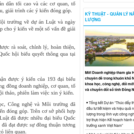
n dân tối cao và các cơ quan, tổ
u, giải trình các ý kiến đóng góp.
KỸ THUẬT - QUẢN LÝ 
LƯỢNG
Hội trường về dự án Luật và ngày
 cho ý kiến về một số vấn đề giải
ợc rà soát, chỉnh lý, hoàn thiện,
Quốc hội biểu quyết thông qua tại
Mời Doanh nghiệp tham gia H
chuyên đề trong khuôn khổ 
hận được ý kiến của 193 đại biểu
khoa học, công nghệ, đổi mới
ộng đồng doanh nghiệp, cơ quan, tổ
và chuyển đổi số tỉnh Đồng N
i thảo, phiên làm việc xin ý kiến.
Tổng kết Dự án “Thúc đẩy th
c, Công nghệ và Môi trường đã
đầu tư tiết kiệm và hiệu quả 
kiến đóng góp. Trên cơ sở phối hợp
lượng trong lĩnh vực công ng
 Luật đã được nhiều đại biểu Quốc
trợ thực hiện Kế hoạch hành
ý, đã đạt được sự đồng thuận tương
trưởng xanh Việt Nam”
có liên quan.