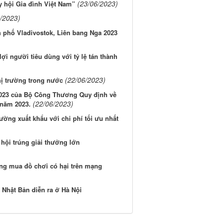
(23/06/2023)
y hội Gia đình Việt Nam”
/2023)
h phố Vladivostok, Liên bang Nga 2023
ợi người tiêu dùng với tỷ lệ tán thành
(22/06/2023)
ị trường trong nước
/2023 của Bộ Công Thương Quy định về
(22/06/2023)
 năm 2023.
ờng xuất khẩu với chi phí tối ưu nhất
hội trúng giải thưởng lớn
g mua đồ chơi có hại trên mạng
- Nhật Bản diễn ra ở Hà Nội