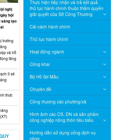
Thực hiện tiếp nhận và trả kết quả
thủ tục hành chính thuộc thẩm quyền
ội nghị
giải quyết của Sở Công Thương
Ngày hội
 sáng tạo
Cải cách hành chính
ai
Thủ tục hành chính
ị trường
năng
Hoạt động ngành
hiệp và hỗ
 động tăng
Công khai
ạch 3 sẽ
Bộ Hồ Sơ Mẫu
háng
Chuyên đề
nh thức
Công thương các phường/xã
 năng
Hình ảnh các CS, DN và sản phẩm
(XT)
công nghiệp nông thôn tiêu biểu
Hướng dẫn sử dụng cổng dịch vụ
 QUY
công