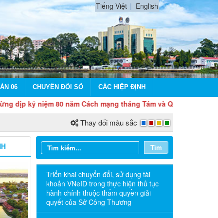
Tiếng Việt
English
ÁN 06
CHUYỂN ĐỔI SỐ
CÁC HIỆP ĐỊNH
kỷ niệm 80 năm Cách mạng tháng Tám và Quốc khánh 2/9
Thay đổi màu sắc
NH
Tìm
Triển khai chuyển đổi, sử dụng tài
khoản VNeID trong thực hiện thủ tục
hành chính thuộc thẩm quyền giải
quyết của Sở Công Thương