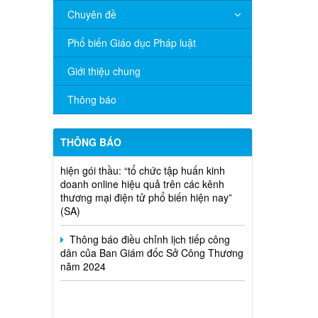
Chuyên đề
V/v đề nghị báo cáo hệ thống phân
phối, nhãn hiệu hàng hóa và hoạt động
Phổ biến Giáo dục Pháp luật
mua bán khí trên địa bàn tỉnh năm 2025
(nhắc lần 2).
Giới thiệu chung
Thông báo bán thanh lý tài sản công
Thông báo
theo hình thức chỉ định
Thông báo lựa chọn nhà thầu thực
THÔNG BÁO
hiện gói thầu: “tổ chức tập huấn kinh
doanh online hiệu quả trên các kênh
thương mại điện tử phổ biến hiện nay”
(SA)
Thông báo điều chỉnh lịch tiếp công
dân của Ban Giám đốc Sở Công Thương
năm 2024