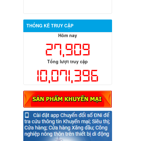
THỐNG KÊ TRUY CẬP
Hôm nay
27,909
Tổng lượt truy cập
10,071,396