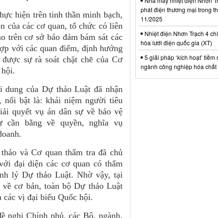
Nhà máy nhiệt điện Nhơn Tr
phát điện thương mại trong t
thực hiện trên tinh thần minh bạch,
11/2025
n của các cơ quan, tổ chức có liên
Nhiệt điện Nhơn Trạch 4 chí
ảo trên cơ sở bảo đảm bám sát các
hòa lưới điện quốc gia (XT)
hợp với các quan điểm, định hướng
5 giải pháp ‘kích hoạt’ tiềm
được sự rà soát chặt chẽ của Cơ
ngành công nghiệp hóa chất 
 hội.
nội dung của Dự thảo Luật đã nhận
 nổi bật là: khái niệm người tiêu
iải quyết vụ án dân sự về bảo vệ
ự cần bằng về quyền, nghĩa vụ
doanh.
 thảo và Cơ quan thẩm tra đã chủ
 với đại diện các cơ quan có thẩm
nh lý Dự thảo Luật. Nhờ vậy, tại
, về cơ bản, toàn bộ Dự thảo Luật
 các vị đại biểu Quốc hội.
ề nghị Chính phủ, các Bộ, ngành,