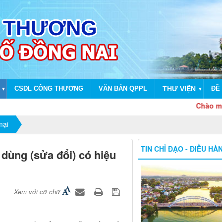
CSDL CÔNG THƯƠNG
VĂN BẢN QPPL
THƯ VIỆN
ĐỀ 
▼
▼
Chào mừng dịp 
mại
TIN CHỈ ĐẠO - ĐIỀU HÀ
 dùng (sửa đổi) có hiệu
Xem với cỡ chữ