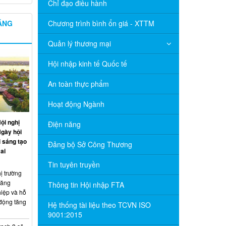
Chỉ đạo điều hành
NĂNG
Chương trình bình ổn giá - XTTM
Quản lý thương mại
Hội nhập kinh tế Quốc tế
An toàn thực phẩm
Hoạt động Ngành
ội nghị
Điện năng
Ngày hội
 sáng tạo
Đảng bộ Sở Công Thương
ai
Tin tuyên truyền
ị trường
năng
Thông tin Hội nhập FTA
hiệp và hỗ
 động tăng
Hệ thống tài liệu theo TCVN ISO
9001:2015