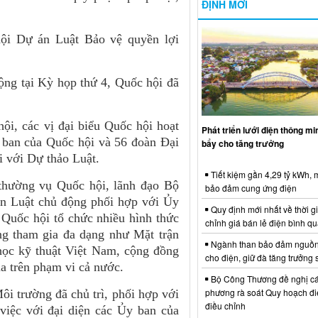
ĐỊNH MỚI
hội Dự án Luật Bảo vệ quyền lợi
ộng tại Kỳ họp thứ 4, Quốc hội đã
i, các vị đại biểu Quốc hội hoạt
Phát triển lưới điện thông m
 ban của Quốc hội và 56 đoàn Đại
bẩy cho tăng trưởng
i với Dự thảo Luật.
Tiết kiệm gần 4,29 tỷ kWh,
 thường vụ Quốc hội, lãnh đạo Bộ
bảo đảm cung ứng điện
n Luật chủ động phối hợp với Ủy
Quy định mới nhất về thời g
Quốc hội tổ chức nhiều hình thức
chỉnh giá bán lẻ điện bình q
ng tham gia đa dạng như Mặt trận
Ngành than bảo đảm nguồn
học kỹ thuật Việt Nam, cộng đồng
cho điện, giữ đà tăng trưởng 
ia trên phạm vi cả nước.
Bộ Công Thương đề nghị cá
phương rà soát Quy hoạch điệ
i trường đã chủ trì, phối hợp với
điều chỉnh
iệc với đại diện các Ủy ban của