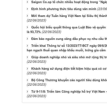
Saigon Co.op tổ chức nhiều hoạt động trong “Ngà
(23/06
Định hình phương thức tiêu dùng văn minh
Mời tham dự Tuần hàng Việt Nam tại Siêu thị thàn
(22/06/2023)
Quốc hội biểu quyết thông qua Luật Bảo vệ quyền l
(22/06/2023)
là 93,72%
Đảm bảo nguồn cung xăng dầu phục vụ nhu cầu th
Triển khai Thông tư số 13/2023/TT-BCT ngày 09/6
hạn ngạch thuế quan nhập khẩu muối, trứng gia cầm
Giúp doanh nghiệp nhỏ và siêu nhỏ mở rộng thị trư
(22/06/2023)
Khách hàng sử dụng điện tiết kiệm hiệu quả có cơ 
(22/06/2023)
Bộ Công Thương khuyến cáo người tiêu dùng khôn
(22/06/2023)
Từ 9-11/8: Triển lãm Công nghiệp hỗ trợ Việt Nam 
(22/06/2023)