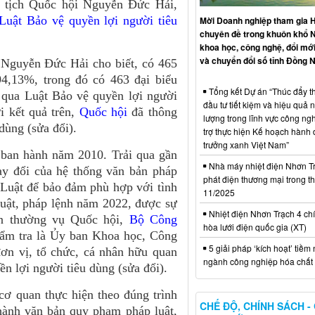
ủ tịch Quốc hội Nguyễn Đức Hải,
Luật Bảo vệ quyền lợi người tiêu
Mời Doanh nghiệp tham gia H
chuyên đề trong khuôn khổ 
khoa học, công nghệ, đổi mới
và chuyển đổi số tỉnh Đồng N
 Nguyễn Đức Hải cho biết, có 465
94,13%, trong đó có 463 đại biểu
Tổng kết Dự án “Thúc đẩy th
g qua Luật Bảo vệ quyền lợi người
đầu tư tiết kiệm và hiệu quả 
i kết quả trên,
Quốc hội
đã thông
lượng trong lĩnh vực công ng
dùng (sửa đổi).
trợ thực hiện Kế hoạch hành
trưởng xanh Việt Nam”
 ban hành năm 2010. Trải qua gần
Nhà máy nhiệt điện Nhơn Tr
hay đổi của hệ thống văn bản pháp
phát điện thương mại trong t
n Luật để bảo đảm phù hợp với tình
11/2025
uật, pháp lệnh năm 2022, được sự
Nhiệt điện Nhơn Trạch 4 chí
an thường vụ Quốc hội,
Bộ Công
hòa lưới điện quốc gia (XT)
hẩm tra là Ủy ban Khoa học, Công
5 giải pháp ‘kích hoạt’ tiềm
ơn vị, tổ chức, cá nhân hữu quan
ngành công nghiệp hóa chất 
n lợi người tiêu dùng (sửa đổi).
ơ quan thực hiện theo đúng trình
CHẾ ĐỘ, CHÍNH SÁCH -
 hành văn bản quy phạm pháp luật,