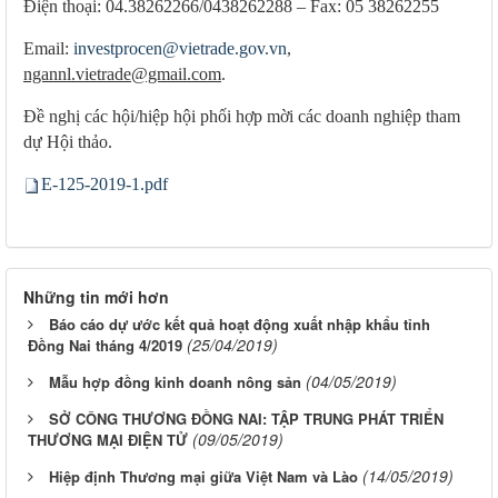
Điện thoại: 04.38262266/0438262288 – Fax: 05 38262255
Email:
investprocen@vietrade.gov.vn
,
ngannl.vietrade@gmail.com
.
Đề nghị các hội/hiệp hội phối hợp mời các doanh nghiệp tham
dự Hội thảo.
E-125-2019-1.pdf
Những tin mới hơn
Báo cáo dự ước kết quả hoạt động xuất nhập khẩu tỉnh
(25/04/2019)
Đồng Nai tháng 4/2019
(04/05/2019)
Mẫu hợp đồng kinh doanh nông sản
SỞ CÔNG THƯƠNG ĐỒNG NAI: TẬP TRUNG PHÁT TRIỂN
(09/05/2019)
THƯƠNG MẠI ĐIỆN TỬ
(14/05/2019)
Hiệp định Thương mại giữa Việt Nam và Lào