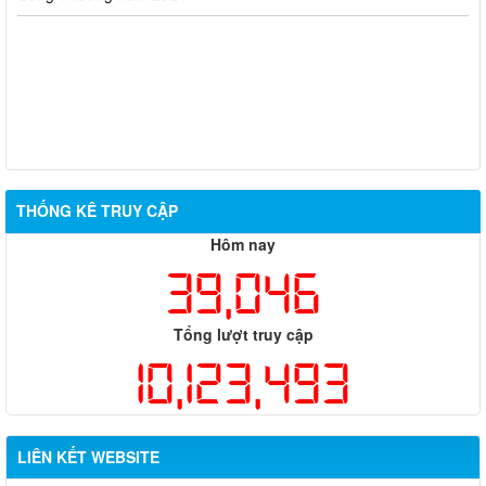
THỐNG KÊ TRUY CẬP
Hôm nay
39,046
Tổng lượt truy cập
10,123,493
LIÊN KẾT WEBSITE