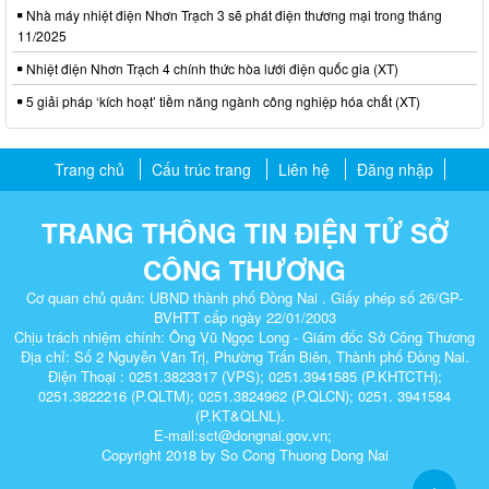
Nhà máy nhiệt điện Nhơn Trạch 3 sẽ phát điện thương mại trong tháng
11/2025
Nhiệt điện Nhơn Trạch 4 chính thức hòa lưới điện quốc gia (XT)
5 giải pháp ‘kích hoạt’ tiềm năng ngành công nghiệp hóa chất (XT)
Trang chủ
Cấu trúc trang
Liên hệ
Đăng nhập
TRANG THÔNG TIN ĐIỆN TỬ SỞ
CÔNG THƯƠNG
Cơ quan chủ quản: UBND thành phố Đồng Nai . Giấy phép số 26/GP-
BVHTT cấp ngày 22/01/2003
Chịu trách nhiệm chính: Ông Vũ Ngọc Long - Giám đốc Sở Công Thương
Địa chỉ: Số 2 Nguyễn Văn Trị, Phường Trấn Biên, Thành phố Đồng Nai.
Điện Thoại : 0251.3823317 (VPS); 0251.3941585 (P.KHTCTH);
0251.3822216 (P.QLTM); 0251.3824962 (P.QLCN); 0251. 3941584
(P.KT&QLNL).
E-mail:sct@dongnai.gov.vn;
Copyright 2018 by So Cong Thuong Dong Nai​