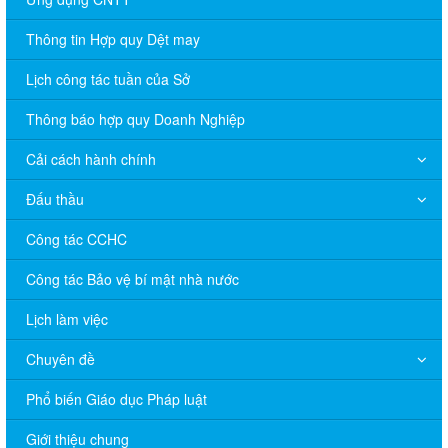
Thông tin Hợp quy Dệt may
Lịch công tác tuần của Sở
Thông báo hợp quy Doanh Nghiệp
Cải cách hành chính
Đấu thầu
Công tác CCHC
Công tác Bảo vệ bí mật nhà nước
Lịch làm việc
Chuyên đề
Phổ biến Giáo dục Pháp luật
V/v đề nghị báo cáo hệ thống phân phối, nhãn hiệu hàng hóa
và hoạt động mua bán khí trên địa bàn tỉnh năm 2025 (nhắc lần
Giới thiệu chung