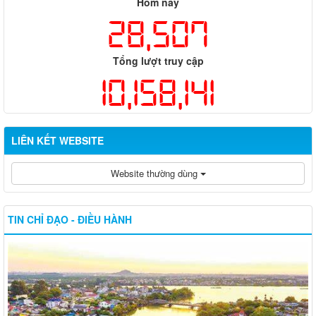
Hôm nay
28,507
Tổng lượt truy cập
10,158,141
LIÊN KẾT WEBSITE
Website thường dùng
TIN CHỈ ĐẠO - ĐIỀU HÀNH