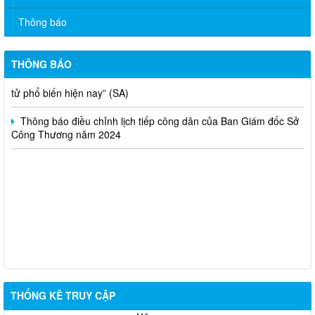
2).
Thông báo
Thông báo bán thanh lý tài sản công theo hình thức chỉ định
Thông báo lựa chọn nhà thầu thực hiện gói thầu: “tổ chức tập
THÔNG BÁO
huấn kinh doanh online hiệu quả trên các kênh thương mại điện
tử phổ biến hiện nay” (SA)
Thông báo điều chỉnh lịch tiếp công dân của Ban Giám đốc Sở
Công Thương năm 2024
THỐNG KÊ TRUY CẬP