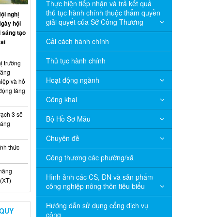
Thực hiện tiếp nhận và trả kết quả
thủ tục hành chính thuộc thẩm quyền
ội nghị
giải quyết của Sở Công Thương
Ngày hội
 sáng tạo
Cải cách hành chính
ai
Thủ tục hành chính
ị trường
năng
Hoạt động ngành
hiệp và hỗ
 động tăng
Công khai
ạch 3 sẽ
Bộ Hồ Sơ Mẫu
háng
Chuyên đề
nh thức
Công thương các phường/xã
 năng
Hình ảnh các CS, DN và sản phẩm
(XT)
công nghiệp nông thôn tiêu biểu
Hướng dẫn sử dụng cổng dịch vụ
 QUY
công