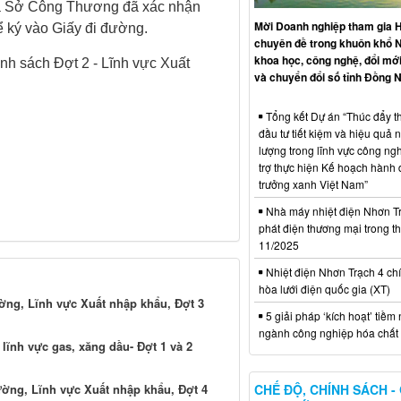
à Sở Công Thương đã xác nhận
Mời Doanh nghiệp tham gia H
ể ký vào Giấy đi đường.
chuyên đề trong khuôn khổ 
khoa học, công nghệ, đổi mới
nh sách Đợt 2 - Lĩnh vực Xuất
và chuyển đổi số tỉnh Đồng N
Tổng kết Dự án “Thúc đẩy th
đầu tư tiết kiệm và hiệu quả 
lượng trong lĩnh vực công ng
trợ thực hiện Kế hoạch hành
trưởng xanh Việt Nam”
Nhà máy nhiệt điện Nhơn Tr
phát điện thương mại trong t
11/2025
Nhiệt điện Nhơn Trạch 4 chí
hòa lưới điện quốc gia (XT)
ường, Lĩnh vực Xuất nhập khẩu, Đợt 3
5 giải pháp ‘kích hoạt’ tiềm
ngành công nghiệp hóa chất 
lĩnh vực gas, xăng dầu- Đợt 1 và 2
CHẾ ĐỘ, CHÍNH SÁCH -
ường, Lĩnh vực Xuất nhập khẩu, Đợt 4