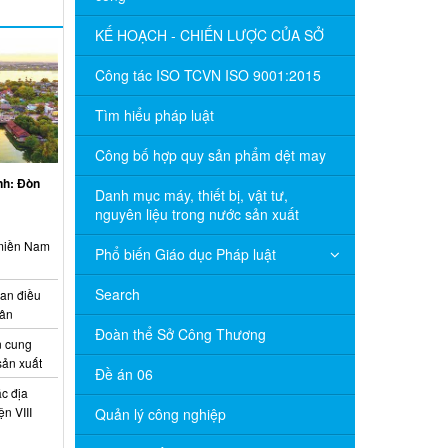
KẾ HOẠCH - CHIẾN LƯỢC CỦA SỞ
Công tác ISO TCVN ISO 9001:2015
Tìm hiểu pháp luật
Công bố hợp quy sản phẩm dệt may
inh: Đòn
Danh mục máy, thiết bị, vật tư,
nguyên liệu trong nước sản xuất
 miền Nam
Phổ biến Giáo dục Pháp luật
Search
ian điều
uân
Đoàn thể Sở Công Thương
 cung
sản xuất
Đề án 06
c địa
n VIII
Quản lý công nghiệp