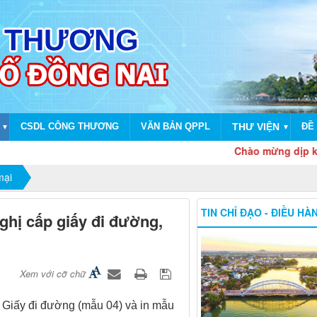
CSDL CÔNG THƯƠNG
VĂN BẢN QPPL
THƯ VIỆN
ĐỀ 
▼
▼
Chào mừng dịp kỷ niệm 
mại
TIN CHỈ ĐẠO - ĐIỀU HÀ
ghị cấp giấy đi đường,
Xem với cỡ chữ
 Giấy đi đường (
mẫu 04
)
và in
mẫu