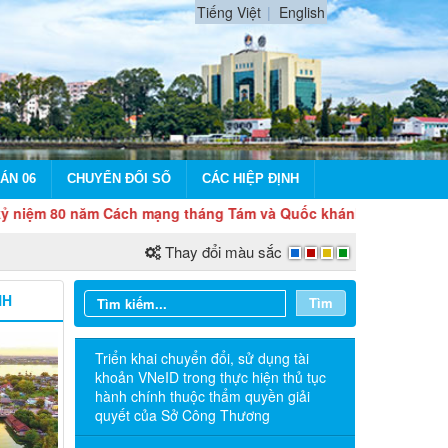
Tiếng Việt
English
ÁN 06
CHUYỂN ĐỔI SỐ
CÁC HIỆP ĐỊNH
80 năm Cách mạng tháng Tám và Quốc khánh 2/9
Thay đổi màu sắc
NH
Tìm
Triển khai chuyển đổi, sử dụng tài
khoản VNeID trong thực hiện thủ tục
hành chính thuộc thẩm quyền giải
quyết của Sở Công Thương