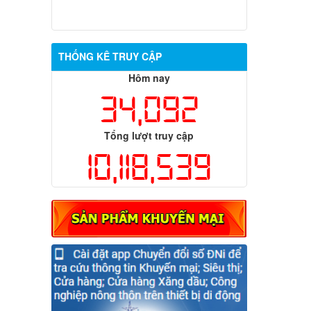
THỐNG KÊ TRUY CẬP
Hôm nay
34,092
Tổng lượt truy cập
10,118,539