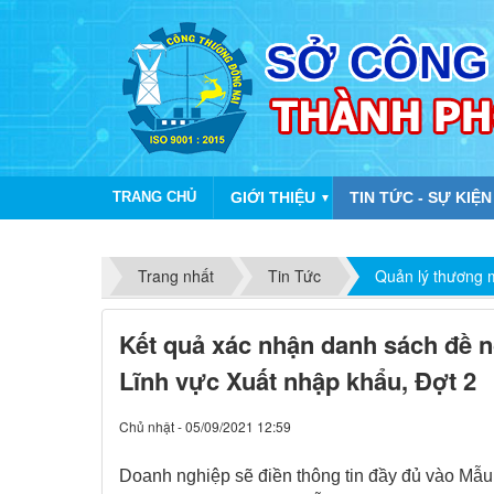
TRANG CHỦ
GIỚI THIỆU
TIN TỨC - SỰ KIỆN
▼
Trang nhất
Tin Tức
Quản lý thương 
​Kết quả xác nhận danh sách đề n
Lĩnh vực Xuất nhập khẩu, Đợt 2
Chủ nhật - 05/09/2021 12:59
Doanh nghiệp
sẽ
điền thông tin
đầy đủ vào Mẫu