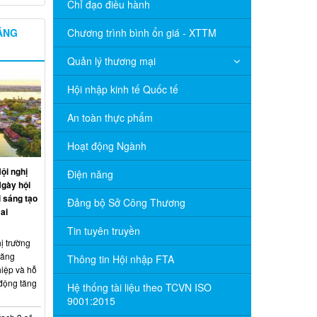
Chỉ đạo điều hành
NĂNG
Chương trình bình ổn giá - XTTM
Quản lý thương mại
Hội nhập kinh tế Quốc tế
An toàn thực phẩm
Hoạt động Ngành
ội nghị
Điện năng
Ngày hội
 sáng tạo
Đảng bộ Sở Công Thương
ai
Tin tuyên truyền
ị trường
năng
Thông tin Hội nhập FTA
hiệp và hỗ
 động tăng
Hệ thống tài liệu theo TCVN ISO
9001:2015