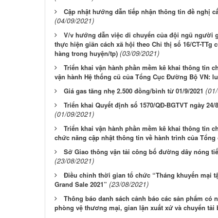
Cập nhật hướng dẫn tiếp nhận thông tin đề nghị c
(04/09/2021)
V/v hướng dẫn việc di chuyển của đội ngũ người g
thực hiện giãn cách xã hội theo Chỉ thị số 16/CT-TTg
(03/09/2021)
hàng trong huyện/tp)
Triển khai vận hành phần mềm kê khai thông tin c
vận hành Hệ thống cũ của Tổng Cục Đường Bộ VN: l
(01
Giá gas tăng nhẹ 2.500 đồng/bình từ 01/9/2021
Triển khai Quyết định số 1570/QĐ-BGTVT ngày 24/8
(01/09/2021)
Triển khai vận hành phần mềm kê khai thông tin c
chức năng cập nhật thông tin về hành trình của Tổn
Sở Giao thông vận tải công bố đường dây nóng tiế
(23/08/2021)
Điều chỉnh thời gian tổ chức “Tháng khuyến mại t
(23/08/2021)
Grand Sale 2021”
Thông báo danh sách cảnh báo các sản phẩm có ng
phòng vệ thương mại, gian lận xuất xứ và chuyển tải 