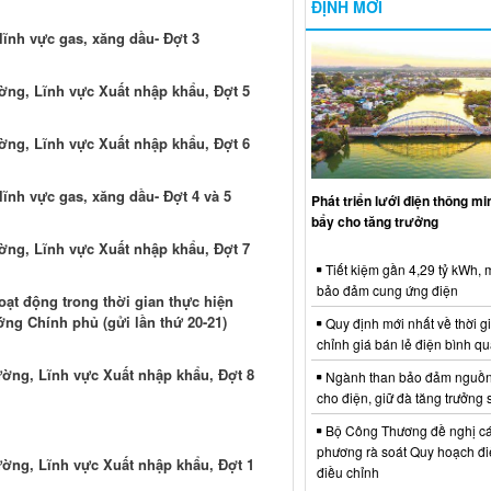
ĐỊNH MỚI
lĩnh vực gas, xăng dầu- Đợt 3
ường, Lĩnh vực Xuất nhập khẩu, Đợt 5
ường, Lĩnh vực Xuất nhập khẩu, Đợt 6
lĩnh vực gas, xăng dầu- Đợt 4 và 5
Phát triển lưới điện thông m
bẩy cho tăng trưởng
ường, Lĩnh vực Xuất nhập khẩu, Đợt 7
Tiết kiệm gần 4,29 tỷ kWh,
bảo đảm cung ứng điện
ạt động trong thời gian thực hiện
ớng Chính phủ (gửi lần thứ 20-21)
Quy định mới nhất về thời g
chỉnh giá bán lẻ điện bình q
ường, Lĩnh vực Xuất nhập khẩu, Đợt 8
Ngành than bảo đảm nguồn
cho điện, giữ đà tăng trưởng 
Bộ Công Thương đề nghị cá
phương rà soát Quy hoạch điệ
ường, Lĩnh vực Xuất nhập khẩu, Đợt 1
điều chỉnh