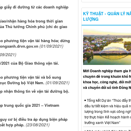
ấp giấy đi đường từ các doanh nghiệp
KỸ THUẬT - QUẢN LÝ 
LƯỢNG
iao/nhận hàng hóa trong thời gian
 của Thủ tướng Chính phủ (chỉ dc giao
ho phương tiện vận tải hàng hóa; dừng
(01/09/2021)
uongxanh.drvn.gov.vn
/09/2021)
/2021 của Bộ Giao thông vận tải.
Mời Doanh nghiệp tham gia H
chuyên đề trong khuôn khổ 
ho phương tiện vận tải và bổ sung
khoa học, công nghệ, đổi mới
(01/09/2021)
g cục Đường bộ Việt Nam.
và chuyển đổi số tỉnh Đồng N
p nhận thông tin về vận tải đường bộ.
Tổng kết Dự án “Thúc đẩy th
ập trung quốc gia 2021 – Vietnam
đầu tư tiết kiệm và hiệu quả 
lượng trong lĩnh vực công ng
trợ thực hiện Kế hoạch hành
uy cơ bị điều tra áp dụng biện pháp
trưởng xanh Việt Nam”
(23/08/2021)
bất hợp pháp.