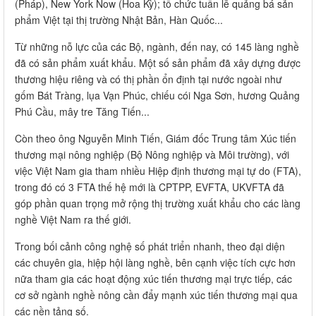
(Pháp), New York Now (Hoa Kỳ); tổ chức tuần lễ quảng bá sản
phẩm Việt tại thị trường Nhật Bản, Hàn Quốc...
Từ những nỗ lực của các Bộ, ngành, đến nay, có 145 làng nghề
đã có sản phẩm xuất khẩu. Một số sản phẩm đã xây dựng được
thương hiệu riêng và có thị phần ổn định tại nước ngoài như
gốm Bát Tràng, lụa Vạn Phúc, chiếu cói Nga Sơn, hương Quảng
Phú Cầu, mây tre Tăng Tiến...
Còn theo ông Nguyễn Minh Tiến, Giám đốc Trung tâm Xúc tiến
thương mại nông nghiệp (Bộ Nông nghiệp và Môi trường), với
việc Việt Nam gia tham nhiều Hiệp định thương mại tự do (FTA),
trong đó có 3 FTA thế hệ mới là CPTPP, EVFTA, UKVFTA đã
góp phần quan trọng mở rộng thị trường xuất khẩu cho các làng
nghề Việt Nam ra thế giới.
Trong bối cảnh công nghệ số phát triển nhanh, theo đại diện
các chuyên gia, hiệp hội làng nghề, bên cạnh việc tích cực hơn
nữa tham gia các hoạt động xúc tiến thương mại trực tiếp, các
cơ sở ngành nghề nông cần đẩy mạnh xúc tiến thương mại qua
các nền tảng số.