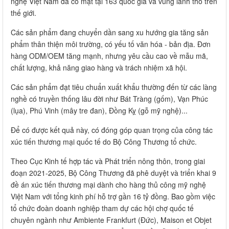
nghệ Việt Nam đã có mặt tại 163 quốc gia và vùng lãnh thổ trên
thế giới.
Các sản phẩm đang chuyển dần sang xu hướng gia tăng sản
phẩm thân thiện môi trường, có yếu tố văn hóa - bản địa. Đơn
hàng ODM/OEM tăng mạnh, nhưng yêu cầu cao về mẫu mã,
chất lượng, khả năng giao hàng và trách nhiệm xã hội.
Các sản phẩm đạt tiêu chuẩn xuất khẩu thường đến từ các làng
nghề có truyền thống lâu đời như Bát Tràng (gốm), Vạn Phúc
(lụa), Phú Vinh (mây tre đan), Đồng Kỵ (gỗ mỹ nghệ)...
Để có được kết quả này, có đóng góp quan trọng của công tác
xúc tiến thương mại quốc tế do Bộ Công Thương tổ chức.
Theo Cục Kinh tế hợp tác và Phát triển nông thôn, trong giai
đoạn 2021-2025, Bộ Công Thương đã phê duyệt và triển khai 9
đề án xúc tiến thương mại dành cho hàng thủ công mỹ nghệ
Việt Nam với tổng kinh phí hỗ trợ gần 16 tỷ đồng. Bao gồm việc
tổ chức đoàn doanh nghiệp tham dự các hội chợ quốc tế
chuyên ngành như Ambiente Frankfurt (Đức), Maison et Objet