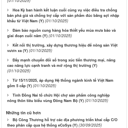
(01/10/2025)
Hoa Kỳ ban hành kết luận cuối cùng vụ việc điều tra chống
bán phá giá và chống trợ cấp với sản phẩm đúc bằng sợi nhập
(01/10/2025)
khẩu từ Việt Nam (Y)
Đảm bảo nguồn cung hàng hóa thiết yếu mùa mưa bão và
(01/10/2025)
giai đoạn cuối năm (Y)
Kết nối thị trường, xây dựng thương hiệu để nông sản Việt
(01/10/2025)
vươn xa (Y)
Đẩy mạnh chuyển đổi số trong xúc tiến thương mại, nâng
cao năng lực cạnh tranh và mở rộng thị trường (Y)
(01/10/2025)
Từ 15/11/2025, áp dụng Hệ thống ngành kinh tế Việt Nam
(01/10/2025)
gồm 5 cấp (Y)
Tỉnh Đồng Nai tổ chức Hội chợ sản phẩm công nghiệp
(01/10/2025)
nông thôn tiêu biểu vùng Đông Nam Bộ (Y)
Những tin cũ hơn
Bộ Công Thương hỗ trợ các địa phương triển khai cấp C/O
(30/09/2025)
theo phân cấp qua hệ thống eCoSys (Y)