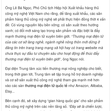
Ông Lê Bá Ngọc, Phó Chủ tịch Hiệp hội Xuất khẩu hàng thủ
công mỹ nghệ Việt Nam cho rằng, để tăng xuất khẩu, các sản
phẩm hàng thủ công mỹ nghệ sẽ phải thực hiện đồng thời 4 vấn
đề: Có vùng nguyên liệu bền vững; có sản xuất theo hướng
xanh; có đổi mới sáng tạo trong sản phẩm và đặc biệt là đẩy
mạnh thương mại điện tử xuyên biên giới.
“Thương mại điện tử
của các cơ sở làng nghề, ngành nghề nông thôn mới dừng ở
đăng tin trên trang trang mạng xã hội hay có trang website mà
chưa thực sự đầu tư chuyên sâu cho hoạt động để thúc đẩy
thương mại điện tử xuyên biên giới
”, ông Ngọc nói.
Đại diện Trung tâm xúc tiến thương mại nông nghiệp cho biết,
trong thời gian tới, Trung tâm sẽ tập trung hỗ trợ doanh nghiệp
và cơ sở sản xuất thủ công mỹ nghệ tham gia mạnh mẽ hơn
vào các sàn
thương mại điện tử quốc tế
như Amazon, Alibaba,
Etsy...
Bên cạnh đó, sẽ xây dựng “gian hàng quốc gia” cho sản phẩm
thủ công mỹ nghệ trên các nền tảng số.
“Đây sẽ là chiến lược,