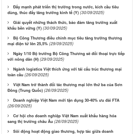
Đẩy mạnh phát triển thị trường trong nước, kích cầu tiêu
(30/09/2025)
dùng, thúc đẩy tăng trưởng kinh tế (Y)
Giải quyết những thách thức, bảo đảm tăng trưởng xuất
(30/09/2025)
khẩu bền vững (Y)
Bộ Công Thương điều chỉnh mục tiêu tăng trưởng thương
(29/09/2025)
mại điện tử lên 25,5%
Ngày 1/10 Bộ trưởng Bộ Công Thương sẽ đối thoại trực tiếp
(29/09/2025)
với nông dân (H)
Ngành logistics Việt thích ứng với tái cấu trúc thương mại
(26/09/2025)
toàn cầu
Việt Nam trở thành đối tác thương mại lớn thứ ba của Sơn
(26/09/2025)
Đông (Trung Quốc)
Doanh nghiệp Việt Nam mới tận dụng 30-40% ưu đãi FTA
(26/09/2025)
Cơ hội cho doanh nghiệp Việt Nam xuất khẩu hàng hóa
(26/09/2025)
sang thị trường châu Âu
Sôi động hoạt động giao thương, hợp tác giữa doanh