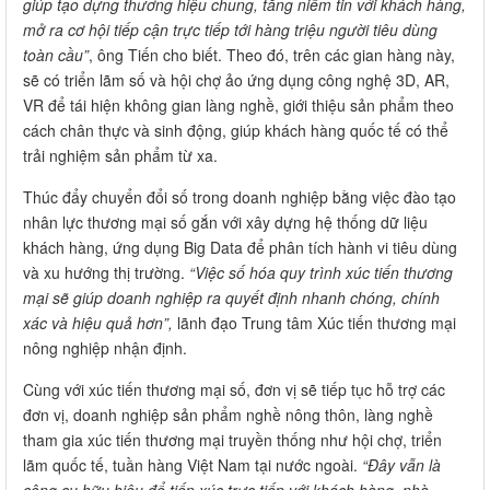
giúp tạo dựng thương hiệu chung, tăng niềm tin với khách hàng,
mở ra cơ hội tiếp cận trực tiếp tới hàng triệu người tiêu dùng
toàn cầu”
, ông Tiến cho biết. Theo đó, trên các gian hàng này,
sẽ có triển lãm số và hội chợ ảo ứng dụng công nghệ 3D, AR,
VR để tái hiện không gian làng nghề, giới thiệu sản phẩm theo
cách chân thực và sinh động, giúp khách hàng quốc tế có thể
trải nghiệm sản phẩm từ xa.
Thúc đẩy chuyển đổi số trong doanh nghiệp bằng việc đào tạo
nhân lực thương mại số gắn với xây dựng hệ thống dữ liệu
khách hàng, ứng dụng Big Data để phân tích hành vi tiêu dùng
và xu hướng thị trường.
“Việc số hóa quy trình xúc tiến thương
mại sẽ giúp doanh nghiệp ra quyết định nhanh chóng, chính
xác và hiệu quả hơn”,
lãnh đạo Trung tâm Xúc tiến thương mại
nông nghiệp nhận định.
Cùng với xúc tiến thương mại số, đơn vị sẽ tiếp tục hỗ trợ các
đơn vị, doanh nghiệp sản phẩm nghề nông thôn, làng nghề
tham gia xúc tiến thương mại truyền thống như hội chợ, triển
lãm quốc tế, tuần hàng Việt Nam tại nước ngoài.
“Đây vẫn là
công cụ hữu hiệu để tiếp xúc trực tiếp với khách hàng, nhà