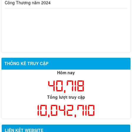
THỐNG KÊ TRUY CẬP
Hôm nay
40,718
Tổng lượt truy cập
10,042,710
LIÊN KẾT WEBSITE