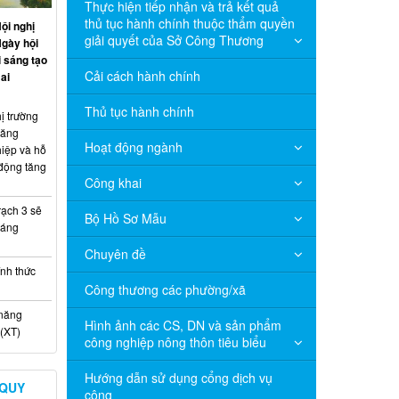
Thực hiện tiếp nhận và trả kết quả
thủ tục hành chính thuộc thẩm quyền
ội nghị
giải quyết của Sở Công Thương
Ngày hội
 sáng tạo
Cải cách hành chính
ai
Thủ tục hành chính
ị trường
năng
Hoạt động ngành
hiệp và hỗ
 động tăng
Công khai
ạch 3 sẽ
Bộ Hồ Sơ Mẫu
háng
Chuyên đề
nh thức
Công thương các phường/xã
 năng
Hình ảnh các CS, DN và sản phẩm
(XT)
công nghiệp nông thôn tiêu biểu
Hướng dẫn sử dụng cổng dịch vụ
 QUY
công