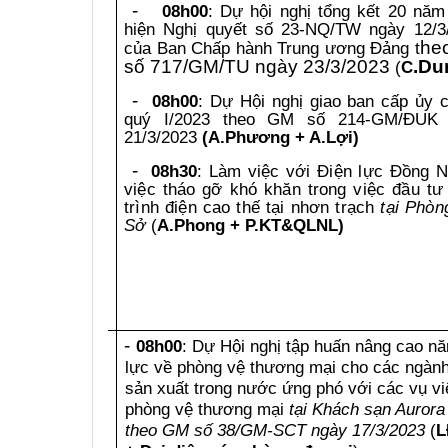
-
0
8h00
: Dự hội nghị tổng kết 20 năm
hiện Nghị quyết số 23-NQ/TW ngày 12/3
h
e
của Ban Chấp hành Trung ương Đảng t
số 717/GM/TU ngày 23/3/2023
.
D
u
(
C
-
0
8h00
: Dự
Hội nghị giao ban cấp ủy 
Thứ
tư
quý I/2023
theo GM số 214-GM/ĐUK 
(29/3/2023)
21/3/2023
(
A
.
P
h
ương + A.Lợi
)
-
08h
3
0
:
L
àm việc
với
Điện lực Đồng N
việc tháo gỡ khó khăn trong việc đầu tư
trình điện cao thế tại nhơn trạch
tại Phòn
Sở
(
A.Phong + P.KT&QLN
L)
-
08h00
:
Dự Hội nghị tập huấn nâng cao nă
lực về phòng vệ thương mại cho các ngàn
sản xuất trong nước ứng phó với các vụ vi
phòng vệ thương mại
tại Khách sạn Aurora
Thứ
năm
theo GM số 38/GM-SCT ngày 17/3/2023
(
L