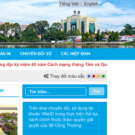
Tiếng Việt
English
ÁN 06
CHUYỂN ĐỔI SỐ
CÁC HIỆP ĐỊNH
 niệm 80 năm Cách mạng tháng Tám và Quốc khánh 2/9
Thay đổi màu sắc
NH
Tìm
Triển khai chuyển đổi, sử dụng tài
khoản VNeID trong thực hiện thủ tục
hành chính thuộc thẩm quyền giải
quyết của Sở Công Thương