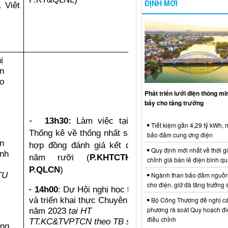
ĐỊNH MỚI
 Viêt
̣
an
o
Phát triển lưới điện thông m
bẩy cho tăng trưởng
-
13
h
30
:
L
àm việc tại Cục
Tiết kiệm gần 4,29 tỷ kWh,
Thống kê về thống nhất số liệu
bảo đảm cung ứng điện
ện
hợp đồng đánh giá kết quả 2
Quy định mới nhất về thời g
ành
năm rưỡi
(
P.KHTCTH +
chỉnh giá bán lẻ điện bình q
P.QLCN
)
TU
Ngành than bảo đảm nguồn
cho điện, giữ đà tăng trưởng 
-
14h00
: Dự Hội nghị học tập
và triển khai thực Chuyên đề
Bộ Công Thương đề nghị cá
phương rà soát Quy hoạch điệ
năm 2023
tại HT
điều chỉnh
TT.KC&TVPTCN theo TB số
ùng