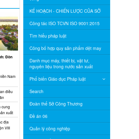
KẾ HOẠCH - CHIẾN LƯỢC CỦA SỞ
Công tác ISO TCVN ISO 9001:2015
Tìm hiểu pháp luật
Công bố hợp quy sản phẩm dệt may
inh: Đòn
Danh mục máy, thiết bị, vật tư,
nguyên liệu trong nước sản xuất
 miền Nam
Phổ biến Giáo dục Pháp luật
Search
ian điều
uân
Đoàn thể Sở Công Thương
 cung
sản xuất
Đề án 06
c địa
n VIII
Quản lý công nghiệp