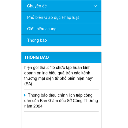
Chuyên đề
V/v đề nghị báo cáo hệ thống phân
phối, nhãn hiệu hàng hóa và hoạt động
Phổ biến Giáo dục Pháp luật
mua bán khí trên địa bàn tỉnh năm 2025
(nhắc lần 2).
Giới thiệu chung
Thông báo bán thanh lý tài sản công
Thông báo
theo hình thức chỉ định
Thông báo lựa chọn nhà thầu thực
THÔNG BÁO
hiện gói thầu: “tổ chức tập huấn kinh
doanh online hiệu quả trên các kênh
thương mại điện tử phổ biến hiện nay”
(SA)
Thông báo điều chỉnh lịch tiếp công
dân của Ban Giám đốc Sở Công Thương
năm 2024