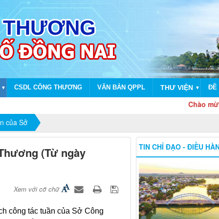
CSDL CÔNG THƯƠNG
VĂN BẢN QPPL
THƯ VIỆN
ĐỀ 
▼
▼
Chào mừng dịp kỷ
ần của Sở
TIN CHỈ ĐẠO - ĐIỀU HÀ
 Thương (Từ ngày
Xem với cỡ chữ
ch công tác tuần của Sở Công