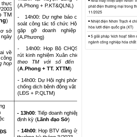
Nhà máy nhiệt điện Nhơn Tr
 thực
(A.Phong +
P.KT&QLNL
)
phát điện thương mại trong t
/2003
11/2025
o TM
14h00: Dự nghe báo cáo rà
-
n
g
)
Nhiệt điện Nhơn Trạch 4 chí
soát công tác tổ chức Hội nghị
hòa lưới điện quốc gia (XT)
gặp gỡ doanh nghiệp FDI
cơ sở
5 giải pháp ‘kích hoạt’ tiềm
ngày
(A.Phương)
ngành công nghiệp hóa chất 
14h00:
Họp Bộ CHQS tỉnh
-
ai về
rút kinh nghiệm Xuân chiến sỹ
 công
theo TM với số đến 2565
g họp
(
A.Phong + TT. XTTM
)
-
14h00: Dự Hội nghị phòng,
chống dịch bệnh động vật
(LĐS + P.QLTM)
ng
h
-
13h00
: Tiếp doanh nghiệp
ệc
định kỳ (
Lãnh đạo Sở
)
-
14h00
: H
ọp BTV đảng ủy
ĐS