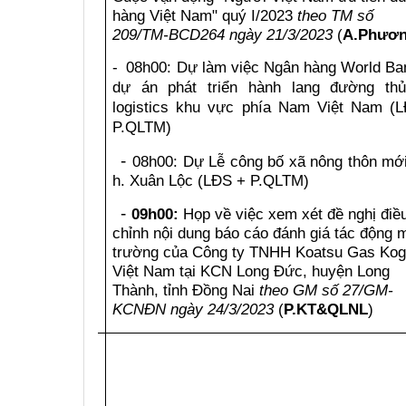
hàng Việt Nam" quý I/2023
theo TM số
(28/3/2023)
209/TM-BCD264 ngày 21/3/2023
(
A.Phươ
08h00: Dự làm việc Ngân hàng World Ba
-
dự án phát triển hành lang đường th
logistics khu vực phía Nam Việt Nam (
P.QLTM
)
-
08h00: Dự Lễ công bố xã nông thôn mới
h. Xuân Lộc (LĐS +
P.QLTM
)
-
09h00:
Họp về việc xem xét đề nghị điề
chỉnh nội dung báo cáo đánh giá tác động 
trường của Công ty TNHH Koatsu Gas Ko
Việt Nam tại KCN Long Đức, huyện Long
Thành, tỉnh Đồng Nai
theo GM số 27/GM-
KCNĐN ngày 24/3/2023
(
P.KT&QLNL
)