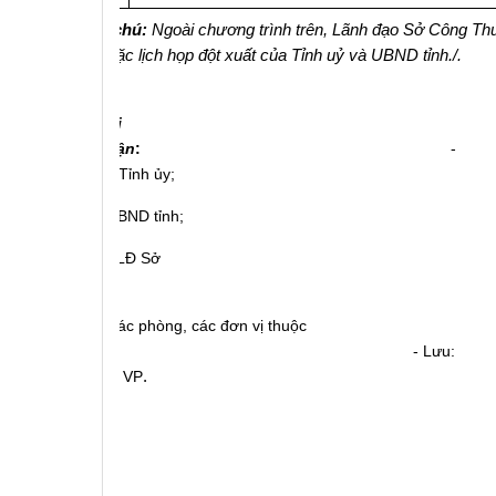
- Ghi chú:
Ngoài chương trình trên, Lãnh đạo Sở Công Th
mời hoặc lịch họp đột xuất của Tỉnh uỷ và UBND tỉnh./.
Nơi
nhận
:
-
TT.Tỉnh ủy;
- UBND tỉnh;
- BLĐ Sở
CT;
- Các phòng, các đơn vị thuộc
Sở; - Lưu:
VT, VP
.