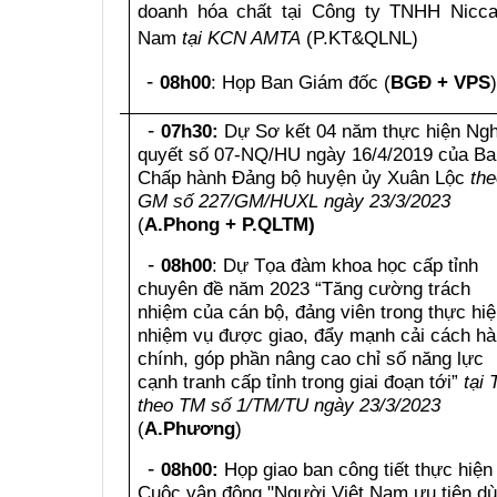
doanh hóa chất
tại
Công ty TNHH Nicca
Nam
tại KCN AMTA
(P.KT&QLNL)
-
08
h00
: Họp Ban Giám đốc (
BGĐ + VPS
)
-
07h30:
Dự Sơ kết 04 năm thực hiện Nghi
quyết số 07-NQ/HU ngày 16/4/2019 của B
Chấp hành Đảng bộ huyện ủy Xuân Lộc
the
GM số 227/GM/HUXL ngày 23/3/2023
(
A.Phong + P.QLTM)
-
08h00
: Dự Tọa đàm khoa học cấp tỉnh
chuyên đề năm 2023 “Tăng cường trách
nhiệm của cán bộ, đảng viên trong thực hi
nhiệm vụ được giao, đẩy mạnh cải cách h
chính, góp phần nâng cao chỉ số năng lực
cạnh tranh cấp tỉnh trong giai đoạn tới”
tại 
theo TM số 1/TM/TU ngày 23/3/2023
(
A.Phương
)
-
08h00:
Họp giao ban công tiết thực hiện
Thứ
ba
Cuộc vận động "Người Việt Nam ưu tiên d