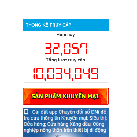
THỐNG KÊ TRUY CẬP
Hôm nay
32,057
Tổng lượt truy cập
10,034,049