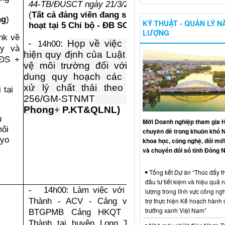
44-TB/ĐUSCT ngày 21/3/2023
(
Tất cả đảng viên đang sinh
ng
)
KỸ THUẬT - QUẢN LÝ 
hoạt tại 5 Chi bộ - ĐB SCT
)
LƯỢNG
nk về
-
:
Họp về việc thực
14h00
ủy và
hiện quy định của Luật Bảo
LĐS +
vệ môi trường đối với nội
dung quy hoạch các Khu
xử lý chất thải theo GM
 tại
256/GM-STNMT
(
A.
Phong
+
P.KT&QLNL)
u
Mời Doanh nghiệp tham gia H
môi
chuyên đề trong khuôn khổ 
gyo
khoa học, công nghệ, đổi mới
và chuyển đổi số tỉnh Đồng N
Tổng kết Dự án “Thúc đẩy th
đầu tư tiết kiệm và hiệu quả 
14h00: Làm việc với Long
-
lượng trong lĩnh vực công ng
Thành - ACV - Cảng vụ về
trợ thực hiện Kế hoạch hành
trưởng xanh Việt Nam”
BTGPMB Cảng HKQT Long
Thành tại huyện Long Thành