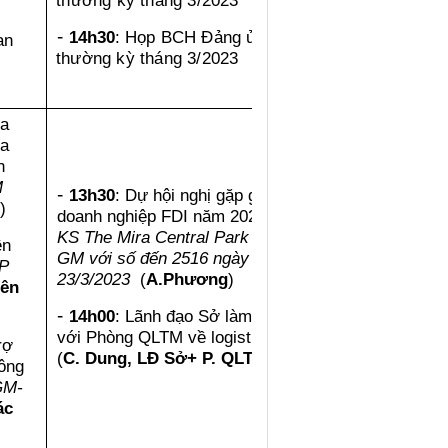
thường kỳ tháng 3/2023
-
14h30
: H
ọp BCH Đảng ủy
an
thường kỳ tháng 3/2023
ua
ua
h
M
-
13h30
: Dự hội nghị gặp gỡ
)
doanh nghiệp FDI năm 2023
tại
KS The Mira Central Park
theo
ên
GM với số đến 2516 ngày
P
23/3/2023
(
A.Phương
)
iên
-
14h00
: Lãnh đạo Sở làm việc
với Phòng QLTM về logistic
rợ
(
C. Dung, LĐ Sở+ P. QLTM)
ông
GM-
ác