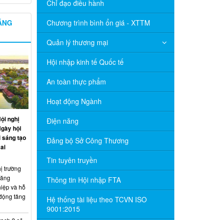
Chỉ đạo điều hành
NĂNG
Chương trình bình ổn giá - XTTM
Quản lý thương mại
Hội nhập kinh tế Quốc tế
An toàn thực phẩm
Hoạt động Ngành
ội nghị
Điện năng
Ngày hội
 sáng tạo
Đảng bộ Sở Công Thương
ai
Tin tuyên truyền
ị trường
năng
Thông tin Hội nhập FTA
hiệp và hỗ
 động tăng
Hệ thống tài liệu theo TCVN ISO
9001:2015