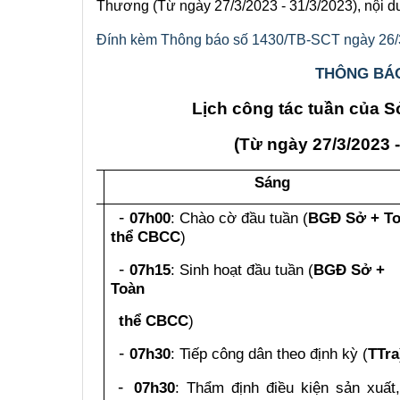
Thương (Từ ngày 27/3/2023 - 31/3/2023), nội d
Đính kèm Thông báo số 1430/TB-SCT ngày 26/3
THÔNG BÁ
Lịch công tác tuần của
(Từ ngày 27
/3/2023 
Ngày
Sáng
-
07h00
: Chào cờ đầu tuần (
BGĐ Sở + T
thể CBCC
)
-
07h15
:
Sinh hoạt đầu tuần (
BGĐ Sở +
Toàn
thể CBCC
)
Thứ
hai
-
07h30
: Tiếp công dân theo định kỳ (
T
Tra
(27/3/2023)
-
07h30
:
Thẩm định điều kiện sản xuất,