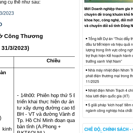
ung cụ thể như sau:
Mời Doanh nghiệp tham gia H
/2023​
chuyên đề trong khuôn khổ 
khoa học, công nghệ, đổi mới
O
và chuyển đổi số tỉnh Đồng N
 Sở Công Thương
Tổng kết Dự án “Thúc đẩy th
đầu tư tiết kiệm và hiệu quả 
- 31/3/2023
)
lượng trong lĩnh vực công ng
trợ thực hiện Kế hoạch hành
Chiều
trưởng xanh Việt Nam”
Nhà máy nhiệt điện Nhơn Tr
oàn
phát điện thương mại trong t
11/2025
Nhiệt điện Nhơn Trạch 4 chí
-
14h00: Phiên họp thứ 5 BCĐ
hòa lưới điện quốc gia (XT)
triển khai thực hiện dự án đầu
5 giải pháp ‘kích hoạt’ tiềm
tư xây dựng đường cao tốc
ngành công nghiệp hóa chất 
BH - VT và đường Vành đai 3
)
Tp. Hồ Chí Minh đoạn qua địa
bàn tỉnh (A.Phong +
 kinh
CHẾ ĐỘ, CHÍNH SÁCH -
P.KT&QLNL)