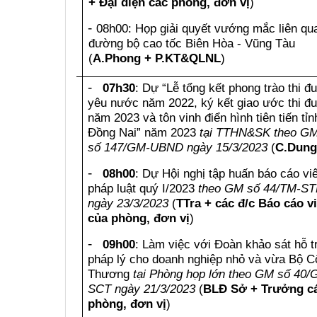
+ Đại diện các phòng, đơn vị
)
(30/3/2023)
-
08h00: Họp giải quyết vướng mắc liên qu
đường bộ cao tốc Biên Hòa - Vũng Tàu
(
A.Phong + P.KT&QLNL
)
-
07h30
: Dự “Lễ tổng kết phong trào thi đ
yêu nước năm 2022, ký kết giao ước thi đ
năm 2023 và tôn vinh điển hình tiên tiến tỉn
Đồng Nai” năm 2023
tại TTHN&SK theo G
số 147/GM-UBND ngày 15/3/2023
(
C.Dung
-
08h00
: Dự Hội nghị tập huấn báo cáo vi
Thứ
sáu
pháp luật quý I/2023
theo GM số 44/TM-ST
ngày 23/3/2023
(
TTra + các đ/c Báo cáo v
(31/3/2023)
của phòng, đơn vị
)
-
09h00
: Làm việc với Đoàn khảo sát hỗ t
pháp lý cho doanh nghiệp nhỏ và vừa Bộ C
Thương
tại Phòng họp lớn theo GM số 40/
SCT ngày 21/3/2023
(
BLĐ Sở + Trưởng c
phòng, đơn vị
)