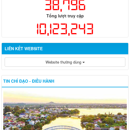
38,796
Tổng lượt truy cập
10,123,243
LIÊN KẾT WEBSITE
Website thường dùng
TIN CHỈ ĐẠO - ĐIỀU HÀNH