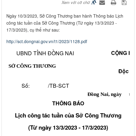
Xem với cỡ chữ
​Ngày 10/3/2023, Sở Công Thương ban hành Thông báo Lịch
công tác tuần của Sở Công Thương (Từ ngày 13/3/2023 -
17/3/2023), cụ thể như sau:
http://sct.dongnai.gov.vn/t1/2023/1128.pdf​
UBND TỈNH ĐỒNG NAI
CỘNG HÒA XÃ
SỞ CÔNG THƯƠNG
Độc lập -
Số: /TB-SCT
Đồng Nai, ngày
t
h
THÔNG BÁO
Lịch công tác tuần của Sở Công Thương
(Từ ngày 13
/3/2023 - 17/3/2023
)