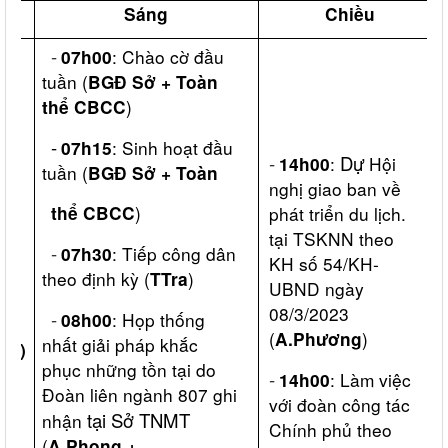
y
Sáng
Chiều
-
: Chào cờ đầu
07h00
tuần (
BGĐ Sở + Toàn
)
thể CBCC
-
:
Sinh hoạt đầu
07h15
-
Dự
:
Hội
14h00
tuần (
BGĐ Sở + Toàn
nghị giao ban về
)
thể CBCC
phát triển du lịch.
tại TSKNN theo
-
: Tiếp công dân
07h30
KH số 54/KH-
theo định kỳ (
)
T
Tra
UBND ngày
08/3/2023
ai
-
: Họp thống
08h00
(
)
A.Phương
nhất giải pháp khắc
023)
phục những tồn tại do
-
: Làm việc
14h00
Đoàn liên ngành 807 ghi
với đoàn công tác
tại Sở TNMT
nhận
Chính phủ theo
(
A.Phong +