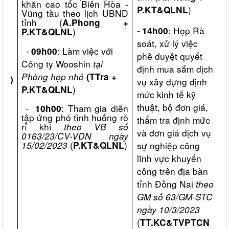
khăn cao tốc Biên Hòa -
)
P.KT&QLNL
Vũng tàu t
h
e
o
lịch UBND
tỉnh
(
A.Phong +
-
: Họp
Rà
14h00
)
P.KT&QLNL
soát, xử lý việc
-
:
Làm việc với
09h00
phê duyệt quyết
ư
Công ty Wooshin
tại
định mua sắm dịch
Phòng họp nhỏ
(TTra
+
023)
vụ xây dựng định
)
P.KT&QLNL
mức kinh tế kỹ
thuật, bộ đơn giá,
-
: Tham gia diễn
10h00
tập ứng phó tình huống rò
thẩm tra định mức
rỉ khí
theo VB số
và đơn giá dịch vụ
0163/23/CV-VDN ngày
15/02/2023
(
)
P.KT&QLNL
sự nghiệp công
lĩnh vực khuyến
công trên địa bàn
tỉnh Đồng Nai
theo
GM số 63/GM-STC
ngày 10/3/2023
(
TT.KC&TVPTCN