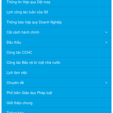
Thông tin Hợp quy Dệt may
Lịch công tác tuần của Sở
Thông báo hợp quy Doanh Nghiệp
Cải cách hành chính
Đấu thầu
Công tác CCHC
Công tác Bảo vệ bí mật nhà nước
Lịch làm việc
Chuyên đề
Phổ biến Giáo dục Pháp luật
V/v đề nghị báo cáo hệ thống phân phối, nhãn hiệu hàng hóa
Giới thiệu chung
và hoạt động mua bán khí trên địa bàn tỉnh năm 2025 (nhắc lần
2).
Thông báo