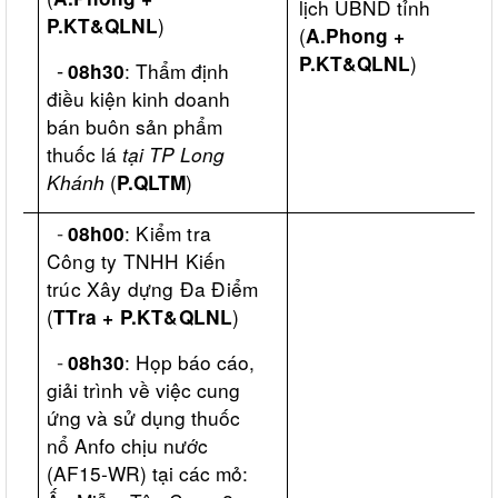
lịch UBND tỉnh
)
P.KT&QLNL
(
A.Phong +
)
P.KT&QLNL
-
: Thẩm định
08h30
điều kiện kinh doanh
bán buôn sản phẩm
thuốc lá
tại TP Long
Khánh
(
)
P.QLTM
-
:
Kiểm tra
08h00
Công ty TNHH Kiến
trúc Xây dựng Đa Điểm
(
)
TTra + P.KT&QLNL
-
: Họp báo cáo,
08h30
giải trình về việc cung
ứng và sử dụng thuốc
nổ Anfo chịu nước
(AF15-WR) tại các mỏ: