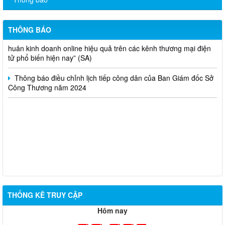
Thông báo bán thanh lý tài sản công theo hình thức chỉ định
Thông báo lựa chọn nhà thầu thực hiện gói thầu: “tổ chức tập
THÔNG BÁO
huấn kinh doanh online hiệu quả trên các kênh thương mại điện
tử phổ biến hiện nay” (SA)
Thông báo điều chỉnh lịch tiếp công dân của Ban Giám đốc Sở
Công Thương năm 2024
THỐNG KÊ TRUY CẬP
Hôm nay