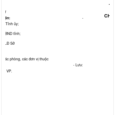
TL
Nơi
CHÁ
nhận
:
-
TT.Tỉnh ủy;
- UBND tỉnh;
- BLĐ Sở
CT;
- Các phòng, các đơn vị thuộc
Sở; - Lưu:
.
VT, VP
V