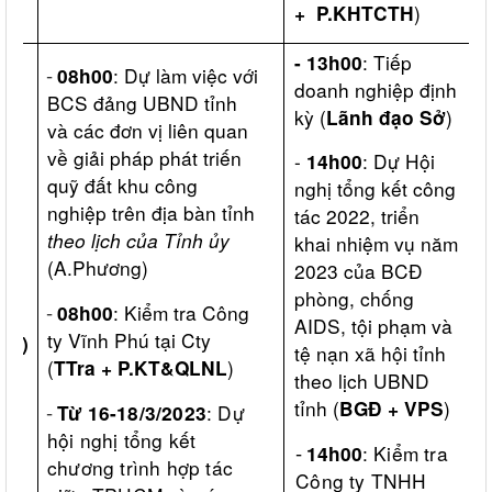
)
+ P.KHTCTH
: Tiếp
-
13h00
-
: Dự làm việc với
08h00
doanh nghiệp định
BCS đảng UBND tỉnh
kỳ (
)
Lãnh đạo Sở
và các đơn vị liên quan
về giải pháp phát triến
-
: Dự Hội
14h00
quỹ đất khu công
nghị tổng kết công
nghiệp trên địa bàn
tỉnh
tác 2022, triển
theo lịch của Tỉnh ủy
khai nhiệm vụ năm
(A.Phương)
2023 của
BCĐ
phòng, chống
ăm
-
: Kiểm tra Công
08h00
AIDS,
tội phạm và
ty Vĩnh Phú tại Cty
023)
tệ nạn xã hội tỉnh
(
)
TTra + P.KT&QLNL
theo lịch UBND
tỉnh (
)
BGĐ + VPS
-
: Dự
Từ 16-18/3/2023
hội nghị tổng kết
-
:
Kiểm tra
14h00
chương trình hợp tác
Công ty TNHH