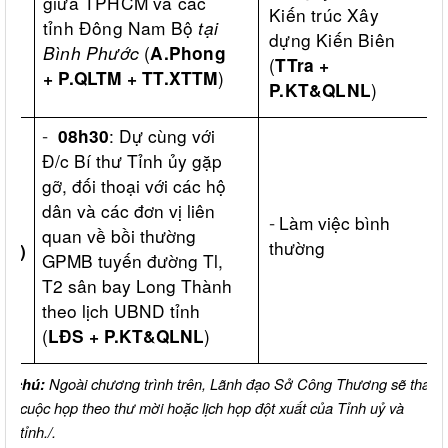
giữa TPHCM và các
Kiến trúc Xây
tỉnh Đông Nam Bộ
tại
dựng Kiến Biên
Bình Phước
(
A.Phong
(
TTra +
)
+ P.QLTM + TT.XTTM
)
P.KT&QLNL
-
: Dự cùng với
08h30
Đ/c Bí thư Tỉnh ủy gặp
gỡ, đối thoại với các hộ
dân và các đơn vị liên
áu
-
Làm việc bình
quan về bồi thường
thường
023)
GPMB tuyến đường Tl,
T2 sân bay Long Thành
theo lịch UBND tỉnh
(
)
LĐS + P.KT&QLNL
Ngoài chương trình trên, Lãnh đạo Sở Công Thương sẽ tham
hi chú:
ác cuộc họp theo thư mời hoặc lịch họp đột xuất của Tỉnh uỷ và
D tỉnh./.