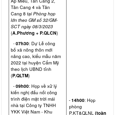
Ấp Miễu, Tân Cang 2,
Tân Cang 4 và Tân
Cang 8
tại Phòng họp
lớn
theo GM số 32/GM-
SCT ngày 08/3/2023
(
)
A.Phương + P.QLCN
-
: Dự Lễ công
07h30
bố xã nông thôn mới
nâng cao, kiểu mẫu năm
2022 tại huyện Cẩm Mỹ
theo lịch UBND tỉnh
(
)
P.QLTM
-
:
Họp về xử lý
09h00
kiến nghị đấu nối công
trình điện mặt trời mái
-
: Họp
14h00
nhà tại Công ty TNHH
phòng
a
YKK Việt Nam - Khu
P.KT&QLNL
(toàn