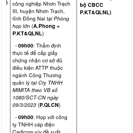
023)
công nghiệp Nhơn Trạch
bộ CBCC
III, huyện Nhơn Trạch,
P.KT&QLNL)
tỉnh Đồng Nai
tại Phòng
họp lớn
(
A.Phong +
)
P.KT&QLNL
-
: Thẩm định
09h00
thực tế để cấp giấy
chứng nhận cơ sở đủ
điều kiện ATTP thuộc
ngành Công Thương
quản lý
tại Cty
TNHH
MIMITA theo VB số
1080/SCT-CN ngày
09/3/2023
(
)
P.QLCN
-
: Họp với công
09h00
ty TNHH cáp điện
Cadicom v/v đề xuất