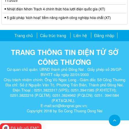
11/2025
Nhiệt điện Nhơn Trạch 4 chính thức hòa lưới điện quốc gia (XT)
5 giải pháp ‘kích hoạt’ tiềm năng ngành công nghiệp hóa chất (XT)
Trang chủ
Cấu trúc trang
Liên hệ
Đăng nhập
TRANG THÔNG TIN ĐIỆN TỬ SỞ
CÔNG THƯƠNG
Cơ quan chủ quản: UBND thành phố Đồng Nai . Giấy phép số 26/GP-
BVHTT cấp ngày 22/01/2003
Chịu trách nhiệm chính: Ông Vũ Ngọc Long - Giám đốc Sở Công Thương
Địa chỉ: Số 2 Nguyễn Văn Trị, Phường Trấn Biên, Thành phố Đồng Nai.
Điện Thoại : 0251.3823317 (VPS); 0251.3941585 (P.KHTCTH);
0251.3822216 (P.QLTM); 0251.3824962 (P.QLCN); 0251. 3941584
(P.KT&QLNL).
E-mail:sct@dongnai.gov.vn;
Copyright 2018 by So Cong Thuong Dong Nai​
Đã kết nối EMC