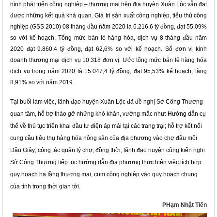
hình phát triển công
nghiệp – thương mại
trên địa huyện
Xuân Lộc vẫn đạt
được những kết quả khả quan
.
Giá trị sản xuất công nghiệp, tiểu thủ công
nghiệp (GSS 2010) 08 tháng đầu năm 2020 là 6.216,6 tỷ đồng, đạt 55,09%
so với kế hoạch
.
Tổng mức bán lẻ hàng hóa, dịch vụ 8 tháng đầu năm
2020 đạt 9.860,4 tỷ đồng, đạt 62,6% so với kế hoạch. Số đơn vị kinh
doanh thương mại dịch vụ 10.318 đơn vị. Ước tổng mức bán lẻ hàng hóa
dịch vụ trong năm 2020 là 15.047,4 tỷ đồng, đạt 95,53% kế hoạch, tăng
8,91% so với năm 2019.
Tại buổi làm việc, lãnh đạo huyện Xuân
Lộc
đã đề nghị Sở Công Thương
quan tâm, hỗ trợ tháo gỡ những khó khăn, vướng mắc như: Hướng dẫn cụ
thể về thủ tục triển khai đầu tư điện áp mái tại các trang trại; hỗ trợ kết nối
cung cầu tiêu thụ hàng hóa nông sản của địa phương
vào chợ đầu mối
Dầu Giây
;
công tác quản lý chợ
; đồng thời, lãnh đạo huyện cũng kiến nghị
Sở Công Thương tiếp tục hướng dẫn địa phương thực hiện việc tích hợp
quy hoạch hạ tầng thương mại, cụm công nghiệp vào quy hoạch chung
của tỉnh trong thời gian tới.
PHạm Nhật Tiến