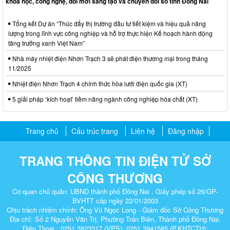
khoa học, công nghệ, đổi mới sáng tạo và chuyển đổi số tỉnh Đồng Nai
Tổng kết Dự án “Thúc đẩy thị trường đầu tư tiết kiệm và hiệu quả năng
lượng trong lĩnh vực công nghiệp và hỗ trợ thực hiện Kế hoạch hành động
tăng trưởng xanh Việt Nam”
Nhà máy nhiệt điện Nhơn Trạch 3 sẽ phát điện thương mại trong tháng
11/2025
Nhiệt điện Nhơn Trạch 4 chính thức hòa lưới điện quốc gia (XT)
5 giải pháp ‘kích hoạt’ tiềm năng ngành công nghiệp hóa chất (XT)
Trang chủ
Cấu trúc trang
Liên hệ
Đăng nhập
TRANG THÔNG TIN ĐIỆN TỬ SỞ
CÔNG THƯƠNG
Cơ quan chủ quản: UBND thành phố Đồng Nai . Giấy phép số 26/GP-
BVHTT cấp ngày 22/01/2003
Chịu trách nhiệm chính: Ông Vũ Ngọc Long - Giám đốc Sở Công Thương
Địa chỉ: Số 2 Nguyễn Văn Trị, Phường Trấn Biên, Thành phố Đồng Nai.
Điện Thoại : 0251.3823317 (VPS); 0251.3941585 (P.KHTCTH);