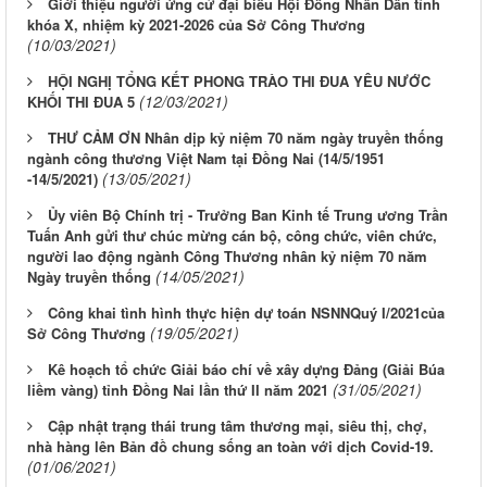
Giới thiệu người ứng cử đại biểu Hội Đồng Nhân Dân tỉnh
khóa X, nhiệm kỳ 2021-2026 của Sở Công Thương
(10/03/2021)
HỘI NGHỊ TỔNG KẾT PHONG TRÀO THI ĐUA YÊU NƯỚC
(12/03/2021)
KHỐI THI ĐUA 5
THƯ CẢM ƠN Nhân dịp kỷ niệm 70 năm ngày truyền thống
ngành công thương Việt Nam tại Đồng Nai (14/5/1951
(13/05/2021)
-14/5/2021)
Ủy viên Bộ Chính trị - Trưởng Ban Kinh tế Trung ương Trần
Tuấn Anh gửi thư chúc mừng cán bộ, công chức, viên chức,
người lao động ngành Công Thương nhân kỷ niệm 70 năm
(14/05/2021)
Ngày truyền thống
Công khai tình hình thực hiện dự toán NSNNQuý I/2021của
(19/05/2021)
Sở Công Thương
Kê hoạch tổ chức Giải báo chí về xây dựng Đảng (Giải Búa
(31/05/2021)
liềm vàng) tỉnh Đồng Nai lần thứ II năm 2021
Cập nhật trạng thái trung tâm thương mại, siêu thị, chợ,
nhà hàng lên Bản đồ chung sống an toàn với dịch Covid-19.
(01/06/2021)