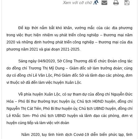
Xem với cỡ chữ
Để
kịp thời
nắm bắt
khó khăn, vướng mắc
của các địa phương
trong việc thực hiện nhiệm vụ phát triển công nghiệp – thương mại năm
2020
và những định hướng phát triển công nghiệp – thương mại của địa
phương năm 2021 và giai đoạn 2021-2025.
Sáng
ngày 04/9/2020, Sở Công Thương đã tổ chức Đoàn công tác
do đồng chí Trương Thị Mỹ Dung – Giám
đốc
sở làm trưởng đoàn; cùng
dự có đồng chí Lê Văn Lộc, Phó Giám đốc Sở
và lãnh đạo các phòng, đơn
vi thuộc sở đã đến làm việc huyện Xuân
Lộc.
Về
phía
huyện Xuân
Lộc
,
có
sự tham dự của
đồng chí
Nguyễn Đức
Hóa
– Phó Bí thư thường
trực
huyện ủy
, Chủ tịch HĐND huyện, đồng chí
Nguyễn Thị Cát Tiên, Phó Bí thư huyện ủy, Chủ tịch UBND huyện,
đồng chí
Lê Khắc Sơn- Phó chủ tịch UBND huyện
và lãnh đạo các phòng, đơn vị
huyện cùng tiếp và làm việc
với đoàn
Năm 2020, tuy tình
hình
dịch Covid-19
diễn biến phức tạp
, tình