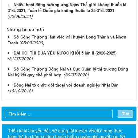
Nhiều hoạt động hưởng ứng Ngày Thế giới không thuốc lá
31/5/2021, Tuần lễ Quốc gia không thuốc lá 25-31/5/2021
(02/06/2021)
Những tin cũ hơn
Sở Công Thương làm việc với huyện Long Thành và Nhơn
(05/09/2020)
Trạch
ĐẠI HỘI THI ĐUA YÊU NƯỚC KHỐI 5 lần II (2020-2025)
(31/07/2020)
Sở Công Thương Đồng Nai và Cục Quản lý thị trường Đồng
(30/07/2020)
Nai ký kết quy chế phối hợp.
Đồng Nai tổ chức đối thoại với doanh nghiệp Nhật Bản
(19/10/2018)
Tìm
Triển khai chuyển đổi, sử dụng tài khoản VNeID trong thực
hiện thủ tục hành chính thuộc thẩm quyền giải quyết của Sở