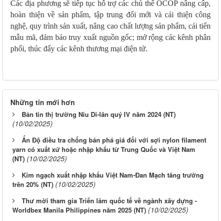
C
ác địa phương
sẽ
tiếp tục hỗ trợ các chủ thể OCOP nâng cấp,
hoàn thiện về sản phẩm, tập trung đổi mới và cải thiện công
nghệ, quy trình sản xuất, nâng cao chất lượng sản phẩm, cải tiến
mẫu mã, đảm bảo truy xuất nguồn gốc; mở rộng các kênh phân
phối, thúc đẩy các kênh thương mại điện tử.
Những tin mới hơn
Bản tin thị trường Niu Di-lân quý IV năm 2024 (NT)
(10/02/2025)
Ấn Độ điều tra chống bán phá giá đối với sợi nylon filament
yarn có xuất xứ hoặc nhập khẩu từ Trung Quốc và Việt Nam
(10/02/2025)
(NT)
Kim ngạch xuất nhập khẩu Việt Nam-Đan Mạch tăng trưởng
(10/02/2025)
trên 20% (NT)
Thư mời tham gia Triển lãm quốc tế về ngành xây dựng -
(10/02/2025)
Worldbex Manila Philippines năm 2025 (NT)