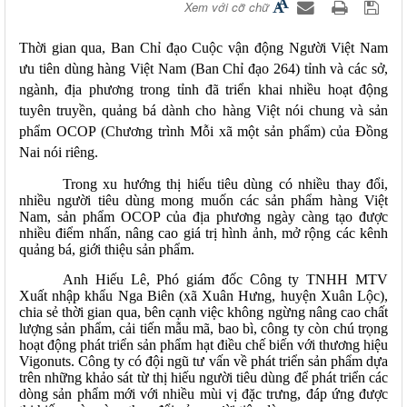
Xem với cỡ chữ
Thời gian qua, Ban Chỉ đạo Cuộc vận động Người Việt Nam
ưu tiên dùng hàng Việt Nam (Ban Chỉ đạo 264) tỉnh và các sở,
ngành, địa phương trong tỉnh đã triển khai nhiều hoạt động
tuyên truyền, quảng bá dành cho hàng Việt nói chung và
sản
phẩm OCOP
(Chương trình Mỗi xã một sản phẩm) của Đồng
Nai nói riêng.
Trong
xu hướng t
hị hiếu tiêu dùng có nhiều thay đổi,
nhiều người tiêu dùng mong muốn các sản phẩm hàng Việt
Nam, sản phẩm OCOP của địa phương ngày càng tạo được
nhiều điểm nhấn, nâng cao giá trị hình ảnh, mở rộng các kênh
quảng bá, giới thiệu sản phẩm
.
Anh Hiếu Lê, Phó giám đốc Công ty TNHH MTV
Xuất nhập khẩu Nga Biên (xã Xuân Hưng, huyện Xuân Lộc),
chia sẻ thời gian qua, bên cạnh việc không ngừng nâng cao chất
lượng sản phẩm, cải tiến mẫu mã, bao bì, công ty còn chú trọng
hoạt động phát triển sản phẩm hạt điều chế biến với thương hiệu
Vigonuts. Công ty có đội ngũ tư vấn về phát triển sản phẩm dựa
trên những khảo sát từ thị hiếu người tiêu dùng để phát triển các
dòng sản phẩm mới với nhiều mùi vị đặc trưng, đáp ứng được