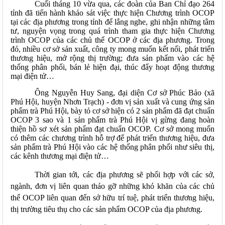
Cuối tháng 10 vừa qua, các đoàn của Ban Chỉ đạo 264
tỉnh đã tiến hành khảo sát việc thực hiện Chương trình OCOP
tại các địa phương trong tỉnh để lắng nghe, ghi nhận những tâm
tư, nguyện vọng trong quá trình tham gia thực hiện Chương
trình OCOP của các chủ thể OCOP ở các địa phương. Trong
đó, nhiều cơ sở sản xuất, công ty mong muốn kết nối, phát triển
thương hiệu, mở rộng thị trường; đưa sản phẩm vào các hệ
thống phân phối, bán lẻ hiện đại, thúc đẩy hoạt động thương
mại điện tử…
Ông Nguyễn Huy Sang, đại diện Cơ sở Phúc Bảo (xã
Phú Hội, huyện Nhơn Trạch) - đơn vị sản xuất và cung ứng sản
phẩm trà Phú Hội, bày tỏ cơ sở hiện có 2 sản phẩm đã đạt chuẩn
OCOP 3 sao và 1 sản phẩm trà Phú Hội vị gừng đang hoàn
thiện hồ sơ xét sản phẩm đạt chuẩn OCOP. Cơ sở mong muốn
có thêm các chương trình hỗ trợ để phát triển thương hiệu, đưa
sản phẩm trà Phú Hội vào các hệ thống phân phối như siêu thị,
các kênh thương mại điện tử…
Thời gian tới,
các địa phương
sẽ
phối hợp với các sở,
ngành, đơn vị liên quan tháo gỡ những khó khăn của các chủ
thể OCOP liên quan đến sở hữu trí tuệ, phát triển thương hiệu,
thị trường tiêu thụ cho các sản phẩm OCOP của địa
phương.