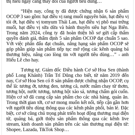
thị hiếu ngày càng thay đổi của người tiêu dùng…
“Hiện nay, công ty đã được chứng nhận 6 sản phẩm
OCOP 3 sao gồm: hạt điều vị rang muối nguyên bản, hạt điều vị
tỏi ớt, hạt điều vị tomyum Thái Lan, hạt điều vị phô mai trứng
muối, hạt điều vị sữa dừa và bánh thuyền siêu hạt Nga Biên.
Trong năm 2024, công ty đã hoàn thiện hồ sơ gửi cấp thẩm
quyền đánh giá, thẩm định 5 sản phẩm OCOP đạt chuẩn 5 sao.
Với việc phấn đấu đạt chuẩn, nâng hạng sản phẩm OCOP sẽ
góp phần giúp sản phẩm tiếp tục mở rộng các kênh quảng bá
thương hiệu, nâng cao lòng tin với người tiêu dùng…” - anh
Hiếu Lê cho hay.
Tương tự, Giám đốc Điều hành Cơ sở Hoa Sen (thành
phố Long Khánh) Trần Trí Dũng cho biết, từ năm 2019 đến
nay, Cơ sở Hoa Sen có 8 sản phẩm
được chứng nhận OCOP
, cụ
thể là: tương ớt, tương đen, tương cà, nước mắm chay từ thơm,
tương hột, nước tương, tương hột xào sả, tương chấm gỏi cuốn.
Hiện cơ sở đã cung cấp sản phẩm cho các nhà hàng, quán ăn.
Trong thời gian tới, cơ sơ mong muốn kết nối, tiếp cận gần hơn
với người tiêu dùng thông qua các kênh phân phối, bán lẻ. Đặc
biệt, cơ sở cũng chú trọng phát triển hoạt động thương mại điện
tử, quảng bá, giới thiệu sản phẩm thông qua các kênh live
stream, kinh doanh sản phẩm trên các sàn thương mại điện tử:
Shopee, Lazada, TikTok Shop…