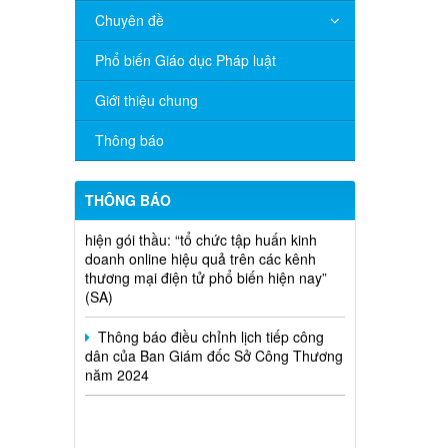
Chuyên đề
V/v đề nghị báo cáo hệ thống phân
phối, nhãn hiệu hàng hóa và hoạt động
Phổ biến Giáo dục Pháp luật
mua bán khí trên địa bàn tỉnh năm 2025
(nhắc lần 2).
Giới thiệu chung
Thông báo bán thanh lý tài sản công
Thông báo
theo hình thức chỉ định
Thông báo lựa chọn nhà thầu thực
THÔNG BÁO
hiện gói thầu: “tổ chức tập huấn kinh
doanh online hiệu quả trên các kênh
thương mại điện tử phổ biến hiện nay”
(SA)
Thông báo điều chỉnh lịch tiếp công
dân của Ban Giám đốc Sở Công Thương
năm 2024