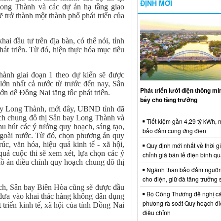
ĐỊNH MỚI
ong Thành và các dự án hạ tầng giao
 trở thành một thành phố phát triển của
ai đầu tư trên địa bàn, có thể nói, tỉnh
át triển. Từ đó, hiện thực hóa mục tiêu
ành giai đoạn 1 theo dự kiến sẽ được
lớn nhất cả nước từ trước đến nay, Sân
Phát triển lưới điện thông m
ớn dể Đồng Nai tăng tốc phát triển.
bẩy cho tăng trưởng
bay Long Thành, mới đây, UBND tỉnh đã
ạch chung đô thị Sân bay Long Thành và
Tiết kiệm gần 4,29 tỷ kWh,
hu hút các ý tưởng quy hoạch, sáng tạo,
bảo đảm cung ứng điện
 ngoài nước. Từ đó, chọn phương án quy
úc, văn hóa, hiệu quả kinh tế - xã hội,
Quy định mới nhất về thời g
uả cuộc thi sẽ xem xét, lựa chọn các ý
chỉnh giá bán lẻ điện bình q
đồ án điều chỉnh quy hoạch chung đô thị
Ngành than bảo đảm nguồn
cho điện, giữ đà tăng trưởng 
ch, Sân bay Biên Hòa cũng sẽ được đầu
Bộ Công Thương đề nghị cá
 đưa vào khai thác hàng không dân dụng
phương rà soát Quy hoạch điệ
át triển kinh tế, xã hội của tỉnh Đồng Nai
điều chỉnh