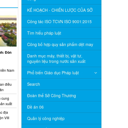
KẾ HOẠCH - CHIẾN LƯỢC CỦA SỞ
Công tác ISO TCVN ISO 9001:2015
Tìm hiểu pháp luật
Công bố hợp quy sản phẩm dệt may
inh: Đòn
Danh mục máy, thiết bị, vật tư,
nguyên liệu trong nước sản xuất
 miền Nam
Phổ biến Giáo dục Pháp luật
Search
ian điều
uân
Đoàn thể Sở Công Thương
 cung
sản xuất
Đề án 06
c địa
n VIII
Quản lý công nghiệp