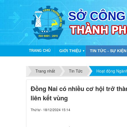
TRANG CHỦ
GIỚI THIỆU
TIN TỨC - SỰ KIỆN
▼
Trang nhất
Tin Tức
Hoạt động Ngàn
Đồng Nai có nhiều cơ hội trở thà
liên kết vùng
Thứ tư - 18/12/2024 15:14