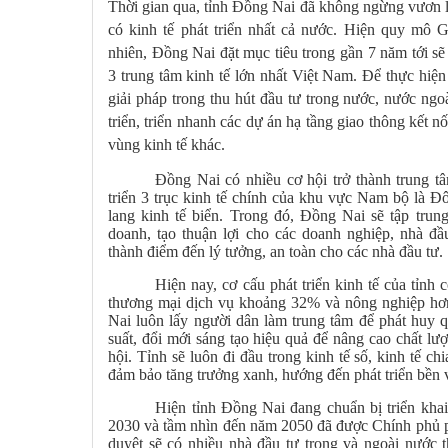
Thời gian qua, tỉnh Đồng Nai đã không ngừng vươn lê
có kinh tế phát triển nhất cả nước. Hiện quy mô
nhiên, Đồng Nai đặt mục tiêu trong gần 7 năm tới sẽ 
3 trung tâm kinh tế lớn nhất Việt Nam. Để thực hiện 
giải pháp trong thu hút đầu tư trong nước, nước ngo
triển, triển nhanh các dự án hạ tầng giao thông kết 
vùng kinh tế khác.
Đồng Nai có nhiều cơ hội trở thành trung tâm
triển 3 trục kinh tế chính của khu vực Nam bộ là
lang kinh tế biển. Trong đó, Đồng Nai sẽ tập trun
doanh, tạo thuận lợi cho các doanh nghiệp, nhà đầ
thành điểm đến lý tưởng, an toàn cho các nhà đầu tư.
Hiện nay, cơ cấu phát triển kinh tế của tỉn
thương mại dịch vụ khoảng 32% và nông nghiệp hơn
Nai luôn lấy người dân làm trung tâm để phát huy 
suất, đổi mới sáng tạo hiệu quả để nâng cao chất lư
hội. Tỉnh sẽ luôn đi đầu trong kinh tế số, kinh tế chi
đảm bảo tăng trưởng xanh, hướng đến phát triển bền
Hiện tỉnh Đồng Nai đang chuẩn bị triển khai
2030 và tầm nhìn đến năm 2050 đã được Chính phủ p
duyệt sẽ có nhiều nhà đầu tư trong và ngoài nước t