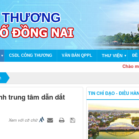
CSDL CÔNG THƯƠNG
VĂN BẢN QPPL
THƯ VIỆN
ĐỀ 
▼
▼
Chào mừng dịp k
h
TIN CHỈ ĐẠO - ĐIỀU HÀ
nh trung tâm dẫn dắt
Xem với cỡ chữ