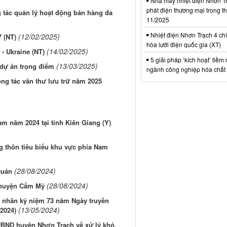
Nhà máy nhiệt điện Nhơn Tr
phát điện thương mại trong t
g tác quản lý hoạt động bán hàng đa
11/2025
Nhiệt điện Nhơn Trạch 4 chí
(12/02/2025)
7 (NT)
hòa lưới điện quốc gia (XT)
(14/02/2025)
- Ukraine (NT)
5 giải pháp ‘kích hoạt’ tiềm
(13/03/2025)
dự án trọng điểm
ngành công nghiệp hóa chất 
g tác văn thư lưu trữ năm 2025
m năm 2024 tại tỉnh Kiên Giang (Y)
g thôn tiêu biểu khu vực phía Nam
(28/08/2024)
Quán
(28/08/2024)
i huyện Cẩm Mỹ
nhân kỷ niệm 73 năm Ngày truyền
(13/05/2024)
2024)
 UBND huyện Nhơn Trạch về xử lý khó