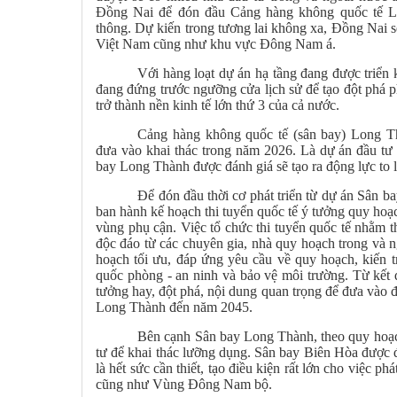
Đồng Nai để đón đầu Cảng hàng không quốc tế L
thông. Dự kiến trong tương lai không xa, Đồng Nai sẽ
Việt Nam cũng như khu vực Đông Nam á.
Với hàng loạt dự án hạ tầng đang được triển kh
đang đứng trước ngưỡng cửa lịch sử để tạo đột phá ph
trở thành nền kinh tế lớn thứ 3 của cả nước.
Cảng hàng không quốc tế (sân bay) Long Th
đưa vào khai thác trong năm 2026. Là dự án đầu tư 
bay Long Thành được đánh giá sẽ tạo ra động lực to l
Để đón đầu thời cơ phát triển từ dự án Sân 
ban hành kế hoạch thi tuyển quốc tế ý tưởng quy ho
vùng phụ cận. Việc tổ chức thi tuyển quốc tế nhằm t
độc đáo từ các chuyên gia, nhà quy hoạch trong và
hoạch tối ưu, đáp ứng yêu cầu về quy hoạch, kiến tr
quốc phòng - an ninh và bảo vệ môi trường. Từ kết q
tưởng hay, đột phá, nội dung quan trọng để đưa vào 
Long Thành đến năm 2045.
Bên cạnh Sân bay Long Thành, theo quy hoạ
tư để khai thác lưỡng dụng. Sân bay Biên Hòa được
là hết sức cần thiết, tạo điều kiện rất lớn cho việc ph
cũng như Vùng Đông Nam bộ.