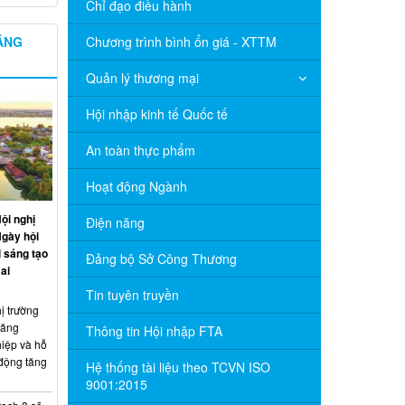
Chỉ đạo điều hành
NĂNG
Chương trình bình ổn giá - XTTM
Quản lý thương mại
Hội nhập kinh tế Quốc tế
An toàn thực phẩm
Hoạt động Ngành
ội nghị
Điện năng
Ngày hội
 sáng tạo
Đảng bộ Sở Công Thương
ai
Tin tuyên truyền
ị trường
năng
Thông tin Hội nhập FTA
hiệp và hỗ
 động tăng
Hệ thống tài liệu theo TCVN ISO
9001:2015