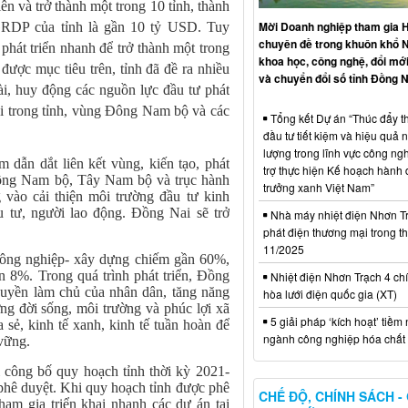
n và trở thành một trong 10 tỉnh, thành
Mời Doanh nghiệp tham gia H
 GRDP của tỉnh là gần 10 tỷ USD. Tuy
chuyên đề trong khuôn khổ 
phát triển nhanh để trở thành một trong
khoa học, công nghệ, đổi mới
được mục tiêu trên, tỉnh đã đề ra nhiều
và chuyển đổi số tỉnh Đồng N
ài, huy động các nguồn lực đầu tư phát
nối trong tỉnh, vùng Đông Nam bộ và các
Tổng kết Dự án “Thúc đẩy th
đầu tư tiết kiệm và hiệu quả 
lượng trong lĩnh vực công ng
 dẫn dắt liên kết vùng, kiến tạo, phát
trợ thực hiện Kế hoạch hành
 Đông Nam bộ, Tây Nam bộ và trục hành
trưởng xanh Việt Nam”
g vào cải thiện môi trường đầu tư kinh
u tư, người lao động. Đồng Nai sẽ trở
Nhà máy nhiệt điện Nhơn Tr
phát điện thương mại trong t
11/2025
h công nghiệp- xây dựng chiếm gần 60%,
 8%. Trong quá trình phát triển, Đồng
Nhiệt điện Nhơn Trạch 4 chí
quyền làm chủ của nhân dân, tăng năng
hòa lưới điện quốc gia (XT)
ợng đời sống, môi trường và phúc lợi xã
5 giải pháp ‘kích hoạt’ tiềm
a sẻ, kinh tế xanh, kinh tế tuần hoàn để
ngành công nghiệp hóa chất 
 vững.
 công bố quy hoạch tỉnh thời kỳ 2021-
hê duyệt. Khi quy hoạch tỉnh được phê
CHẾ ĐỘ, CHÍNH SÁCH -
ham gia triển khai nhanh các dự án tại