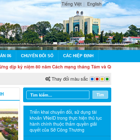
Tiếng Việt
English
ÁN 06
CHUYỂN ĐỔI SỐ
CÁC HIỆP ĐỊNH
ỷ niệm 80 năm Cách mạng tháng Tám và Quốc khánh 2/9
Thay đổi màu sắc
NH
Tìm
Triển khai chuyển đổi, sử dụng tài
khoản VNeID trong thực hiện thủ tục
hành chính thuộc thẩm quyền giải
quyết của Sở Công Thương