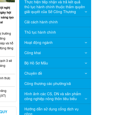
Thực hiện tiếp nhận và trả kết quả
thủ tục hành chính thuộc thẩm quyền
ội nghị
giải quyết của Sở Công Thương
Ngày hội
 sáng tạo
Cải cách hành chính
ai
Thủ tục hành chính
ị trường
năng
Hoạt động ngành
hiệp và hỗ
 động tăng
Công khai
ạch 3 sẽ
Bộ Hồ Sơ Mẫu
háng
Chuyên đề
nh thức
Công thương các phường/xã
 năng
Hình ảnh các CS, DN và sản phẩm
(XT)
công nghiệp nông thôn tiêu biểu
Hướng dẫn sử dụng cổng dịch vụ
 QUY
công