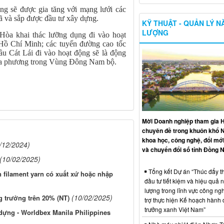
ũng sẽ được gia tăng với mạng lưới các
ã và sắp được đầu tư xây dựng.
KỸ THUẬT - QUẢN LÝ 
LƯỢNG
òa khai thác lưỡng dụng đi vào hoạt
Hồ Chí Minh; các tuyến đường cao tốc
 Cát Lái đi vào hoạt động sẽ là động
 địa phương trong Vùng Đông Nam bộ.
Mời Doanh nghiệp tham gia H
chuyên đề trong khuôn khổ 
khoa học, công nghệ, đổi mới
/12/2024)
và chuyển đổi số tỉnh Đồng N
(10/02/2025)
Tổng kết Dự án “Thúc đẩy th
n filament yarn có xuất xứ hoặc nhập
đầu tư tiết kiệm và hiệu quả 
lượng trong lĩnh vực công ng
(10/02/2025)
 trưởng trên 20% (NT)
trợ thực hiện Kế hoạch hành
trưởng xanh Việt Nam”
dựng - Worldbex Manila Philippines