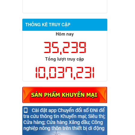
THỐNG KÊ TRUY CẬP
Hôm nay
35,239
Tổng lượt truy cập
10,037,231