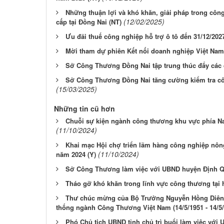
Những thuận lợi và khó khăn, giải pháp trong côn
(12/02/2025)
cấp tại Đồng Nai (NT)
Ưu đãi thuế công nghiệp hỗ trợ ô tô đến 31/12/202
Mời tham dự phiên Kết nối doanh nghiệp Việt Nam 
Sở Công Thương Đồng Nai tập trung thúc đẩy các 
Sở Công Thương Đồng Nai tăng cường kiểm tra côn
(15/03/2025)
Những tin cũ hơn
Chuỗi sự kiện ngành công thương khu vực phía Na
(11/10/2024)
Khai mạc Hội chợ triển lãm hàng công nghiệp nôn
(11/10/2024)
năm 2024 (Y)
Sở Công Thương làm việc với UBND huyện Định 
Tháo gỡ khó khăn trong lĩnh vực công thương tạ
Thư chúc mừng của Bộ Trưởng Nguyễn Hồng Diên 
thống ngành Công Thương Việt Nam (14/5/1951 - 14/5/
Phó Chủ tịch UBND tỉnh chủ trì buổi làm việc với