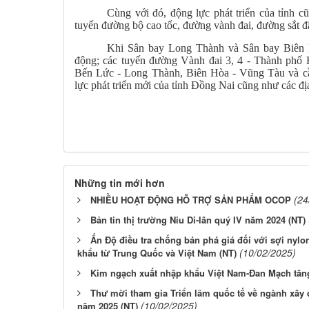
Cùng với đó, động lực phát triển của tỉnh c
tuyến đường bộ cao tốc, đường vành đai, đường sắt đ
Khi Sân bay Long Thành và Sân bay Biên H
động; các tuyến đường Vành đai 3, 4 - Thành phố 
Bến Lức - Long Thành, Biên Hòa - Vũng Tàu và cầu
lực phát triển mới của tỉnh Đồng Nai cũng như các
​
Những tin mới hơn
(24
NHIỀU HOẠT ĐỘNG HỖ TRỢ SẢN PHẨM OCOP
Bản tin thị trường Niu Di-lân quý IV năm 2024 (NT)
Ấn Độ điều tra chống bán phá giá đối với sợi nylo
(10/02/2025)
khẩu từ Trung Quốc và Việt Nam (NT)
Kim ngạch xuất nhập khẩu Việt Nam-Đan Mạch tăng
Thư mời tham gia Triển lãm quốc tế về ngành xây 
(10/02/2025)
năm 2025 (NT)