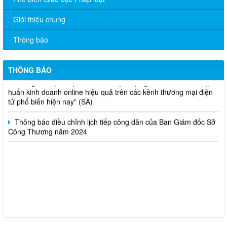
V/v đề nghị báo cáo hệ thống phân phối, nhãn hiệu hàng hóa
Giới thiệu chung
và hoạt động mua bán khí trên địa bàn tỉnh năm 2025 (nhắc lần
2).
Thông báo
Thông báo bán thanh lý tài sản công theo hình thức chỉ định
THÔNG BÁO
Thông báo lựa chọn nhà thầu thực hiện gói thầu: “tổ chức tập
huấn kinh doanh online hiệu quả trên các kênh thương mại điện
tử phổ biến hiện nay” (SA)
Thông báo điều chỉnh lịch tiếp công dân của Ban Giám đốc Sở
Công Thương năm 2024