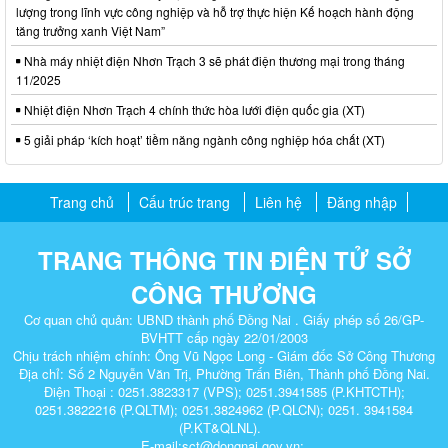
lượng trong lĩnh vực công nghiệp và hỗ trợ thực hiện Kế hoạch hành động
tăng trưởng xanh Việt Nam”
Nhà máy nhiệt điện Nhơn Trạch 3 sẽ phát điện thương mại trong tháng
11/2025
Nhiệt điện Nhơn Trạch 4 chính thức hòa lưới điện quốc gia (XT)
5 giải pháp ‘kích hoạt’ tiềm năng ngành công nghiệp hóa chất (XT)
Trang chủ
Cấu trúc trang
Liên hệ
Đăng nhập
TRANG THÔNG TIN ĐIỆN TỬ SỞ
CÔNG THƯƠNG
Cơ quan chủ quản: UBND thành phố Đồng Nai . Giấy phép số 26/GP-
BVHTT cấp ngày 22/01/2003
Chịu trách nhiệm chính: Ông Vũ Ngọc Long - Giám đốc Sở Công Thương
Địa chỉ: Số 2 Nguyễn Văn Trị, Phường Trấn Biên, Thành phố Đồng Nai.
Điện Thoại : 0251.3823317 (VPS); 0251.3941585 (P.KHTCTH);
0251.3822216 (P.QLTM); 0251.3824962 (P.QLCN); 0251. 3941584
(P.KT&QLNL).
E-mail:sct@dongnai.gov.vn;