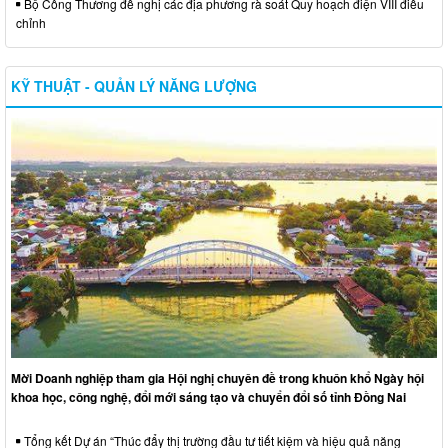
Bộ Công Thương đề nghị các địa phương rà soát Quy hoạch điện VIII điều
chỉnh
KỸ THUẬT - QUẢN LÝ NĂNG LƯỢNG
Mời Doanh nghiệp tham gia Hội nghị chuyên đề trong khuôn khổ Ngày hội
khoa học, công nghệ, đổi mới sáng tạo và chuyển đổi số tỉnh Đồng Nai
Tổng kết Dự án “Thúc đẩy thị trường đầu tư tiết kiệm và hiệu quả năng