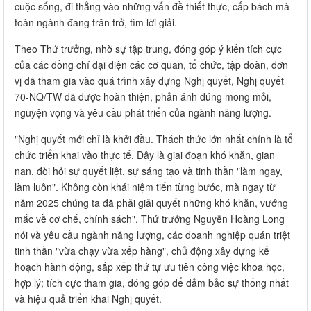
cuộc sống, đi thẳng vào những vấn đề thiết thực, cấp bách mà
toàn ngành đang trăn trở, tìm lời giải.
Theo Thứ trưởng, nhờ sự tập trung, đóng góp ý kiến tích cực
của các đồng chí đại diện các cơ quan, tổ chức, tập đoàn, đơn
vị đã tham gia vào quá trình xây dựng Nghị quyết, Nghị quyết
70-NQ/TW đã được hoàn thiện, phản ánh đúng mong mỏi,
nguyện vọng và yêu cầu phát triển của ngành năng lượng.
"Nghị quyết mới chỉ là khởi đầu. Thách thức lớn nhất chính là tổ
chức triển khai vào thực tế. Đây là giai đoạn khó khăn, gian
nan, đòi hỏi sự quyết liệt, sự sáng tạo và tinh thần "làm ngay,
làm luôn". Không còn khái niệm tiến từng bước, mà ngay từ
năm 2025 chúng ta đã phải giải quyết những khó khăn, vướng
mắc về cơ chế, chính sách", Thứ trưởng Nguyễn Hoàng Long
nói và yêu cầu ngành năng lượng, các doanh nghiệp quán triệt
tinh thần "vừa chạy vừa xếp hàng", chủ động xây dựng kế
hoạch hành động, sắp xếp thứ tự ưu tiên công việc khoa học,
hợp lý; tích cực tham gia, đóng góp để đảm bảo sự thống nhất
và hiệu quả triển khai Nghị quyết.