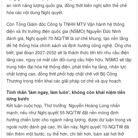
an ninh năng lượng quốc gia, đồng thời kiến nghị sớm thể chế
hóa các nội dung Nghị quyết.
Còn Tổng Giám đốc Công ty TNHH MTV Vận hành hệ thống
điện và thị trường điện quốc gia (NSMO) Nguyễn Đức Ninh
đánh giá, Nghị quyết 70-NQ/TW là cơ chế khung, tạo nền tảng
để hệ thống hóa chính sách và định hướng công nghệ. Ông cho
biết, giai đoạn 2027-2032 sẽ là thách thức lớn khi nhu cầu điện
tăng cao, nguy cơ mất cân đối cung cầu hiện hữu. NSMO sẽ tập
trung hiện đại hóa hệ thống điện, phát triển hạ tầng, nhân lực
chất lượng cao, đồng thời phối hợp chặt chẽ với Bộ Công
Thương trong triển khai các giải pháp cơ chế và quy hoạch.
Tinh thần 'làm ngay, làm luôn', không còn khái niệm tiến
từng bước
Kết luận cuộc họp, Thứ trưởng Nguyễn Hoàng Long nhấn
mạnh, nếu như Nghị quyết 55-NQ/TW đặt nền móng định
hướng chiến lược cho ngành năng lượng, được dư luận trong và
ngoài nước đánh giá cao, thì lần này, Nghị quyết 70-NQ/TW đã
tiến thêm một bước, cụ thể hơn, chi tiết hơn, bám sát hơi thở