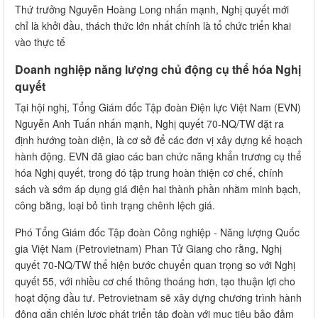
Thứ trưởng Nguyễn Hoàng Long nhấn mạnh, Nghị quyết mới
chỉ là khởi đầu, thách thức lớn nhất chính là tổ chức triển khai
vào thực tế
Doanh nghiệp năng lượng chủ động cụ thể hóa Nghị
quyết
Tại hội nghị, Tổng Giám đốc Tập đoàn Điện lực Việt Nam (EVN)
Nguyễn Anh Tuấn nhấn mạnh, Nghị quyết 70-NQ/TW đặt ra
định hướng toàn diện, là cơ sở để các đơn vị xây dựng kế hoạch
hành động. EVN đã giao các ban chức năng khẩn trương cụ thể
hóa Nghị quyết, trong đó tập trung hoàn thiện cơ chế, chính
sách và sớm áp dụng giá điện hai thành phần nhằm minh bạch,
công bằng, loại bỏ tình trạng chênh lệch giá.
Phó Tổng Giám đốc Tập đoàn Công nghiệp - Năng lượng Quốc
gia Việt Nam (Petrovietnam) Phan Tử Giang cho rằng, Nghị
quyết 70-NQ/TW thể hiện bước chuyển quan trọng so với Nghị
quyết 55, với nhiều cơ chế thông thoáng hơn, tạo thuận lợi cho
hoạt động đầu tư. Petrovietnam sẽ xây dựng chương trình hành
động gắn chiến lược phát triển tập đoàn với mục tiêu bảo đảm