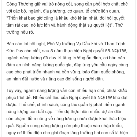
Công Thương giữ vai trò nòng cốt, song cần phối hợp chặt chẽ
với các bộ, ngành, địa phương, cơ quan, tổ chức liên quan.
"Triển khai bao giờ cũng là khâu khó khăn nhất, đòi hỏi quyết
tâm rất cao, nỗ lực lớn và hành động thật sự quyết liệt”, Thứ
trưởng nêu rõ.
Báo cáo tại hội nghị, Phó Vụ trưởng Vụ Dầu khí và Than Trịnh
Đức Duy cho biết, sau 5 năm thực hiện Nghị quyết 55-NQ/TW,
ngành năng lượng đã duy trì tăng trưởng ổn định, cơ bản bảo
đảm an ninh năng lượng quốc gia, đáp ứng yêu cầu ngày càng
cao cho phát triển nhanh và bền vững, bảo đảm quốc phòng,
an ninh đất nước và nâng cao đời sống người dân.
Tuy vậy, ngành năng lượng vẫn còn nhiều hạn chế, chưa khắc
phục triệt để. Nhiều chỉ tiêu của Nghị quyết 55-NQ/TW khó đạt
được. Thể chế, chính sách, công tác quản lý phát triển ngành
năng lượng còn bất cập. Tiến độ thực hiện nhiều dự án điện
còn chậm; tiềm năng về năng lượng chưa được khai thác hiệu
quả. Nguồn cung năng lượng còn phụ thuộc vào nhập khẩu,
nguy cơ thiếu điện cho giai đoạn tăng trưởng hai con số là hiện