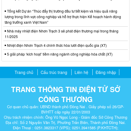
Tổng kết Dự án “Thúc đẩy thị trường đầu tư tiết kiệm và hiệu quả năng
lượng trong lĩnh vực công nghiệp và hỗ trợ thực hiện Kế hoạch hành động
tăng trưởng xanh Việt Nam”
Nhà máy nhiệt điện Nhơn Trạch 3 sẽ phát điện thương mại trong tháng
11/2025
Nhiệt điện Nhơn Trạch 4 chính thức hòa lưới điện quốc gia (XT)
5 giải pháp ‘kích hoạt’ tiềm năng ngành công nghiệp hóa chất (XT)
Trang chủ
Cấu trúc trang
Liên hệ
Đăng nhập
TRANG THÔNG TIN ĐIỆN TỬ SỞ
CÔNG THƯƠNG
Cơ quan chủ quản: UBND thành phố Đồng Nai . Giấy phép số 26/GP-
BVHTT cấp ngày 22/01/2003
Chịu trách nhiệm chính: Ông Vũ Ngọc Long - Giám đốc Sở Công Thương
Địa chỉ: Số 2 Nguyễn Văn Trị, Phường Trấn Biên, Thành phố Đồng Nai.
Điện Thoại : 0251.3823317 (VPS); 0251.3941585 (P.KHTCTH);