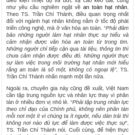
điều kiện nhiệt độ và bức xạ cao kéo dài, cũng
như yêu cầu nghiêm ngặt về
an toàn hạt nhân
.
Theo TS. Trần Chí Thành, điều quan trọng nhất
đối với ngành hạt nhân không nằm ở tốc độ phát
triển công nghệ, mà ở văn hóa an toàn. “
Phải đảm
bảo những người làm hạt nhân thực sự hiểu và
cảm nhận được văn hóa an toàn từ trong tim.
Những người chỉ tiếp cận qua tài liệu, thông tin thì
chưa cảm nhận được điều đó. Những người thực
sự làm việc trong môi trường hạt nhân mới hiểu
rằng an toàn là số một, không có ngoại lệ”,
TS.
Trần Chí Thành nhấn mạnh một lần nữa.
Ngoài ra, chuyên gia này cũng đề xuất, Việt Nam
cần tập trung nguồn lực và nhân lực thay vì phân
tán ở nhiều đơn vị nhỏ lẻ. “
Phải tập trung nhân lực
theo chỉ đạo của Chính phủ, không nên phân tán
mỗi nơi một ít vì chúng ta ít người, nếu dàn trải thì
không nơi nào đủ lực để làm được việc thực sự
”,
TS. Trần Chí Thành nói. Cuối cùng, để hiện thực