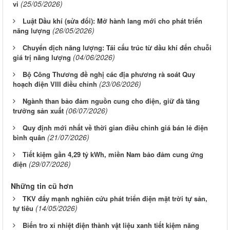
(25/05/2026)
vi
Luật Dầu khí (sửa đổi): Mở hành lang mới cho phát triển
(26/05/2026)
năng lượng
Chuyển dịch năng lượng: Tái cấu trúc từ dầu khí đến chuỗi
(04/06/2026)
giá trị năng lượng
Bộ Công Thương đề nghị các địa phương rà soát Quy
(23/06/2026)
hoạch điện VIII điều chỉnh
Ngành than bảo đảm nguồn cung cho điện, giữ đà tăng
(06/07/2026)
trưởng sản xuất
Quy định mới nhất về thời gian điều chỉnh giá bán lẻ điện
(21/07/2026)
bình quân
Tiết kiệm gần 4,29 tỷ kWh, miền Nam bảo đảm cung ứng
(29/07/2026)
điện
Những tin cũ hơn
TKV đẩy mạnh nghiên cứu phát triển điện mặt trời tự sản,
(14/05/2026)
tự tiêu
Biến tro xỉ nhiệt điện thành vật liệu xanh tiết kiệm năng