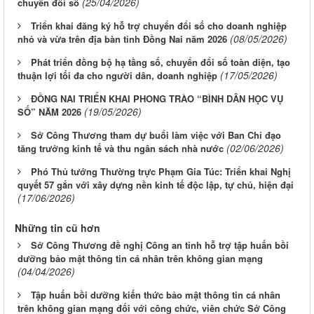
(25/04/2026)
chuyển đổi số
Triển khai đăng ký hỗ trợ chuyển đổi số cho doanh nghiệp
(08/05/2026)
nhỏ và vừa trên địa bàn tỉnh Đồng Nai năm 2026
Phát triển đồng bộ hạ tầng số, chuyển đổi số toàn diện, tạo
(17/05/2026)
thuận lợi tối đa cho người dân, doanh nghiệp
ĐỒNG NAI TRIỂN KHAI PHONG TRÀO “BÌNH DÂN HỌC VỤ
(19/05/2026)
SỐ” NĂM 2026
Sở Công Thương tham dự buổi làm việc với Ban Chỉ đạo
(02/06/2026)
tăng trưởng kinh tế và thu ngân sách nhà nước
Phó Thủ tướng Thường trực Phạm Gia Túc: Triển khai Nghị
quyết 57 gắn với xây dựng nền kinh tế độc lập, tự chủ, hiện đại
(17/06/2026)
Những tin cũ hơn
Sở Công Thương đề nghị Công an tỉnh hỗ trợ tập huấn bồi
dưỡng bảo mật thông tin cá nhân trên không gian mạng
(04/04/2026)
Tập huấn bồi dưỡng kiến thức bảo mật thông tin cá nhân
trên không gian mạng đối với công chức, viên chức Sở Công