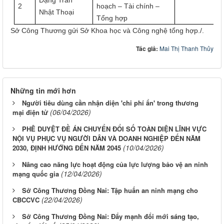
2
hoạch – Tài chính –
Nhật Thoại
Tổng hợp
Sở Công Thương gửi Sở Khoa học và Công nghệ tổng hợp./.
Tác giả:
Mai Thị Thanh Thủy
Những tin mới hơn
Người tiêu dùng cần nhận diện 'chi phí ẩn' trong thương
(06/04/2026)
mại điện tử
PHÊ DUYỆT ĐỀ ÁN CHUYỂN ĐỔI SỐ TOÀN DIỆN LĨNH VỰC
NỘI VỤ PHỤC VỤ NGƯỜI DÂN VÀ DOANH NGHIỆP ĐẾN NĂM
(10/04/2026)
2030, ĐỊNH HƯỚNG ĐẾN NĂM 2045
Nâng cao năng lực hoạt động của lực lượng bảo vệ an ninh
(12/04/2026)
mạng quốc gia
Sở Công Thương Đồng Nai: Tập huấn an ninh mạng cho
(22/04/2026)
CBCCVC
Sở Công Thương Đồng Nai: Đẩy mạnh đổi mới sáng tạo,