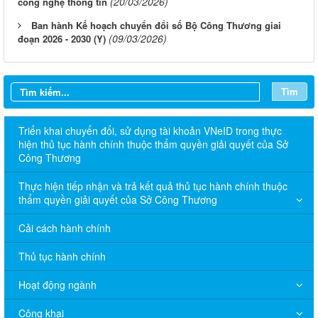
(20/03/2026)
công nghệ thông tin
Ban hành Kế hoạch chuyển đổi số Bộ Công Thương giai
(09/03/2026)
đoạn 2026 - 2030 (Y)
Tìm
Triển khai chuyển đổi, sử dụng tài khoản VNeID trong thực
hiện thủ tục hành chính thuộc thẩm quyền giải quyết của Sở
Công Thương
Thực hiện tiếp nhận và trả kết quả thủ tục hành chính thuộc
thẩm quyền giải quyết của Sở Công Thương
Cải cách hành chính
Thủ tục hành chính
Hoạt động ngành
Công khai