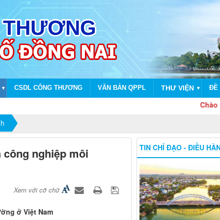
CSDL CÔNG THƯƠNG
VĂN BẢN QPPL
THƯ VIỆN
ĐỀ 
▼
▼
Chào mừng dịp k
nh
TIN CHỈ ĐẠO - ĐIỀU HÀ
 công nghiệp môi
Xem với cỡ chữ
ường ở Việt Nam