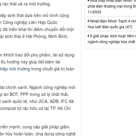
Nhà máy nhiệt điện Nhơn Tr
 rác thải xả ra môi trường.
phát điện thương mại trong t
11/2025
hiệp sinh thái dựa trên mô hình cộng
Nhiệt điện Nhơn Trạch 4 chí
iển Công nghiệp Liên Hợp Quốc
hòa lưới điện quốc gia (XT)
 đã triển khai thí điểm chuyển đổi một
p sinh thái ở Hải Phòng, Ninh Bình,
5 giải pháp ‘kích hoạt’ tiềm
ngành công nghiệp hóa chất 
 khích trao đổi phụ phẩm, tái sử dụng
 Xu hướng này giúp tiết kiệm tài
hiệp môi trường
trong chuỗi giá trị toàn
 tài chính xanh: Ngành công nghiệp môi
 án BOT, PPP trong xử lý chất thải,
tư xanh quốc tế, như JICA, ADB, IFC đã
n compost từ rác hữu cơ tại TP. Hồ Chí
triển mạnh, cung cấp giải pháp giảm
phân hủy hoàn toàn, ứng dụng công nghệ