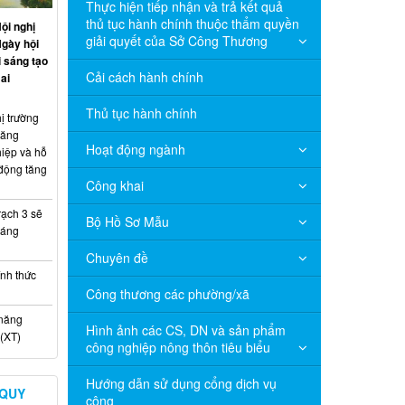
Thực hiện tiếp nhận và trả kết quả
thủ tục hành chính thuộc thẩm quyền
ội nghị
giải quyết của Sở Công Thương
Ngày hội
 sáng tạo
Cải cách hành chính
ai
Thủ tục hành chính
ị trường
năng
Hoạt động ngành
hiệp và hỗ
 động tăng
Công khai
ạch 3 sẽ
Bộ Hồ Sơ Mẫu
háng
Chuyên đề
nh thức
Công thương các phường/xã
 năng
Hình ảnh các CS, DN và sản phẩm
(XT)
công nghiệp nông thôn tiêu biểu
Hướng dẫn sử dụng cổng dịch vụ
 QUY
công