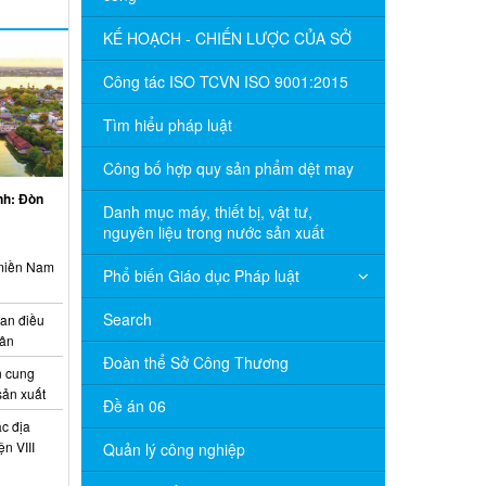
KẾ HOẠCH - CHIẾN LƯỢC CỦA SỞ
Công tác ISO TCVN ISO 9001:2015
Tìm hiểu pháp luật
Công bố hợp quy sản phẩm dệt may
inh: Đòn
Danh mục máy, thiết bị, vật tư,
nguyên liệu trong nước sản xuất
 miền Nam
Phổ biến Giáo dục Pháp luật
Search
ian điều
uân
Đoàn thể Sở Công Thương
 cung
sản xuất
Đề án 06
c địa
n VIII
Quản lý công nghiệp