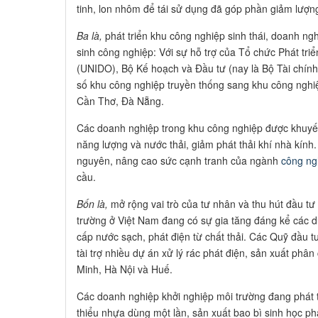
tinh, lon nhôm để tái sử dụng đã góp phần giảm lượng
Ba là,
phát triển khu công nghiệp sinh thái, doanh ng
sinh công nghiệp: Với sự hỗ trợ của Tổ chức Phát tr
(UNIDO), Bộ Kế hoạch và Đầu tư (nay là Bộ Tài chính)
số khu công nghiệp truyền thống sang khu công nghiệ
Cần Thơ, Đà Nẵng.
Các doanh nghiệp trong khu công nghiệp được khuyến
năng lượng và nước thải, giảm phát thải khí nhà kính.
nguyên, nâng cao sức cạnh tranh của ngành
công ng
cầu.
Bốn là,
mở rộng vai trò của tư nhân và thu hút đầu tư
trường ở Việt Nam đang có sự gia tăng đáng kể các dự
cấp nước sạch, phát điện từ chất thải. Các Quỹ đầu 
tài trợ nhiều dự án xử lý rác phát điện, sản xuất phâ
Minh, Hà Nội và Huế.
Các doanh nghiệp khởi nghiệp môi trường đang phát 
thiểu nhựa dùng một lần, sản xuất bao bì sinh học 