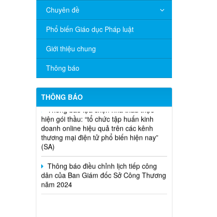
Chuyên đề
V/v đề nghị báo cáo hệ thống phân
phối, nhãn hiệu hàng hóa và hoạt động
Phổ biến Giáo dục Pháp luật
mua bán khí trên địa bàn tỉnh năm 2025
(nhắc lần 2).
Giới thiệu chung
Thông báo bán thanh lý tài sản công
Thông báo
theo hình thức chỉ định
Thông báo lựa chọn nhà thầu thực
THÔNG BÁO
hiện gói thầu: “tổ chức tập huấn kinh
doanh online hiệu quả trên các kênh
thương mại điện tử phổ biến hiện nay”
(SA)
Thông báo điều chỉnh lịch tiếp công
dân của Ban Giám đốc Sở Công Thương
năm 2024