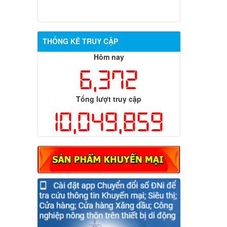
THỐNG KÊ TRUY CẬP
Hôm nay
6,372
Tổng lượt truy cập
10,049,859