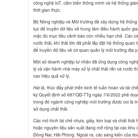
công nghệ IoT, cảm biến thông minh và hệ thống giám 
thời gian thực.
Bộ Nông nghiệp và Môi trường đã xây dựng hệ thống t
tục để truyền dữ liệu về trung tâm điều hành quốc gi
mặc dù mục tiêu cảnh báo còn nhiều hạn chế. Các cơ
nước thải, khí thải lớn đã phải lắp đặt hệ thống quan t
để truyền dữ liệu về cơ quan quản lý môi trường địa 
Một số doanh nghiệp tư nhân đã ứng dụng công nghệ A
lý và vận hành nhà máy xử lý chất thải rắn và nước th
cao hiệu quả xử lý.
Hai là
, thúc đẩy phát triển kinh tế tuần hoàn và tái 
ký Quyết định số 687/QĐ-TTg ngày 7/6/2022 phê duyệt
trong đó ngành công nghiệp môi trường được coi là trụ 
sử dụng chất thải.
Các mô hình tái chế nhựa, giấy, kim loại và chất thả
hoặc nguyên liệu sản xuất đang mở rộng tại các khu 
Đồng Nai, Hải Phòng. Ngoài ra, các sáng kiến của doa