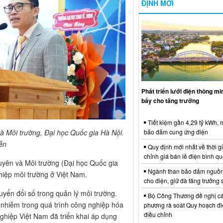
ĐỊNH MỚI
Phát triển lưới điện thông m
bẩy cho tăng trưởng
Tiết kiệm gần 4,29 tỷ kWh,
 Môi trường, Đại học Quốc gia Hà Nội.
bảo đảm cung ứng điện
ễn
Quy định mới nhất về thời g
chỉnh giá bán lẻ điện bình q
yên và Môi trường (Đại học Quốc gia
Ngành than bảo đảm nguồn
hiệp môi trường ở Việt Nam.
cho điện, giữ đà tăng trưởng 
yển đổi số trong quản lý môi trường.
Bộ Công Thương đề nghị cá
 nhiễm trong quá trình công nghiệp hóa
phương rà soát Quy hoạch điệ
điều chỉnh
ghiệp Việt Nam đã triển khai áp dụng