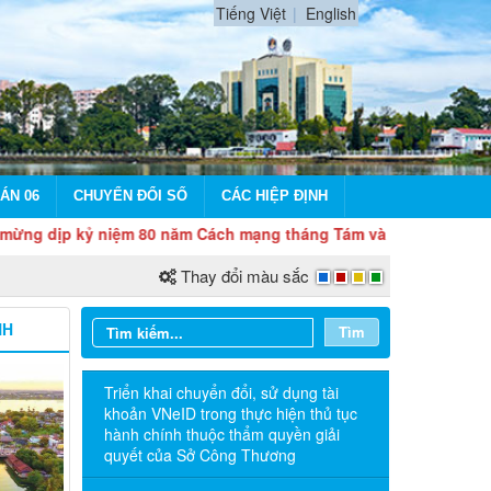
Tiếng Việt
English
ÁN 06
CHUYỂN ĐỔI SỐ
CÁC HIỆP ĐỊNH
ỷ niệm 80 năm Cách mạng tháng Tám và Quốc khánh 2/9
Thay đổi màu sắc
NH
Tìm
Triển khai chuyển đổi, sử dụng tài
khoản VNeID trong thực hiện thủ tục
hành chính thuộc thẩm quyền giải
quyết của Sở Công Thương