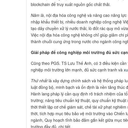
blockchain để truy xuất nguồn gốc chất thải.
Năm là
, nội địa hóa công nghệ và nâng cao năng lực s
nhập khẩu thiết bị, nhiều doanh nghiệp công nghệ V
tạo dây chuyền xử lý nước thải, lò đốt rác quy mô vừa 
Việc nội địa hóa công nghệ không chỉ giúp giảm chi p
thành chuỗi cung ứng trong nước cho ngành công ngh
Giải pháp để công nghiệp môi trường đủ sức cạn
Cũng theo PGS. TS Lưu Thế Anh, có 3 điều kiện cần t
nghiệp môi trường lớn mạnh, đủ sức cạnh tranh và
xu
Thứ nhất
là xây dựng chính sách và hệ thống pháp lu
luật đồng bộ, minh bạch và ổn định là nền tảng thúc
Hành lang pháp lý cần quy định rõ trách nhiệm của t
trường; nâng tiêu chuẩn kỹ thuật, quy chuẩn kỹ thuật
thời thiết lập cơ chế giám sát, chế tài xử phạt nghiê
thời, tích hợp mục tiêu bảo vệ môi trường vào Chiến l
ngành, Quy hoạch tỉnh bảo đảm gắn kết giữa mục tiêu
trường đầy đủ, chi tiết.