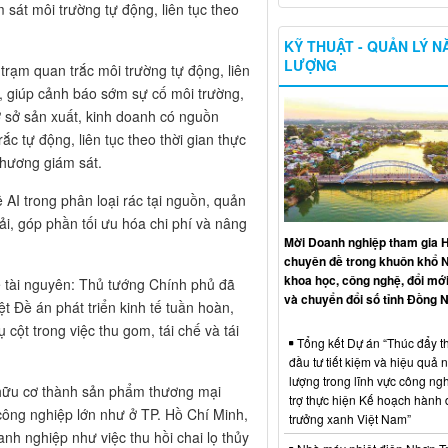
sát môi trường tự động, liên tục theo
KỸ THUẬT - QUẢN LÝ 
LƯỢNG
rạm quan trắc môi trường tự động, liên
a, giúp cảnh báo sớm sự cố môi trường,
 sở sản xuất, kinh doanh có nguồn
rắc tự động, liên tục theo thời gian thực
phương giám sát.
I trong phân loại rác tại nguồn, quản
ải, góp phần tối ưu hóa chi phí và nâng
Mời Doanh nghiệp tham gia H
chuyên đề trong khuôn khổ 
khoa học, công nghệ, đổi mới
chế tài nguyên: Thủ tướng Chính phủ đã
và chuyển đổi số tỉnh Đồng N
 Đề án phát triển kinh tế tuần hoàn,
cột trong việc thu gom, tái chế và tái
Tổng kết Dự án “Thúc đẩy th
đầu tư tiết kiệm và hiệu quả 
lượng trong lĩnh vực công ng
i hữu cơ thành sản phẩm thương mại
trợ thực hiện Kế hoạch hành
công nghiệp lớn như ở TP. Hồ Chí Minh,
trưởng xanh Việt Nam”
nh nghiệp như việc thu hồi chai lọ thủy