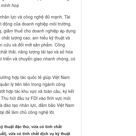
h minh hoạ
n nhân lực và công nghệ đủ mạnh. Tài
oạt động của doanh nghiệp môi trường.
ụng, giảm thuế cho doanh nghiệp áp dụng
 chất lượng cao, am hiểu kỹ thuật và
ên cứu và đổi mới sản phẩm. Công
chất thải, năng lượng tái tạo và số hóa
át triển và chuyển giao nhanh chóng, có
 cường hợp tác quốc tế giúp Việt Nam
quản lý tiên tiến trong ngành công
ới hợp tác khu vực và toàn cầu, ký kết
. Thu hút đầu tư FDI vào lĩnh vực môi
và đào tạo nhân lực, đảm bảo Việt Nam
ại để làm chủ công nghệ lõi.
ỹ thuật đặc thù, vừa có tính chất
ất), vừa có tính chất dịch vụ kỹ thuật