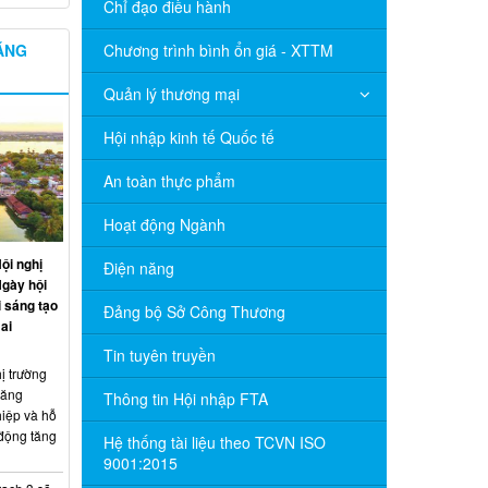
Chỉ đạo điều hành
NĂNG
Chương trình bình ổn giá - XTTM
Quản lý thương mại
Hội nhập kinh tế Quốc tế
An toàn thực phẩm
Hoạt động Ngành
ội nghị
Điện năng
Ngày hội
 sáng tạo
Đảng bộ Sở Công Thương
ai
Tin tuyên truyền
ị trường
năng
Thông tin Hội nhập FTA
hiệp và hỗ
 động tăng
Hệ thống tài liệu theo TCVN ISO
9001:2015