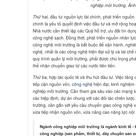
nghiệp môi trường. Ản
Thứ hai,
đầu tư nguồn lực tài chính, phát triển nguồ
chính là yếu tố quyết định việc đầu tư và mở rộng h
Nhà nước cần thiết lập các Quỹ hỗ trợ, ưu đãi tín d
công nghệ sạch. Đồng thời, phát triển nguồn nhân lực
công nghệ môi trường là bắt buộc để vận hành, nghi
nghệ, nhất là các công nghệ hiện đại xử lý và tái chế 
quy trình quản lý môi trường, phải được chú trọng ph
thể nhận chuyển giao từ các nước tiên tiến.
Thứ ba
, hợp tác quốc tế và thu hút đầu tư. Việc tăng
tiếp cận nguồn vốn,
công nghệ
hiện đại, kinh nghiệm 
nghiệp môi trường. Cần tham gia sâu vào các mạng lư
các hiệp định, dự án chung với các đối tác chiến lược
trường, cần gắn với yêu cầu chuyển giao công nghệ 
vừa tiếp nhận nguồn vốn, vừa nâng cao năng lực nội t
Ngành công nghiệp môi trường là ngành kinh tế - k
công nghiệp (sản phẩm, thiết bị, dây chuyền sản xu