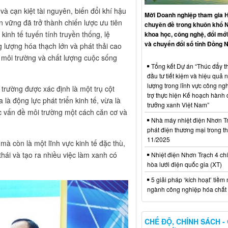
 và cạn kiệt tài nguyên, biến đổi khí hậu
Mời Doanh nghiệp tham gia H
n vững đã trở thành chiến lược ưu tiên
chuyên đề trong khuôn khổ 
inh tế tuyến tính truyền thống, lệ
khoa học, công nghệ, đổi mới
và chuyển đổi số tỉnh Đồng N
g lượng hóa thạch lớn và phát thải cao
, môi trường và chất lượng cuộc sống
Tổng kết Dự án “Thúc đẩy th
đầu tư tiết kiệm và hiệu quả 
lượng trong lĩnh vực công ng
trường được xác định là một trụ cột
trợ thực hiện Kế hoạch hành
là động lực phát triển kinh tế, vừa là
trưởng xanh Việt Nam”
ác vấn đề môi trường một cách căn cơ và
Nhà máy nhiệt điện Nhơn Tr
phát điện thương mại trong t
11/2025
mà còn là một lĩnh vực kinh tế đặc thù,
hái và tạo ra nhiều việc làm xanh có
Nhiệt điện Nhơn Trạch 4 chí
hòa lưới điện quốc gia (XT)
5 giải pháp ‘kích hoạt’ tiềm
ngành công nghiệp hóa chất 
CHẾ ĐỘ, CHÍNH SÁCH -