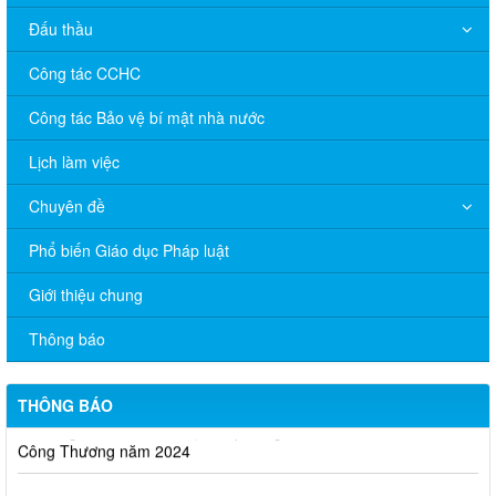
Đấu thầu
Công tác CCHC
Công tác Bảo vệ bí mật nhà nước
Lịch làm việc
Chuyên đề
Phổ biến Giáo dục Pháp luật
Giới thiệu chung
Thông báo
THÔNG BÁO
V/v đề nghị báo cáo hệ thống phân phối, nhãn hiệu hàng hóa
và hoạt động mua bán khí trên địa bàn tỉnh năm 2025 (nhắc lần
2).