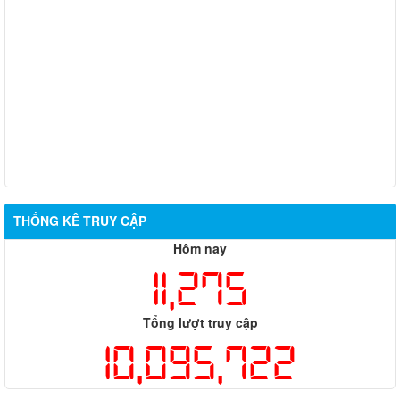
Thông báo bán thanh lý tài sản công theo hình thức chỉ định
Thông báo lựa chọn nhà thầu thực hiện gói thầu: “tổ chức tập
huấn kinh doanh online hiệu quả trên các kênh thương mại điện
tử phổ biến hiện nay” (SA)
Thông báo điều chỉnh lịch tiếp công dân của Ban Giám đốc Sở
Công Thương năm 2024
THỐNG KÊ TRUY CẬP
Hôm nay
11,275
Tổng lượt truy cập
10,095,722